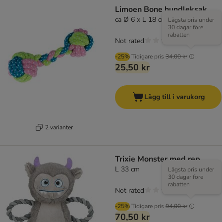
Limoen Bone hundleksak
ca Ø 6 x L 18 cm
Lägsta pris under
30 dagar före
rabatten
Not rated
-25%
Tidigare pris
34,00 kr
25,50 kr
Lägg till i varukorg
2 varianter
Trixie Monster med rep
L 33 cm
Lägsta pris under
30 dagar före
rabatten
Not rated
-25%
Tidigare pris
94,00 kr
70,50 kr