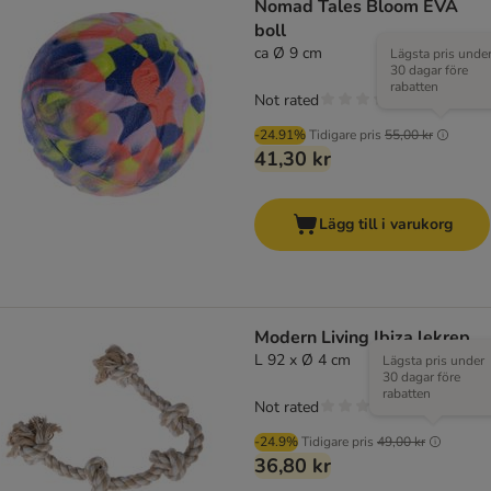
Nomad Tales Bloom EVA
boll
ca Ø 9 cm
Lägsta pris unde
30 dagar före
rabatten
Not rated
-24.91%
Tidigare pris
55,00 kr
41,30 kr
Lägg till i varukorg
Modern Living Ibiza lekrep
L 92 x Ø 4 cm
Lägsta pris under
30 dagar före
rabatten
Not rated
-24.9%
Tidigare pris
49,00 kr
36,80 kr