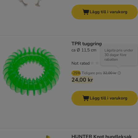
Lägg till i varukorg
TPR tuggring
ca Ø 11,5 cm
Lägsta pris under
30 dagar före
rabatten
Not rated
-25%
Tidigare pris
32,00 kr
24,00 kr
Lägg till i varukorg
HUNTER Knot hundleksak