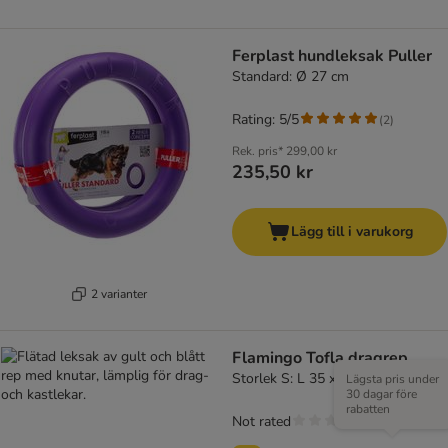
Ferplast hundleksak Puller
Standard: Ø 27 cm
Rating: 5/5
(
2
)
Rek. pris*
299,00 kr
235,50 kr
Lägg till i varukorg
2 varianter
Flamingo Tofla dragrep
Storlek S: L 35 x B 4 x H 5 cm
Lägsta pris under
30 dagar före
rabatten
Not rated