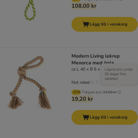
108,00 kr
Lägg till i varukorg
Modern Living lekrep
Menorca med ögla
ca L 40 x B 6 x H 6 cm
Lägsta pris under
30 dagar före
rabatten
Not rated
-20%
Tidigare pris
24,00 kr
19,20 kr
Lägg till i varukorg