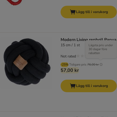
Lägg till i varukorg
Modern Living repboll Papua
15 cm / 1 st
Lägsta pris under
30 dagar före
rabatten
Not rated
-25%
Tidigare pris
76,00 kr
57,00 kr
Lägg till i varukorg