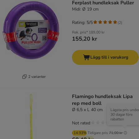
Ferplast hundleksak Puller
Midi: Ø 19 cm
Rating: 5/5
(
2
)
Rek. pris*
189,00 kr
155,20 kr
Lägg till i varukorg
2 varianter
Flamingo hundleksak Lipa
rep med boll
Ø 6,5 x L 40 cm
Lägsta pris unde
30 dagar före
rabatten
Not rated
-14.93%
Tidigare pris
71,00 kr