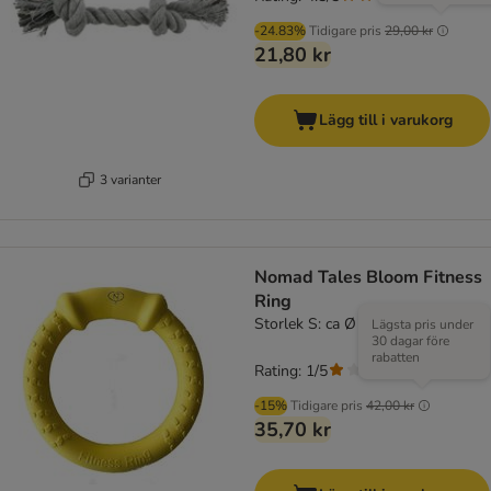
-24.83%
Tidigare pris
29,00 kr
21,80 kr
Lägg till i varukorg
3 varianter
Nomad Tales Bloom Fitness
Ring
Storlek S: ca Ø 18 cm
Lägsta pris under
30 dagar före
rabatten
Rating: 1/5
(
1
)
-15%
Tidigare pris
42,00 kr
35,70 kr