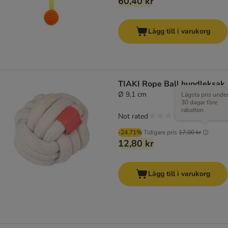
60,40 kr
Lägg till i varukorg
TIAKI Rope Ball hundleksak
Ø 9,1 cm
Lägsta pris unde
30 dagar före
rabatten
Not rated
-24.71%
Tidigare pris
17,00 kr
12,80 kr
Lägg till i varukorg