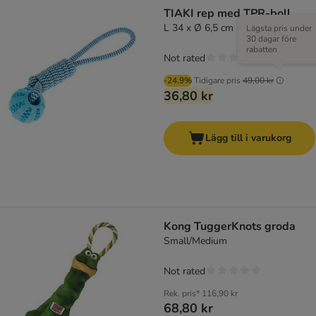
TIAKI rep med TPR-boll
L 34 x Ø 6,5 cm
Lägsta pris under
30 dagar före
rabatten
Not rated
-24.9%
Tidigare pris
49,00 kr
36,80 kr
Lägg till i varukorg
Kong TuggerKnots groda
Small/Medium
Not rated
Rek. pris*
116,90 kr
68,80 kr