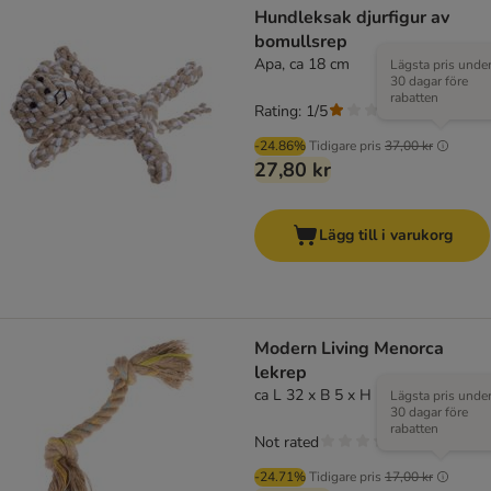
Hundleksak djurfigur av
bomullsrep
Apa, ca 18 cm
Lägsta pris unde
30 dagar före
rabatten
Rating: 1/5
(
1
)
-24.86%
Tidigare pris
37,00 kr
27,80 kr
Lägg till i varukorg
Modern Living Menorca
lekrep
ca L 32 x B 5 x H 5 cm
Lägsta pris unde
30 dagar före
rabatten
Not rated
-24.71%
Tidigare pris
17,00 kr