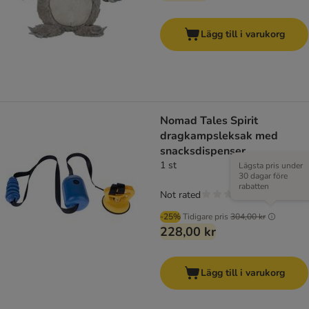
Lägg till i varukorg
Nomad Tales Spirit
dragkampsleksak med
snacksdispenser
1 st
Lägsta pris under
30 dagar före
rabatten
Not rated
-25%
Tidigare pris
304,00 kr
228,00 kr
Lägg till i varukorg