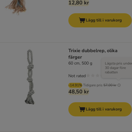
12,80 kr
Lägg till i varukorg
Trixie dubbelrep, olika
färger
60 cm, 500 g
Lägsta pris unde
30 dagar före
rabatten
Not rated
-14.91%
Tidigare pris
57,00 kr
48,50 kr
Lägg till i varukorg