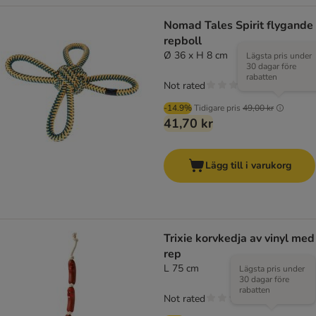
Nomad Tales Spirit flygande
repboll
Ø 36 x H 8 cm
Lägsta pris under
30 dagar före
rabatten
Not rated
-14.9%
Tidigare pris
49,00 kr
41,70 kr
Lägg till i varukorg
Trixie korvkedja av vinyl med
rep
L 75 cm
Lägsta pris under
30 dagar före
rabatten
Not rated