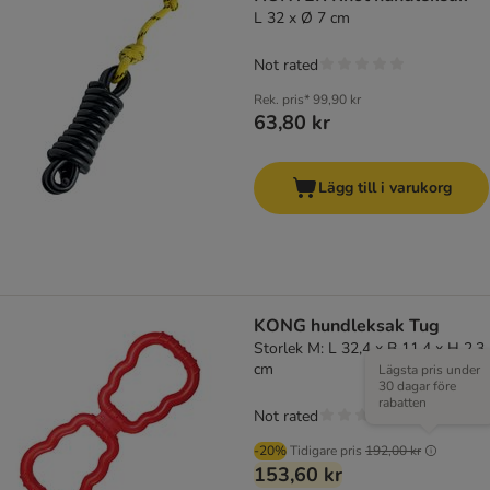
L 32 x Ø 7 cm
Not rated
Rek. pris*
99,90 kr
63,80 kr
Lägg till i varukorg
KONG hundleksak Tug
Storlek M: L 32,4 x B 11,4 x H 2,3
cm
Lägsta pris under
30 dagar före
rabatten
Not rated
-20%
Tidigare pris
192,00 kr
153,60 kr