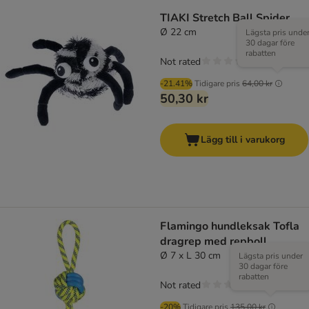
TIAKI Stretch Ball Spider
Ø 22 cm
Lägsta pris unde
30 dagar före
rabatten
Not rated
-21.41%
Tidigare pris
64,00 kr
50,30 kr
Lägg till i varukorg
Flamingo hundleksak Tofla
dragrep med repboll
Ø 7 x L 30 cm
Lägsta pris under
30 dagar före
rabatten
Not rated
-20%
Tidigare pris
135,00 kr