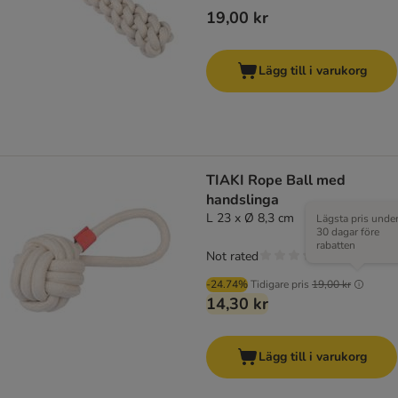
19,00 kr
Lägg till i varukorg
TIAKI Rope Ball med
handslinga
L 23 x Ø 8,3 cm
Lägsta pris unde
30 dagar före
rabatten
Not rated
-24.74%
Tidigare pris
19,00 kr
14,30 kr
Lägg till i varukorg