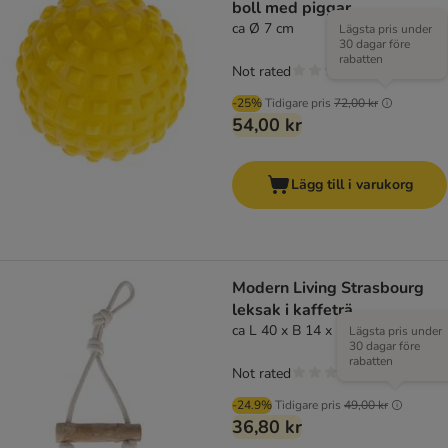
boll med piggar
ca Ø 7 cm
Lägsta pris under
30 dagar före
rabatten
Not rated
-25%
Tidigare pris
72,00 kr
54,00 kr
Lägg till i varukorg
Modern Living Strasbourg
leksak i kaffeträ
ca L 40 x B 14 x H 3,5 cm
Lägsta pris under
30 dagar före
rabatten
Not rated
-24.9%
Tidigare pris
49,00 kr
36,80 kr