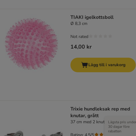
TIAKI igelkottsboll
Ø 8,3 cm
Not rated
14,00 kr
Lägg till i varukorg
Trixie hundleksak rep med
knutar, grått
37 cm med 2 knutar, grått
Lägsta pris unde
30 dagar före
rabatten
Rating: 4.5/5
(
8
)