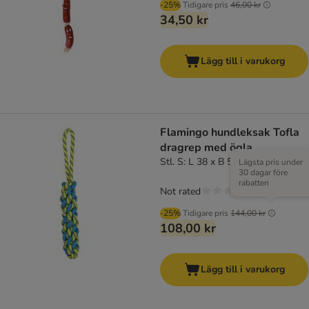
-25%
Tidigare pris
46,00 kr
34,50 kr
Lägg till i varukorg
Flamingo hundleksak Tofla
dragrep med ögla
Stl. S: L 38 x B 5 x H 5 cm
Lägsta pris under
30 dagar före
rabatten
Not rated
-25%
Tidigare pris
144,00 kr
108,00 kr
Lägg till i varukorg