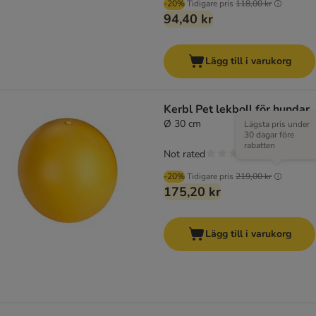
-20%
Tidigare pris
118,00 kr
94,40 kr
Lägg till i varukorg
Kerbl Pet lekboll för hundar
Ø 30 cm
Lägsta pris under
30 dagar före
rabatten
Not rated
-20%
Tidigare pris
219,00 kr
175,20 kr
Lägg till i varukorg