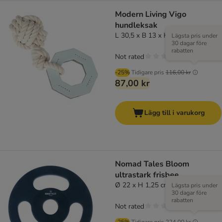
Modern Living Vigo
hundleksak
L 30,5 x B 13 x H 9,5 cm
Lägsta pris under
30 dagar före
rabatten
Not rated
-25%
Tidigare pris
116,00 kr
87,00 kr
Lägg till i varukorg
Nomad Tales Bloom
ultrastark frisbee
Ø 22 x H 1,25 cm
Lägsta pris under
30 dagar före
rabatten
Not rated