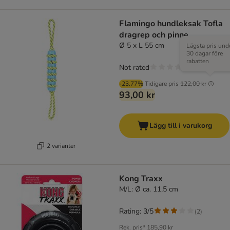
Flamingo hundleksak Tofla
dragrep och pinne
Ø 5 x L 55 cm
Lägsta pris und
30 dagar före
rabatten
Not rated
-23.77%
Tidigare pris
122,00 kr
93,00 kr
Lägg till i varukorg
2 varianter
Kong Traxx
M/L: Ø ca. 11,5 cm
Rating: 3/5
(
2
)
Rek. pris*
185,90 kr