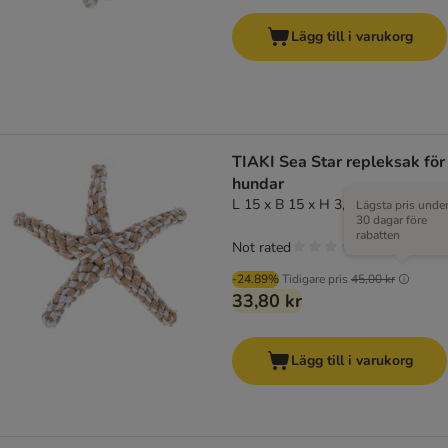
Lägg till i varukorg
TIAKI Sea Star repleksak för
hundar
L 15 x B 15 x H 3,5 cm
Lägsta pris unde
30 dagar före
rabatten
Not rated
-24.89%
Tidigare pris
45,00 kr
33,80 kr
Lägg till i varukorg