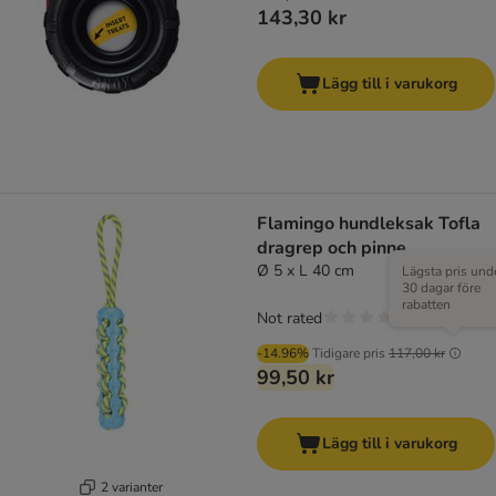
143,30 kr
Lägg till i varukorg
Flamingo hundleksak Tofla
dragrep och pinne
Ø 5 x L 40 cm
Lägsta pris und
30 dagar före
rabatten
Not rated
-14.96%
Tidigare pris
117,00 kr
99,50 kr
Lägg till i varukorg
2 varianter