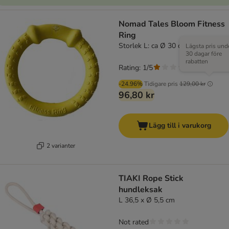
Nomad Tales Bloom Fitness
Ring
Storlek L: ca Ø 30 cm
Lägsta pris und
30 dagar före
rabatten
Rating: 1/5
(
1
)
-24.96%
Tidigare pris
129,00 kr
96,80 kr
Lägg till i varukorg
2 varianter
TIAKI Rope Stick
hundleksak
L 36,5 x Ø 5,5 cm
Not rated