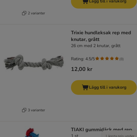
Lägg till i varukorg
2 varianter
Trixie hundleksak rep med
knutar, grått
26 cm med 2 knutar, grått
Rating: 4.5/5
(
8
)
12,00 kr
Lägg till i varukorg
3 varianter
TIAKI gummidäck med rep
1 st
Lägsta pris under