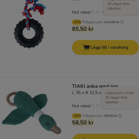
30 dagar före
rabatten
Not rated
-25%
Tidigare pris
114,00 kr
85,50 kr
Lägg till i varukorg
TIAKI anka med rep
L 35 x B 32,5 x H 8 cm
Lägsta pris under
30 dagar före
rabatten
Not rated
-25%
Tidigare pris
78,00 kr
58,50 kr