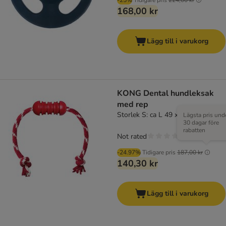
-25%
Tidigare pris
224,00 kr
168,00 kr
Lägg till i varukorg
KONG Dental hundleksak
med rep
Storlek S: ca L 49 x Ø 3,7 cm
Lägsta pris und
30 dagar före
rabatten
Not rated
-24.97%
Tidigare pris
187,00 kr
140,30 kr
Lägg till i varukorg