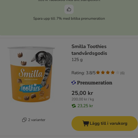
Spara upp till 7% med bitiba prenumeration
Smilla Toothies
tandvårdsgodis
125 g
Rating: 3.8/5
(
6
)
25,00 kr
200,00 kr / kg
23,25 kr
2 varianter
Lägg till i varukorg