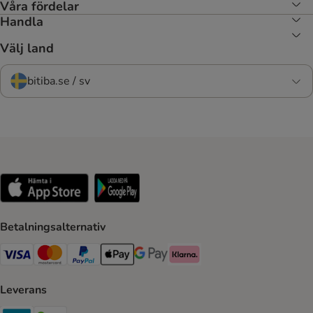
Våra fördelar
Handla
Välj land
bitiba.se / sv
Betalningsalternativ
VISA Payment Method
Mastercard Payment Method
Paypal Payment Method
Apple Pay Payment Method
Google Pay Payment Method
Klarna Payment Method
Leverans
Postnord Shipping Method
Bring Shipping Method