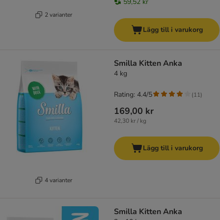
59,52 kr
2 varianter
Lägg till i varukorg
Smilla Kitten Anka
4 kg
Rating: 4.4/5
(
11
)
169,00 kr
42,30 kr / kg
Lägg till i varukorg
4 varianter
Smilla Kitten Anka