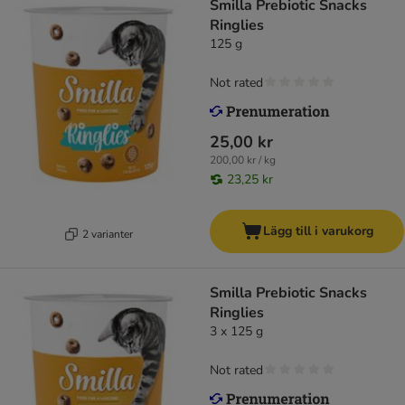
Smilla Prebiotic Snacks
Ringlies
125 g
Not rated
25,00 kr
200,00 kr / kg
23,25 kr
Lägg till i varukorg
2 varianter
Smilla Prebiotic Snacks
Ringlies
3 x 125 g
Not rated