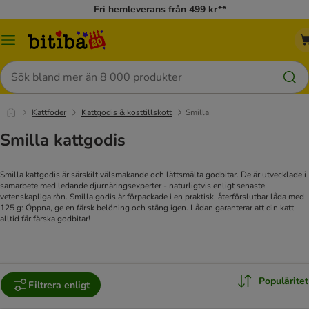
Fri hemleverans från 499 kr**
Meny
Sök
Kattfoder
Kattgodis & kosttillskott
Smilla
Smilla kattgodis
Smilla kattgodis är särskilt välsmakande och lättsmälta godbitar. De är utvecklade i
samarbete med ledande djurnäringsexperter - naturligtvis enligt senaste
vetenskapliga rön. Smilla godis är förpackade i en praktisk, återförslutbar låda med
125 g: Öppna, ge en färsk belöning och stäng igen. Lådan garanterar att din katt
alltid får färska godbitar!
Populäritet
Filtrera enligt