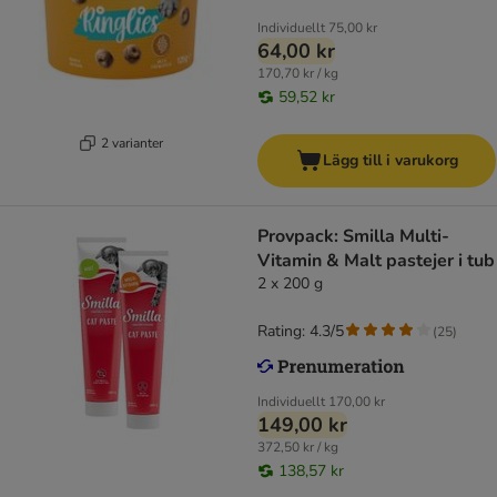
Individuellt
75,00 kr
64,00 kr
170,70 kr / kg
59,52 kr
2 varianter
Lägg till i varukorg
Provpack: Smilla Multi-
Vitamin & Malt pastejer i tub
2 x 200 g
Rating: 4.3/5
(
25
)
Individuellt
170,00 kr
149,00 kr
372,50 kr / kg
138,57 kr