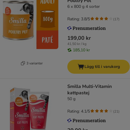
Poultry Pot
6 x 800 g 4 sorter
Rating: 3.8/5
(
17
)
199,00 kr
41,50 kr / kg
185,10 kr
3 varianter
Lägg till i varukorg
Smilla Multi-Vitamin
kattpastej
50 g
Rating: 4.1/5
(
21
)