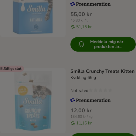
55,00 kr
45,80 kr / l
51,15 kr
Meddela mig när
produkten är
tillgänglig
illfälligt slut
Smilla Crunchy Treats Kitten
Kyckling 65 g
Not rated
12,00 kr
184,60 kr / kg
11,16 kr