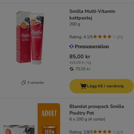
Smilla Multi-Vitamin
kattpastej
200 g
Rating: 4.1/5
(
21
)
85,00 kr
425,00 kr / kg
79,05 kr
3 varianter
Lägg till i varukorg
Blandat provpack Smilla
Poultry Pot
6 x 200 g (4 sorter)
Rating: 3.8/5
(
17
)