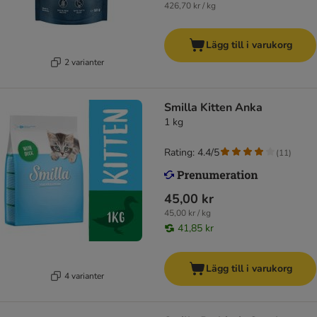
426,70 kr / kg
Lägg till i varukorg
2 varianter
Smilla Kitten Anka
1 kg
Rating: 4.4/5
(
11
)
45,00 kr
45,00 kr / kg
41,85 kr
Lägg till i varukorg
4 varianter