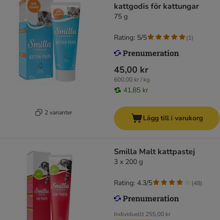
kattgodis för kattungar
75 g
Rating: 5/5
(
1
)
45,00 kr
600,00 kr / kg
41,85 kr
2 varianter
Lägg till i varukorg
Smilla Malt kattpastej
3 x 200 g
Rating: 4.3/5
(
48
)
Individuellt
255,00 kr