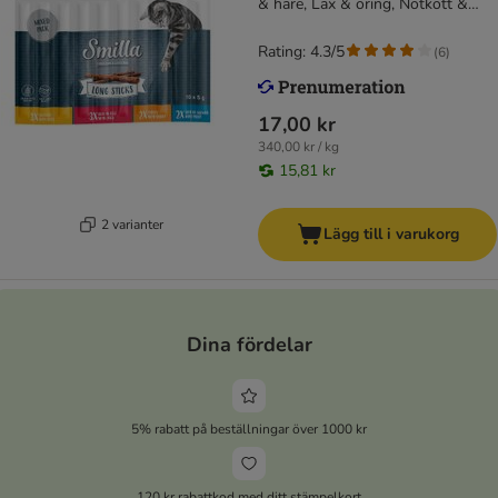
& hare, Lax & öring, Nötkött &
lever)
Rating: 4.3/5
(
6
)
17,00 kr
340,00 kr / kg
15,81 kr
2 varianter
Lägg till i varukorg
Dina fördelar
5% rabatt på beställningar över 1000 kr
120 kr rabattkod med ditt stämpelkort