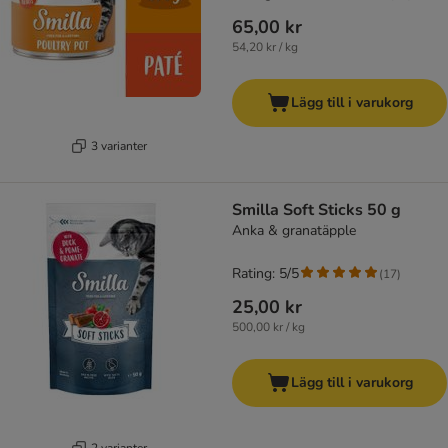
65,00 kr
54,20 kr / kg
Lägg till i varukorg
3 varianter
Smilla Soft Sticks 50 g
Anka & granatäpple
Rating: 5/5
(
17
)
25,00 kr
500,00 kr / kg
Lägg till i varukorg
2 varianter