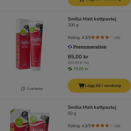
Smilla Malt kattpastej
200 g
Rating: 4.3/5
(
48
)
85,00 kr
425,00 kr / kg
79,05 kr
Lägg till i varukorg
3 varianter
Smilla Malt kattpastej
50 g
Rating: 4.3/5
(
48
)