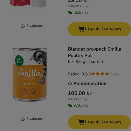
29,00 kr
580,00 kr / kg
26,97 kr
3 varianter
Lägg till i varukorg
Blandat provpack Smilla
Poultry Pot
6 x 400 g (4 sorter)
Rating: 3.8/5
(
17
)
105,00 kr
43,80 kr / kg
97,65 kr
3 varianter
Lägg till i varukorg