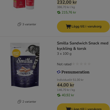
232,00 kr
386,70 kr / kg
215,76 kr
3 varianter
Lägg till i varukorg
Smilla Sandwich Snack med
kyckling & torsk
3 x 100 g
Not rated
Individuellt
51,00 kr
44,00 kr
146,70 kr / kg
40,92 kr
2 varianter
Lägg till i varukorg