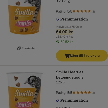
3 x 125 g
Rating: 5/5
(
3
)
Individuellt
75,00 kr
64,00 kr
168,40 kr / kg
59,52 kr
2 varianter
Lägg till i varukorg
Smilla Hearties
belöningsgodis
125 g
Rating: 5/5
(
3
)