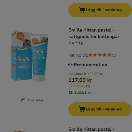
Lägg till i varukorg
Smilla Kitten pastej -
kattgodis för kattungar
3 x 75 g
Rating: 5/5
(
1
)
Individuellt
135,00 kr
117,00 kr
520,00 kr / kg
108,81 kr
2 varianter
Lägg till i varukorg
Smilla Kitten pastej -