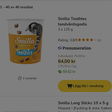
1 - 40 av 40 resultat
Smilla Toothies
tandvårdsgodis
3 x 125 g
Rating: 3.8/5
(
6
)
Individuellt
75,00 kr
64,00 kr
170,70 kr / kg
59,52 kr
2 varianter
Lägg till i varukorg
Smilla Long Sticks 10 x 5 g
Mixpack I (Kyckling & anka, Kalkon