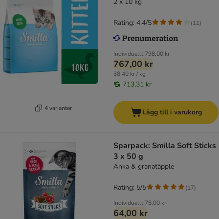
2 x 10 kg
Rating: 4.4/5
(
11
)
Individuellt
798,00 kr
767,00 kr
38,40 kr / kg
713,31 kr
4 varianter
Lägg till i varukorg
Sparpack: Smilla Soft Sticks
3 x 50 g
Anka & granatäpple
Rating: 5/5
(
17
)
Individuellt
75,00 kr
64,00 kr