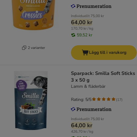
Individuellt
75,00 kr
64,00 kr
170,70 kr / kg
59,52 kr
2 varianter
Lägg till i varukorg
Sparpack: Smilla Soft Sticks
3 x 50 g
Lamm & fläderbär
Rating: 5/5
(
17
)
Individuellt
75,00 kr
64,00 kr
426,70 kr / kg