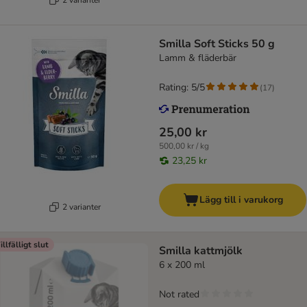
Smilla Soft Sticks 50 g
Lamm & fläderbär
Rating: 5/5
(
17
)
25,00 kr
500,00 kr / kg
23,25 kr
Lägg till i varukorg
2 varianter
illfälligt slut
Smilla kattmjölk
6 x 200 ml
Not rated