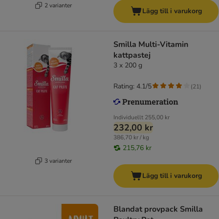
2 varianter
Lägg till i varukorg
Smilla Multi-Vitamin
kattpastej
3 x 200 g
Rating: 4.1/5
(
21
)
Individuellt
255,00 kr
232,00 kr
386,70 kr / kg
215,76 kr
3 varianter
Lägg till i varukorg
Blandat provpack Smilla