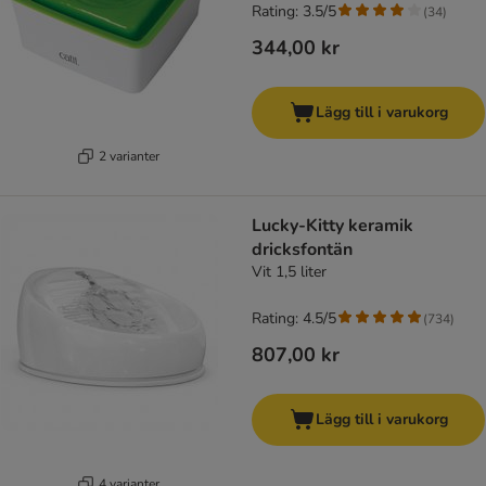
Rating: 3.5/5
(
34
)
344,00 kr
Lägg till i varukorg
2 varianter
Lucky-Kitty keramik
dricksfontän
Vit 1,5 liter
Rating: 4.5/5
(
734
)
807,00 kr
Lägg till i varukorg
4 varianter