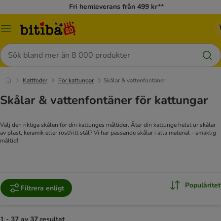
Fri hemleverans från 499 kr**
Meny
Sök
Kattfoder
För kattungar
Skålar & vattenfontäner
Skålar & vattenfontäner för kattungar
Välj den riktiga skålen för din kattunges måltider. Äter din kattunge helst ur skålar
av plast, keramik eller rostfritt stål? Vi har passande skålar i alla material - smaklig
måltid!
Populäritet
Filtrera enligt
1 - 37 av 37 resultat