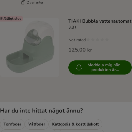
2 varianter
illfälligt slut
TIAKI Bubble vattenautomat
3,8 l
Not rated
125,00 kr
Meddela mig när
produkten är
tillgänglig
Har du inte hittat något ännu?
Torrfoder
Våtfoder
Kattgodis & kosttillskott