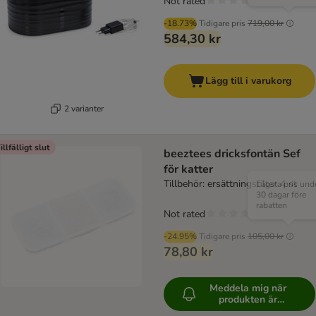
Not rated
-18.73%
Tidigare pris
719,00 kr
584,30 kr
Lägg till i varukorg
2 varianter
illfälligt slut
beeztees dricksfontän Sef
för katter
Tillbehör: ersättningsfilter 4 st
Lägsta pris und
30 dagar före
rabatten
Not rated
-24.95%
Tidigare pris
105,00 kr
78,80 kr
Meddela mig när
produkten är
tillgänglig