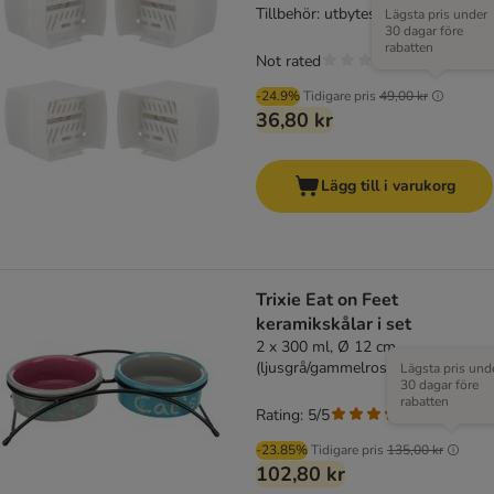
Tillbehör: utbytesfilter (4 st)
Lägsta pris under
30 dagar före
rabatten
Not rated
-24.9%
Tidigare pris
49,00 kr
36,80 kr
Lägg till i varukorg
Trixie Eat on Feet
keramikskålar i set
2 x 300 ml, Ø 12 cm
(ljusgrå/gammelrosa/ljusblå)
Lägsta pris und
30 dagar före
rabatten
Rating: 5/5
(
3
)
-23.85%
Tidigare pris
135,00 kr
102,80 kr