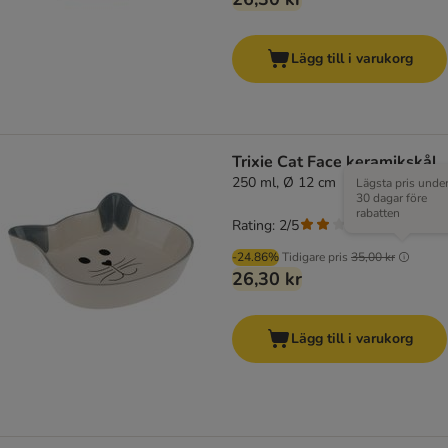
Lägg till i varukorg
Trixie Cat Face keramikskål
250 ml, Ø 12 cm
Lägsta pris unde
30 dagar före
rabatten
Rating: 2/5
(
2
)
-24.86%
Tidigare pris
35,00 kr
26,30 kr
Lägg till i varukorg