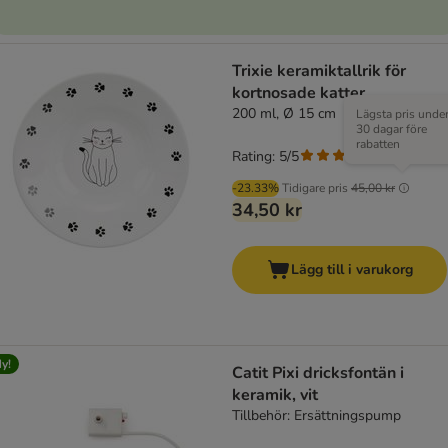
Trixie keramiktallrik för
kortnosade katter
200 ml, Ø 15 cm
Lägsta pris unde
30 dagar före
rabatten
Rating: 5/5
(
1
)
-23.33%
Tidigare pris
45,00 kr
34,50 kr
Lägg till i varukorg
y!
Catit Pixi dricksfontän i
keramik, vit
Tillbehör: Ersättningspump