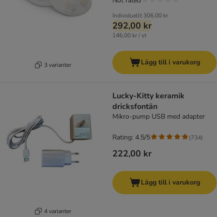
Not rated
Individuellt
306,00 kr
292,00 kr
146,00 kr / st
Lägg till i varukorg
3 varianter
Lucky-Kitty keramik
dricksfontän
Mikro-pump USB med adapter
Rating: 4.5/5
(
734
)
222,00 kr
Lägg till i varukorg
4 varianter