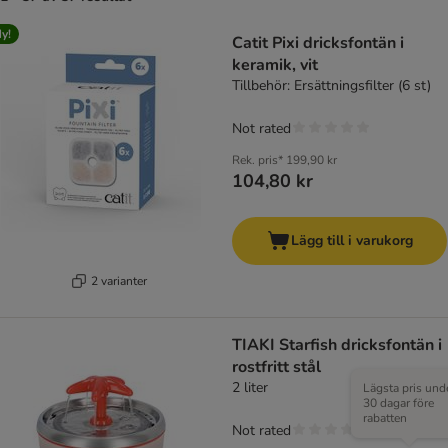
y!
Catit Pixi dricksfontän i
keramik, vit
Tillbehör: Ersättningsfilter (6 st)
Not rated
Rek. pris*
199,90 kr
104,80 kr
Lägg till i varukorg
2 varianter
TIAKI Starfish dricksfontän i
rostfritt stål
2 liter
Lägsta pris und
30 dagar före
rabatten
Not rated