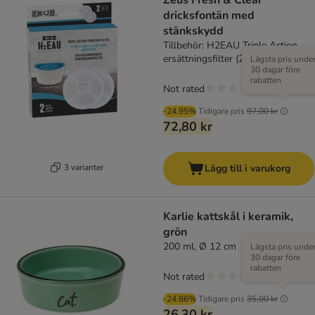
Zeus Fresh & Clear
dricksfontän med
stänkskydd
Tillbehör: H2EAU Triple Action
ersättningsfilter (2 st)
Lägsta pris unde
30 dagar före
rabatten
Not rated
-24.95%
Tidigare pris
97,00 kr
72,80 kr
3 varianter
Lägg till i varukorg
Karlie kattskål i keramik,
grön
200 ml, Ø 12 cm
Lägsta pris unde
30 dagar före
rabatten
Not rated
-24.86%
Tidigare pris
35,00 kr
26,30 kr