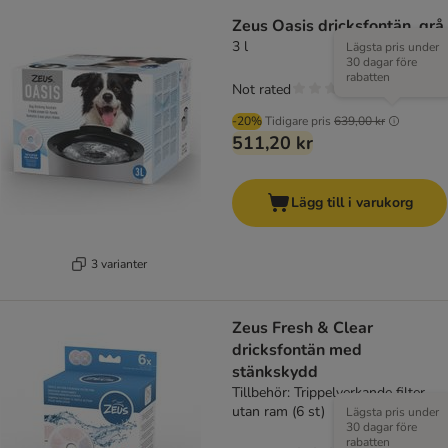
Zeus Oasis dricksfontän, grå
3 l
Lägsta pris under
30 dagar före
rabatten
Not rated
-20%
Tidigare pris
639,00 kr
511,20 kr
Lägg till i varukorg
3 varianter
Zeus Fresh & Clear
dricksfontän med
stänkskydd
Tillbehör: Trippelverkande filter
utan ram (6 st)
Lägsta pris under
30 dagar före
rabatten