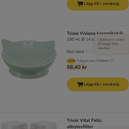
Lägg till i varukorg
Trixie Viviana keramikskål
150 ml, Ø 14 cm
Lägsta pris under
30 dagar före
rabatten
Not rated
-20%
Tidigare pris
73,00 kr
58,40 kr
Lägg till i varukorg
Trixie Vital Falls
utbytesfilter