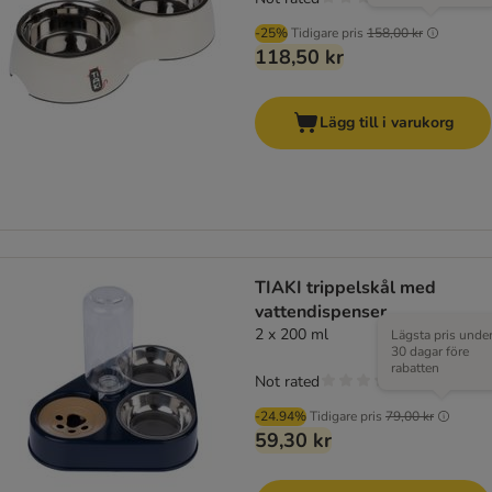
-25%
Tidigare pris
158,00 kr
118,50 kr
Lägg till i varukorg
TIAKI trippelskål med
vattendispenser
2 x 200 ml
Lägsta pris unde
30 dagar före
rabatten
Not rated
-24.94%
Tidigare pris
79,00 kr
59,30 kr