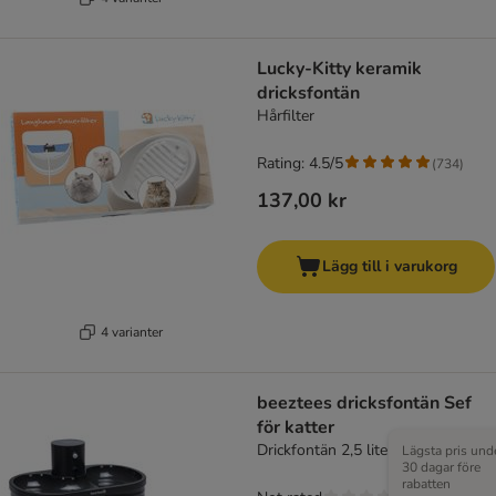
Lucky-Kitty keramik
dricksfontän
Hårfilter
Rating: 4.5/5
(
734
)
137,00 kr
Lägg till i varukorg
4 varianter
beeztees dricksfontän Sef
för katter
Drickfontän 2,5 liter
Lägsta pris und
30 dagar före
rabatten