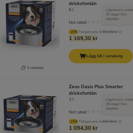
dricksfontän
6 l
Lägsta pris unde
30 dagar före
rabatten
Not rated
-25%
Tidigare pris
1 559,00 kr
1 169,30 kr
Lägg till i varukorg
3 varianter
Zeus Oasis Plus Smarter
dricksfontän
3 l
Lägsta pris unde
30 dagar före
rabatten
Not rated
-25%
Tidigare pris
1 459,00 kr
1 094,30 kr