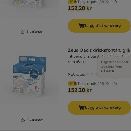
-20%
Tidigare pris
199,00 kr
159,20 kr
Lägg till i varukorg
3 varianter
Zeus Oasis dricksfontän, grå
Tillbehör: Triple Action filter utan
ram (6 st)
Lägsta pris under
30 dagar före
rabatten
Not rated
-20%
Tidigare pris
199,00 kr
159,20 kr
Lägg till i varukorg
3 varianter