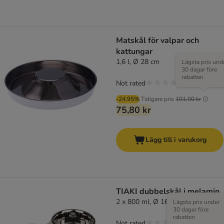
Matskål för valpar och
kattungar
1,6 l, Ø 28 cm
Lägsta pris und
30 dagar före
rabatten
Not rated
-24.95%
Tidigare pris
101,00 kr
75,80 kr
Lägg till i varukorg
TIAKI dubbelskål i melamin
2 x 800 ml, Ø 16 cm
Lägsta pris under
30 dagar före
rabatten
Not rated