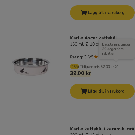
Lägg till i varukorg
Karlie Ascar kattskål
160 ml, Ø 10 cm, rosa
Lägsta pris under
30 dagar före
rabatten
Rating: 3.6/5
(
16
)
-25%
Tidigare pris
52,00 kr
39,00 kr
Lägg till i varukorg
Karlie kattskål i keramik, grå