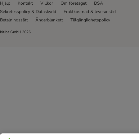
Hjälp
Kontakt
Villkor
Om företaget
DSA
Sekretesspolicy & Dataskydd
Fraktkostnad & leveranstid
Betalningssätt
Ångerblankett
Tillgänglighetspolicy
bitiba GmbH
2026