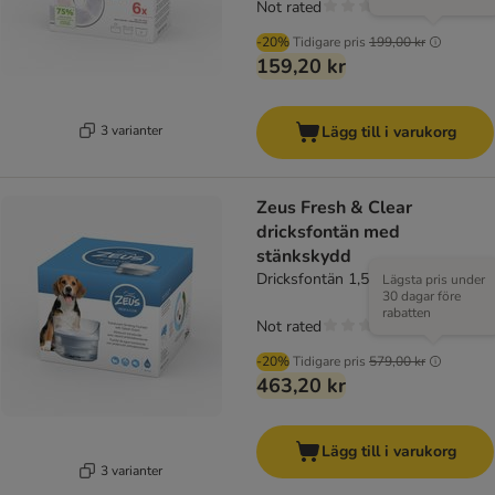
Not rated
-20%
Tidigare pris
199,00 kr
159,20 kr
3 varianter
Lägg till i varukorg
Zeus Fresh & Clear
dricksfontän med
stänkskydd
Dricksfontän 1,5 liter
Lägsta pris under
30 dagar före
rabatten
Not rated
-20%
Tidigare pris
579,00 kr
463,20 kr
Lägg till i varukorg
3 varianter