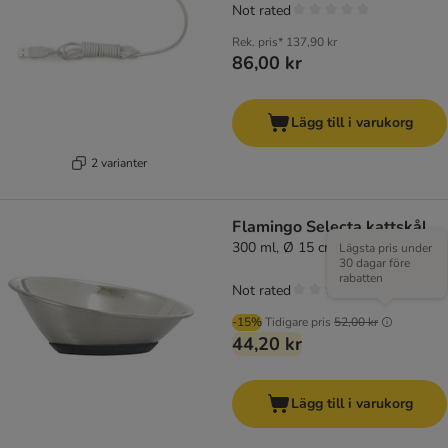
Not rated
Rek. pris*
137,90 kr
86,00 kr
Lägg till i varukorg
2 varianter
Flamingo Selecta kattskål
300 ml, Ø 15 cm
Lägsta pris under
30 dagar före
rabatten
Not rated
-15%
Tidigare pris
52,00 kr
44,20 kr
Lägg till i varukorg