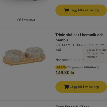
Lägg till i varukorg
3 varianter
Trixie skålset i keramik och
bambu
2 x 300 ml, L 30 x B 6 x H 15 cm
katt
Lägsta pris und
30 dagar före
rabatten
Not rated
-24.97%
Tidigare pris
199,00 kr
149,30 kr
Lägg till i varukorg