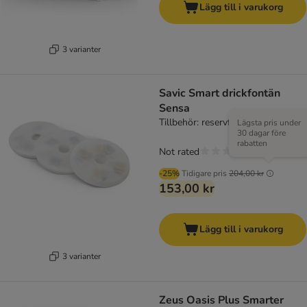
Lägg till i varukorg
3 varianter
Savic Smart drickfontän
Sensa
Tillbehör: reservfilter (3 stycken)
Lägsta pris under
30 dagar före
rabatten
Not rated
-25%
Tidigare pris
204,00 kr
153,00 kr
Lägg till i varukorg
3 varianter
Zeus Oasis Plus Smarter