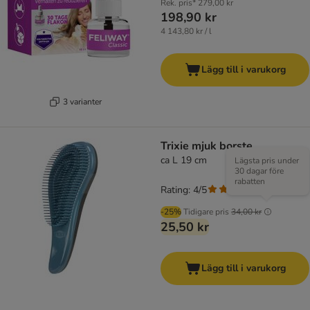
Rek. pris*
279,00 kr
198,90 kr
4 143,80 kr / l
Lägg till i varukorg
3 varianter
Trixie mjuk borste
ca L 19 cm
Lägsta pris under
30 dagar före
rabatten
Rating: 4/5
(
1
)
-25%
Tidigare pris
34,00 kr
25,50 kr
Lägg till i varukorg