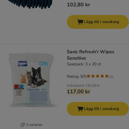
102,80 kr
Lägg till i varukorg
Savic Refresh'r Wipes
Sensitive
Sparpack: 3 x 20 st
Rating: 5/5
(
1
)
Individuellt
130,50 kr
117,00 kr
Lägg till i varukorg
2 varianter