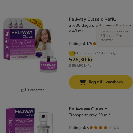
Feliway Classic Refill
3 x 30 dagars påfyllningsflaska, 3
x 48 ml
Lägsta pris under
30 dagar före
rabatten
Rating: 4.1/5
(
49
)
-5%
Tidigare pris
554,00 kr
526,30 kr
3 654,90 kr / l
Lägg till i varukorg
3 varianter
Feliway® Classic
Transportspray 20 ml*
Rating: 4/5
(
46
)