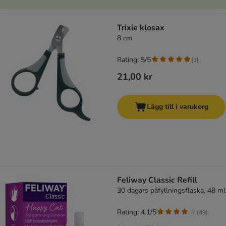
Trixie klosax
8 cm
Rating: 5/5
(
1
)
21,00 kr
Lägg till i varukorg
Feliway Classic Refill
30 dagars påfyllningsflaska, 48 ml
Rating: 4.1/5
(
49
)