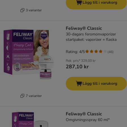
Lägg till i varukorg
3 varianter
Feliway® Classic
30-dagars feromonvaporizer
startpaket: vaporizer + flaska
Rating: 4/5
(
46
)
Rek. pris*
329,00 kr
287,10 kr
Lägg till i varukorg
7 varianter
Feliway® Classic
Omgivningsspray 60 ml*