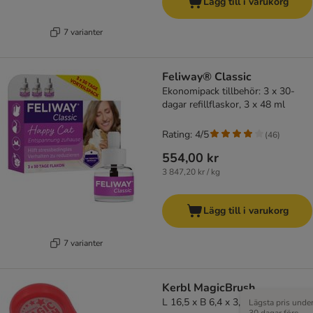
Lägg till i varukorg
7 varianter
Feliway® Classic
Ekonomipack tillbehör: 3 x 30-
dagar refillflaskor, 3 x 48 ml
Rating: 4/5
(
46
)
554,00 kr
3 847,20 kr / kg
Lägg till i varukorg
7 varianter
Kerbl MagicBrush
L 16,5 x B 6,4 x 3,5 cm
Lägsta pris unde