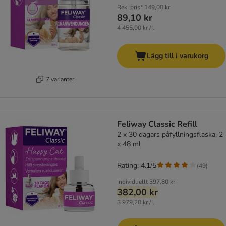
Rek. pris*
149,00 kr
89,10 kr
4 455,00 kr / l
Lägg till i varukorg
7 varianter
Feliway Classic Refill
2 x 30 dagars påfyllningsflaska, 2
x 48 ml
Rating: 4.1/5
(
49
)
Individuellt
397,80 kr
382,00 kr
3 979,20 kr / l