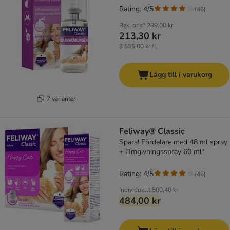
Rating: 4/5
(
46
)
Rek. pris*
289,00 kr
213,30 kr
3 555,00 kr / l
Lägg till i varukorg
7 varianter
Feliway® Classic
Spara! Fördelare med 48 ml spray
+ Omgivningsspray 60 ml*
Rating: 4/5
(
46
)
Individuellt
500,40 kr
484,00 kr