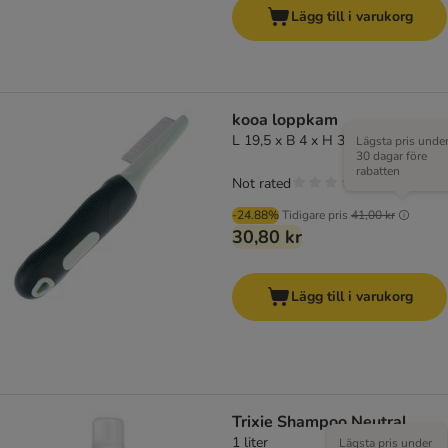
Lägg till i varukorg
kooa loppkam
L 19,5 x B 4 x H 3,5 cm
Lägsta pris unde
30 dagar före
rabatten
Not rated
-24.88%
Tidigare pris
41,00 kr
30,80 kr
Lägg till i varukorg
Trixie Shampoo Neutral
1 liter
Lägsta pris under