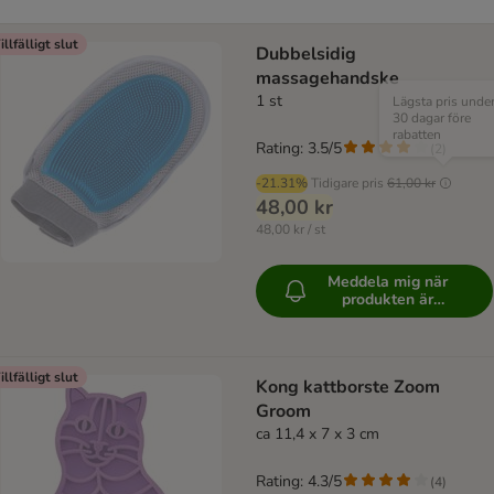
illfälligt slut
Dubbelsidig
massagehandske
1 st
Lägsta pris unde
30 dagar före
rabatten
Rating: 3.5/5
(
2
)
-21.31%
Tidigare pris
61,00 kr
48,00 kr
48,00 kr / st
Meddela mig när
produkten är
tillgänglig
illfälligt slut
Kong kattborste Zoom
Groom
ca 11,4 x 7 x 3 cm
Rating: 4.3/5
(
4
)