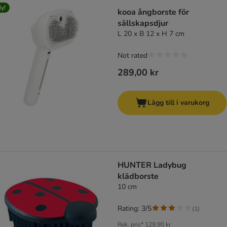
y!
kooa ångborste för
sällskapsdjur
L 20 x B 12 x H 7 cm
Not rated
289,00 kr
Lägg till i varukorg
HUNTER Ladybug
klädborste
10 cm
Rating: 3/5
(
1
)
Rek. pris*
129,90 kr