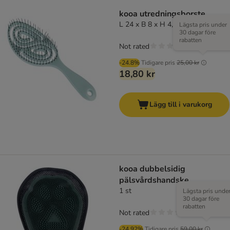
kooa utredningsborste
L 24 x B 8 x H 4,5 cm
Lägsta pris under
30 dagar före
rabatten
Not rated
-24.8%
Tidigare pris
25,00 kr
18,80 kr
Lägg till i varukorg
kooa dubbelsidig
pälsvårdshandske
1 st
Lägsta pris unde
30 dagar före
rabatten
Not rated
-24.92%
Tidigare pris
59,00 kr