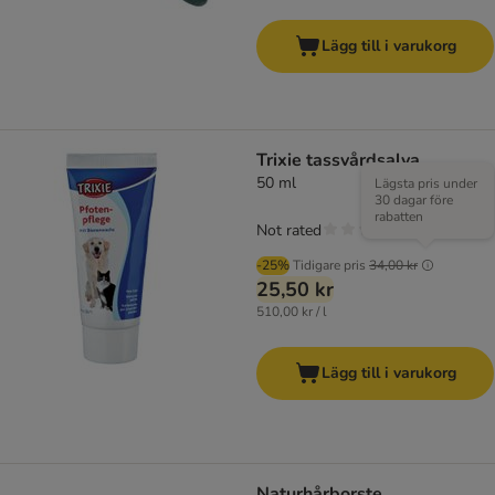
Lägg till i varukorg
Trixie tassvårdsalva
50 ml
Lägsta pris under
30 dagar före
rabatten
Not rated
-25%
Tidigare pris
34,00 kr
25,50 kr
510,00 kr / l
Lägg till i varukorg
Naturhårborste