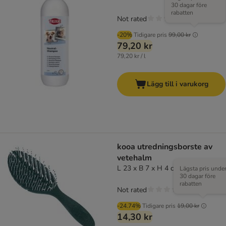
30 dagar före
rabatten
Not rated
-20%
Tidigare pris
99,00 kr
79,20 kr
79,20 kr / l
Lägg till i varukorg
kooa utredningsborste av
vetehalm
L 23 x B 7 x H 4 cm
Lägsta pris unde
30 dagar före
rabatten
Not rated
-24.74%
Tidigare pris
19,00 kr
14,30 kr