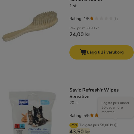
1 st
Rating: 1/5
(
1
)
Rek. pris*
38,90 kr
24,00 kr
Lägg till i varukorg
Savic Refresh'r Wipes
Sensitive
20 st
Lägsta pris under
30 dagar före
rabatten
Rating: 5/5
(
1
)
-25%
Tidigare pris
58,00 kr
43,50 kr