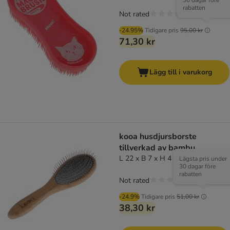
30 dagar före
rabatten
Not rated
-24.95%
Tidigare pris
95,00 kr
71,30 kr
Lägg till i varukorg
kooa husdjursborste
tillverkad av bambu
L 22 x B 7 x H 4 cm
Lägsta pris under
30 dagar före
rabatten
Not rated
-24.9%
Tidigare pris
51,00 kr
38,30 kr