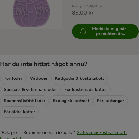
Rek. pris*
98,90 kr
89,00 kr
Meddela mig när
produkten är
tillgänglig
Har du inte hittat något ännu?
Torrfoder
Våtfoder
Kattgodis & kosttillskott
Special- & veterinärsfoder
För kastrerade katter
Spannmålsfritt foder
Ekologisk kattmat
För kattungar
För äldre katter
*Rek. pris = Rekommenderat cirkapris**
Se leveranskostnader och
leveranstid