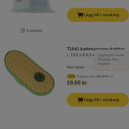
Lägg till i varukorg
2 varianter
TIAKI kattmassage-kaktus
L 13,5 x B 6,5 x H 5,6 cm
Lägsta pris under
30 dagar före
rabatten
Not rated
-25%
Tidigare pris
26,00 kr
19,50 kr
Lägg till i varukorg