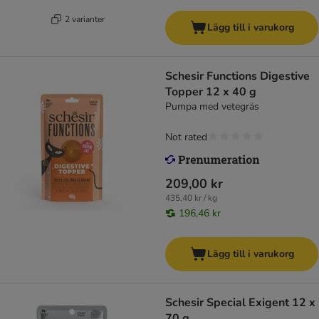
2 varianter
Lägg till i varukorg
Schesir Functions Digestive
Topper 12 x 40 g
Pumpa med vetegräs
Not rated
209,00 kr
435,40 kr / kg
196,46 kr
Lägg till i varukorg
Schesir Special Exigent 12 x
70 g