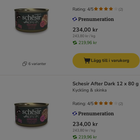
Rating: 4/5
(
2
)
234,00 kr
243,80 kr / kg
219,96 kr
Lägg till i varukorg
6 varianter
Schesir After Dark 12 x 80 g
Kyckling & skinka
Rating: 4/5
(
2
)
234,00 kr
243,80 kr / kg
219,96 kr