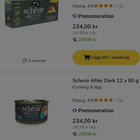
Rating: 4/5
(
2
)
234,00 kr
243,80 kr / kg
219,96 kr
Lägg till i varukorg
6 varianter
Schesir After Dark 12 x 80 g
Kyckling & ägg
Rating: 4/5
(
2
)
234,00 kr
243,80 kr / kg
219,96 kr