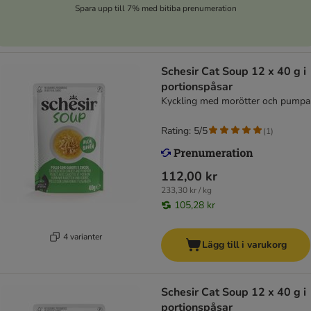
Spara upp till 7% med bitiba prenumeration
Schesir Cat Soup 12 x 40 g i
portionspåsar
Kyckling med morötter och pumpa
Rating: 5/5
(
1
)
112,00 kr
233,30 kr / kg
105,28 kr
4 varianter
Lägg till i varukorg
Schesir Cat Soup 12 x 40 g i
portionspåsar