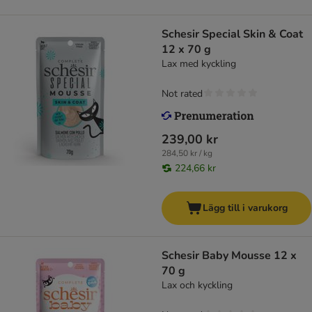
Schesir Special Skin & Coat
12 x 70 g
Lax med kyckling
Not rated
239,00 kr
284,50 kr / kg
224,66 kr
Lägg till i varukorg
Schesir Baby Mousse 12 x
70 g
Lax och kyckling