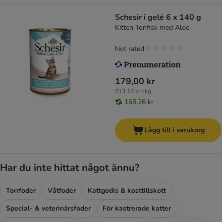
Schesir i gelé 6 x 140 g
Kitten Tonfisk med Aloe
Not rated
179,00 kr
213,10 kr / kg
168,26 kr
Lägg till i varukorg
Har du inte hittat något ännu?
Torrfoder
Våtfoder
Kattgodis & kosttillskott
Special- & veterinärsfoder
För kastrerade katter