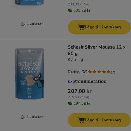
233,30 kr / kg
105,28 kr
4 varianter
Lägg till i varukorg
Schesir Silver Mousse 12 x
80 g
Kyckling
Rating: 5/5
(
2
)
207,00 kr
215,60 kr / kg
194,58 kr
2 varianter
Lägg till i varukorg