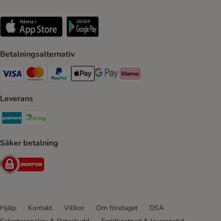
Betalningsalternativ
VISA Payment Method
Mastercard Payment Method
Paypal Payment Method
Apple Pay Payment Method
Google Pay Payment Method
Klarna Payment Method
Leverans
Postnord Shipping Method
Bring Shipping Method
Säker betalning
Security
Hjälp
Kontakt
Villkor
Om företaget
DSA