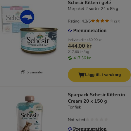
Schesir Kitten i gelé
Mixpaket 2 sorter 24 x 85 g
Rating: 4.3/5
(
27
)
Individuellt
460,00 kr
444,00 kr
217,60 kr / kg
417,36 kr
5 varianter
Lägg till i varukorg
Sparpack Schesir Kitten in
Cream 20 x 150 g
Tonfisk
Not rated