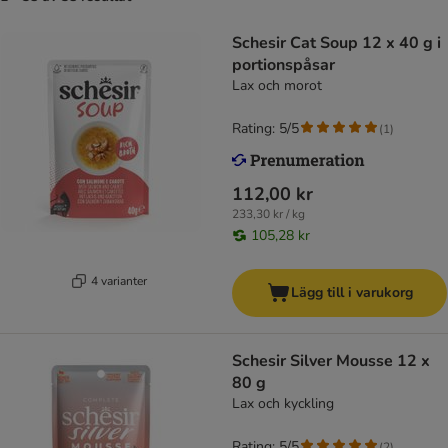
Schesir Cat Soup 12 x 40 g i
portionspåsar
Lax och morot
Rating: 5/5
(
1
)
112,00 kr
233,30 kr / kg
105,28 kr
4 varianter
Lägg till i varukorg
Schesir Silver Mousse 12 x
80 g
Lax och kyckling
Rating: 5/5
(
2
)