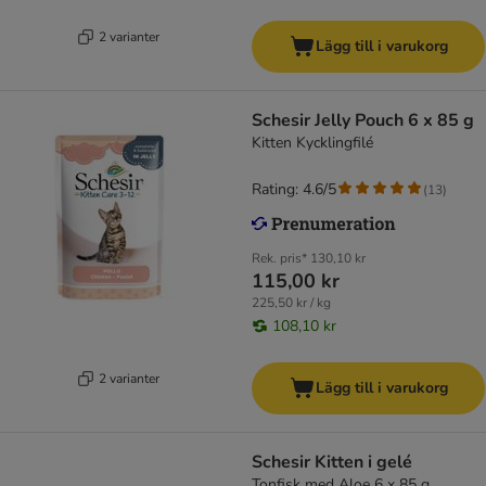
2 varianter
Lägg till i varukorg
Schesir Jelly Pouch 6 x 85 g
Kitten Kycklingfilé
Rating: 4.6/5
(
13
)
Rek. pris*
130,10 kr
115,00 kr
225,50 kr / kg
108,10 kr
2 varianter
Lägg till i varukorg
Schesir Kitten i gelé
Tonfisk med Aloe 6 x 85 g