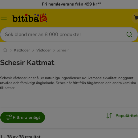
Fri hemleverans från 499 kr**
Meny
Sök
Kattfoder
Våtfoder
Schesir
Schesir Kattmat
Schesir våtfoder innehåller naturliga ingredienser av livsmedelskvalitet, noggrant
utvalda och försiktigt ångkokade. Schesir är fritt från färgämnen och andra kemiska
tillsatser.
Populäritet
Filtrera enligt
1 - 38 av 38 resultat