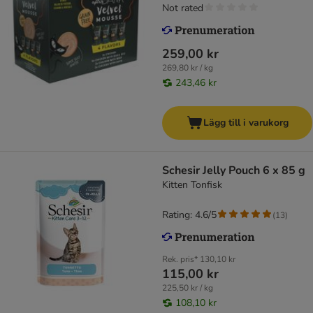
Not rated
259,00 kr
269,80 kr / kg
243,46 kr
Lägg till i varukorg
Schesir Jelly Pouch 6 x 85 g
Kitten Tonfisk
Rating: 4.6/5
(
13
)
Rek. pris*
130,10 kr
115,00 kr
225,50 kr / kg
108,10 kr