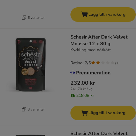
Lägg till i varukorg
6 varianter
Schesir After Dark Velvet
Mousse 12 x 80 g
Kyckling med nötkött
Rating: 2/5
(
1
)
232,00 kr
241,70 kr / kg
218,08 kr
3 varianter
Lägg till i varukorg
Schesir After Dark Velvet