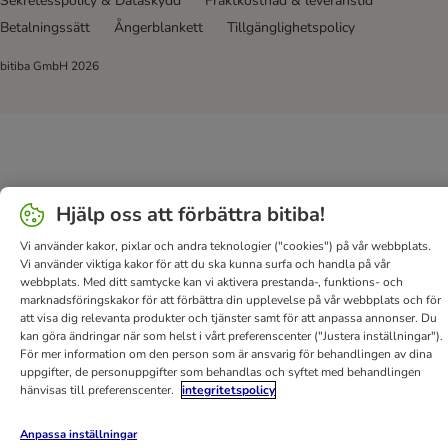
Sekretesspolicy & Dataskydd
Fraktkostnad & leveranstid
Betalningssätt
Ångerblankett
Tillgänglighetspolicy
bitiba GmbH
2026
Hjälp oss att förbättra bitiba!
Vi använder kakor, pixlar och andra teknologier ("cookies") på vår webbplats.
Vi använder viktiga kakor för att du ska kunna surfa och handla på vår
webbplats. Med ditt samtycke kan vi aktivera prestanda-, funktions- och
marknadsföringskakor för att förbättra din upplevelse på vår webbplats och för
att visa dig relevanta produkter och tjänster samt för att anpassa annonser. Du
kan göra ändringar när som helst i vårt preferenscenter ("Justera inställningar").
För mer information om den person som är ansvarig för behandlingen av dina
uppgifter, de personuppgifter som behandlas och syftet med behandlingen
hänvisas till preferenscenter.
integritetspolicy
Anpassa inställningar