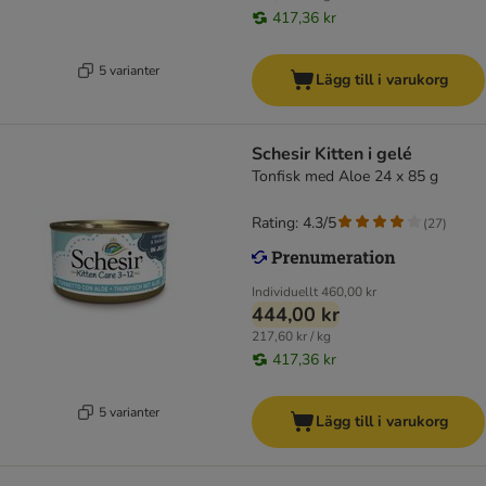
417,36 kr
5 varianter
Lägg till i varukorg
Schesir Kitten i gelé
Tonfisk med Aloe 24 x 85 g
Rating: 4.3/5
(
27
)
Individuellt
460,00 kr
444,00 kr
217,60 kr / kg
417,36 kr
5 varianter
Lägg till i varukorg