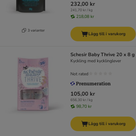
232,00 kr
241,70 kr / kg
218,08 kr
3 varianter
Lägg till i varukorg
Schesir Baby Thrive 20 x 8 g
Kyckling med kycklinglever
Not rated
105,00 kr
656,30 kr / kg
98,70 kr
Lägg till i varukorg