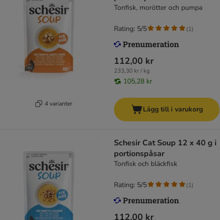
Tonfisk, morötter och pumpa
Rating: 5/5
(
1
)
112,00 kr
233,30 kr / kg
105,28 kr
4 varianter
Lägg till i varukorg
Schesir Cat Soup 12 x 40 g i
portionspåsar
Tonfisk och bläckfisk
Rating: 5/5
(
1
)
112,00 kr