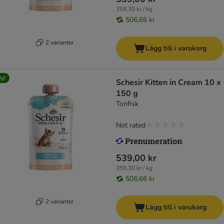
359,30 kr / kg
506,66 kr
2 varianter
Lägg till i varukorg
y!
Schesir Kitten in Cream 10 x
150 g
Tonfisk
Not rated
539,00 kr
359,30 kr / kg
506,66 kr
2 varianter
Lägg till i varukorg