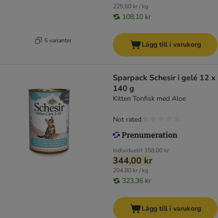
225,50 kr / kg
108,10 kr
5 varianter
Lägg till i varukorg
Sparpack Schesir i gelé 12 x
140 g
Kitten Tonfisk med Aloe
Not rated
Individuellt
358,00 kr
344,00 kr
204,80 kr / kg
323,36 kr
Lägg till i varukorg