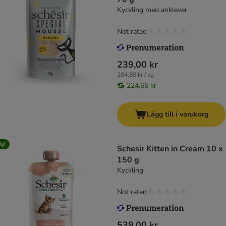
Kyckling med anklever
Not rated
239,00 kr
284,50 kr / kg
224,66 kr
Lägg till i varukorg
y!
Schesir Kitten in Cream 10 x
150 g
Kyckling
Not rated
539,00 kr