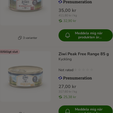
35,00 kr
411,80 kr / kg
32,90 kr
Meddela mig när
produkten är
3 varianter
tillgänglig
illfälligt slut
Ziwi Peak Free Range 85 g
Kyckling
Not rated
27,00 kr
317,60 kr / kg
25,38 kr
Meddela mig när