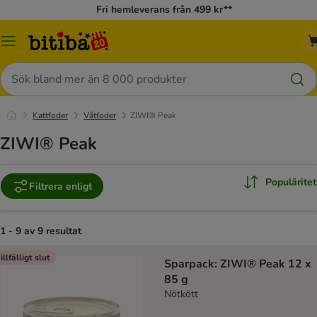
Fri hemleverans från 499 kr**
Meny
Sök
Kattfoder
Våtfoder
ZIWI® Peak
ZIWI® Peak
Populäritet
Filtrera enligt
1 - 9 av 9 resultat
illfälligt slut
Sparpack: ZIWI® Peak 12 x
85 g
Nötkött