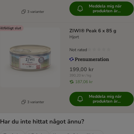
Meddela mig när
produkten är
3 varianter
tillgänglig
illfälligt slut
ZIWI® Peak 6 x 85 g
Hjort
Not rated
199,00 kr
390,20 kr / kg
187,06 kr
Meddela mig när
produkten är
3 varianter
tillgänglig
Har du inte hittat något ännu?