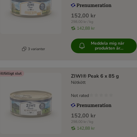
152,00 kr
298,00 kr / kg
142,88 kr
Meddela mig när
produkten är
3 varianter
tillgänglig
illfälligt slut
ZIWI® Peak 6 x 85 g
Nötkött
Not rated
152,00 kr
298,00 kr / kg
142,88 kr