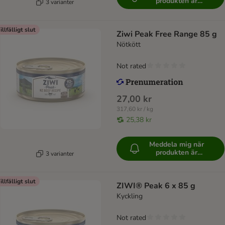
produkten är
3 varianter
tillgänglig
illfälligt slut
Ziwi Peak Free Range 85 g
Nötkött
Not rated
27,00 kr
317,60 kr / kg
25,38 kr
Meddela mig när
produkten är
3 varianter
tillgänglig
illfälligt slut
ZIWI® Peak 6 x 85 g
Kyckling
Not rated