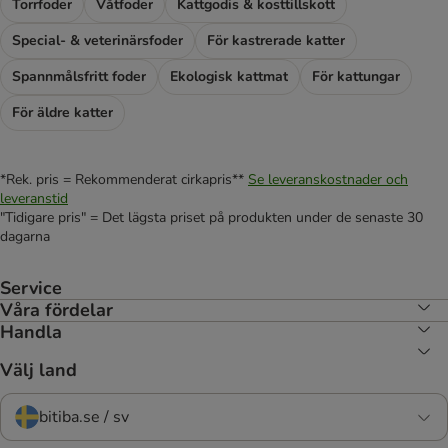
Torrfoder
Våtfoder
Kattgodis & kosttillskott
Special- & veterinärsfoder
För kastrerade katter
Spannmålsfritt foder
Ekologisk kattmat
För kattungar
För äldre katter
*Rek. pris = Rekommenderat cirkapris**
Se leveranskostnader och
leveranstid
"Tidigare pris" = Det lägsta priset på produkten under de senaste 30
dagarna
Service
Våra fördelar
Handla
Välj land
bitiba.se / sv