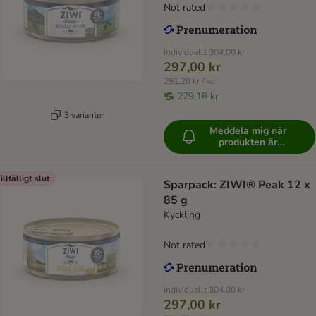
Not rated
Individuellt
304,00 kr
297,00 kr
291,20 kr / kg
279,18 kr
3 varianter
Meddela mig när
produkten är
tillgänglig
illfälligt slut
Sparpack: ZIWI® Peak 12 x
85 g
Kyckling
Not rated
Individuellt
304,00 kr
297,00 kr