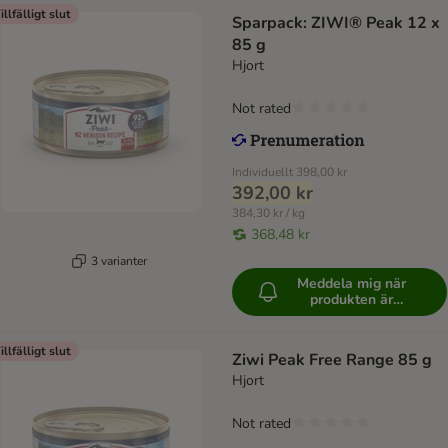
illfälligt slut
Sparpack: ZIWI® Peak 12 x
85 g
Hjort
Not rated
Individuellt
398,00 kr
392,00 kr
384,30 kr / kg
368,48 kr
3 varianter
Meddela mig när
produkten är
tillgänglig
illfälligt slut
Ziwi Peak Free Range 85 g
Hjort
Not rated