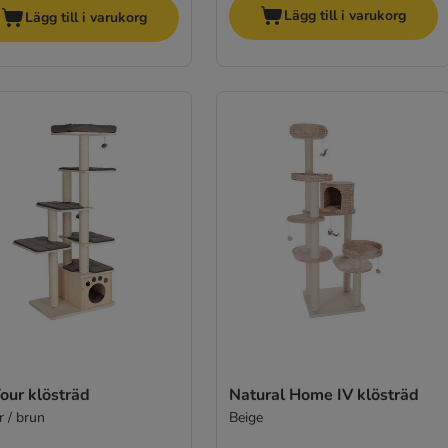
Lägg till i varukorg
Lägg till i varukorg
our klösträd
Natural Home IV klösträd
r / brun
Beige