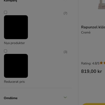
Kampanj
(
1
)
(
7
)
Trixie
Rapunzel klö
(
13
)
Cremè
Nya produkter
(
3
)
zooplus Exclusive
Rating: 4.8/5
819,00 kr
Reducerat pris
Omdöme