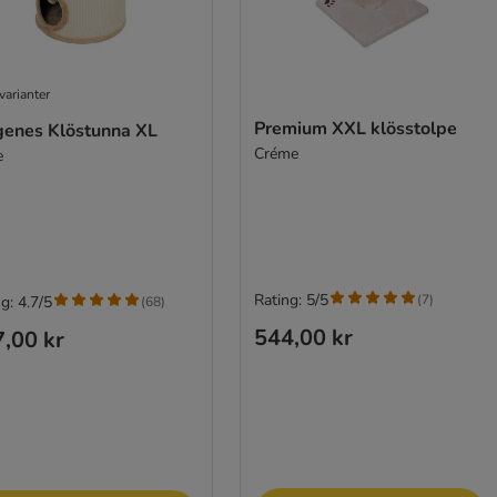
varianter
Premium XXL klösstolpe
genes Klöstunna XL
Créme
e
Rating: 5/5
(
7
)
g: 4.7/5
(
68
)
544,00 kr
,00 kr