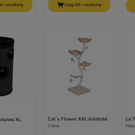
ll i varukorg
Lägg till i varukorg
Cat´s Flower XXL klösträd
La T
stunna XL
Crème
Natu