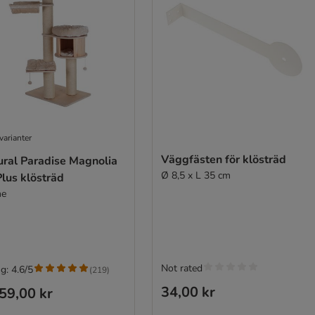
varianter
Väggfästen för klösträd
ural Paradise Magnolia
Ø 8,5 x L 35 cm
lus klösträd
me
Not rated
g: 4.6/5
(
219
)
34,00 kr
59,00 kr