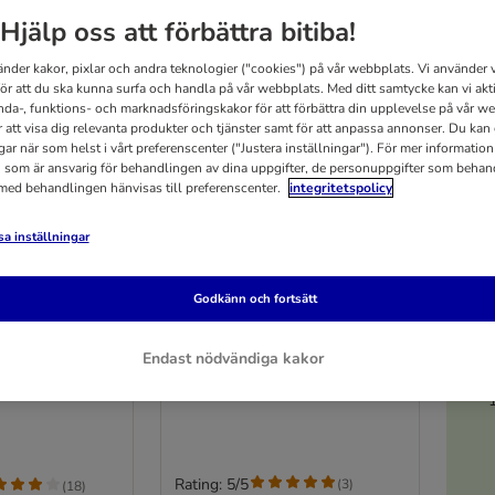
Hjälp oss att förbättra bitiba!
änder kakor, pixlar och andra teknologier ("cookies") på vår webbplats. Vi använder v
för att du ska kunna surfa och handla på vår webbplats. Med ditt samtycke kan vi akt
nda-, funktions- och marknadsföringskakor för att förbättra din upplevelse på vår w
r att visa dig relevanta produkter och tjänster samt för att anpassa annonser. Du kan
gar när som helst i vårt preferenscenter ("Justera inställningar"). För mer informatio
 som är ansvarig för behandlingen av dina uppgifter, de personuppgifter som behan
 med behandlingen hänvisas till preferenscenter.
integritetspolicy
a inställningar
5
Godkänn och fortsätt
Coco Palm klösstolpe
XL Jumbo
Brun/crème
Endast nödvändiga kakor
Rating: 5/5
(
3
)
(
18
)