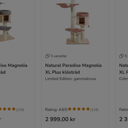
5 varianter
5 
dise Magnolia
Natural Paradise Magnolia
Nat
räd
XL Plus klösträd
XL P
Limited Edition: gammalrosa
Crè
Rating: 4.6/5
Ratin
(
219
)
(
219
)
r
2 999,00 kr
2 3