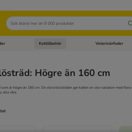
Sök
der
Kattillbehör
Veterinärfoder
egory menu: Hundtillbehör
Open category menu: Kattfoder
Open category menu: K
lösträd: Högre än 160 cm
d som är högre än 160 cm. De stora klösträden ger katten en stor variation med flera 
u alla våra
ltat