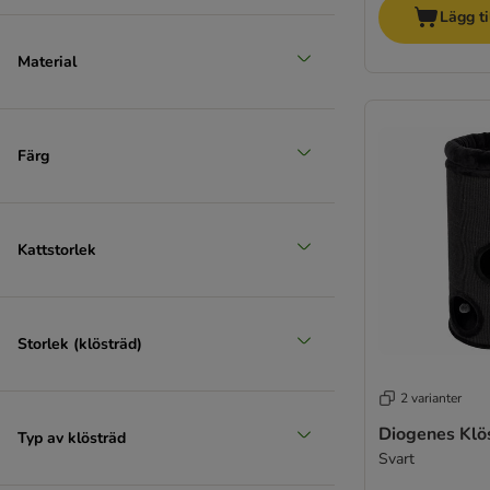
Lägg ti
Material
Färg
Kattstorlek
Storlek (klösträd)
2 varianter
Diogenes Klö
Typ av klösträd
Svart