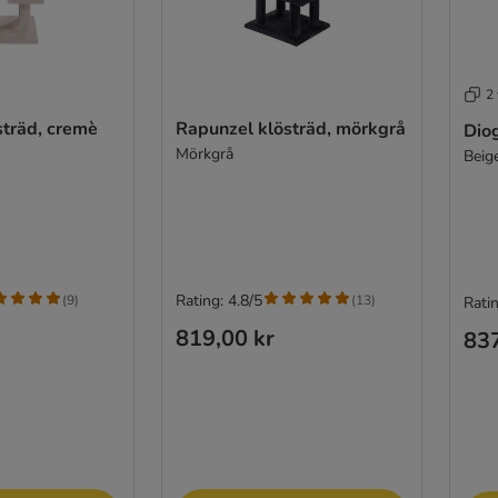
2 
sträd, cremè
Rapunzel klösträd, mörkgrå
Dio
Mörkgrå
Beig
Rating: 4.8/5
(
9
)
(
13
)
Ratin
819,00 kr
837