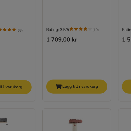
Rating: 3.5/5
Ratin
(
10
)
(
68
)
1 709,00 kr
1 5
Lägg till i varukorg
ll i varukorg