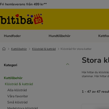
Fri hemleverans från 499 kr**
Hundfoder
Hundtillbehör
Kattfo
Open category menu: Hundfoder
Open cat
Kattillbehör
Klösträd & katträd
Klösträd för stora katter
Stora k
Kategori
Här hittar du klösträ
stammar. Här hittar d
Kattillbehör
Klösträd & katträd
Alla klösträd
1 - 47 av 47 resu
Våra favoriter
Små klösträd
Medelstora klösträd