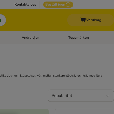
Kontakta oss
Beställ igen
Varukorg
Andra djur
Toppmärken
attillbehör
Open category menu: Veterinärfoder
Open category menu: Andra dj
olika ligg- och klösplatser. Välj mellan slankare klösträd och träd med flera
Populäritet