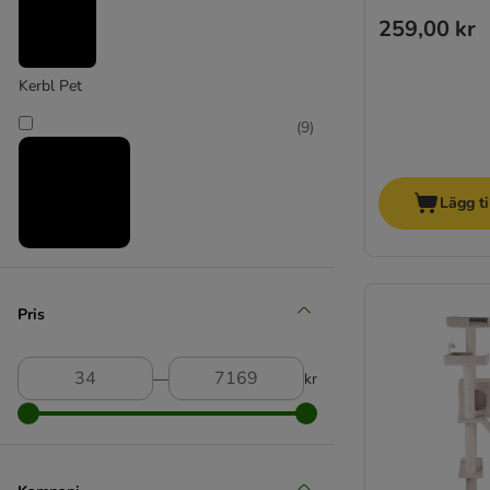
259,00 kr
Kerbl Pet
(
9
)
Lägg ti
Modern Living
(
21
)
Pris
―
kr
Natural Paradise