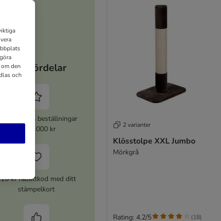
iktiga
ivera
ebbplats
 göra
Dina fördelar
n om den
dlas och
% rabatt på beställningar
2 varianter
över 1000 kr
Klösstolpe XXL Jumbo
Mörkgrå
120 kr rabattkod med ditt
stämpelkort
Rating: 4.2/5
(
18
)