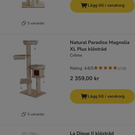
Lägg till i varukorg
5 varianter
Natural Paradise Magnolia
XL Plus klösträd
Crème
Rating: 4.6/5
(
219
)
2 359,00 kr
Lägg till i varukorg
5 varianter
La Digue II klösträd