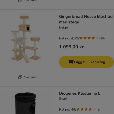
2 varianter
Gingerbread House klösträd
med stege
Beige
Rating: 4.4/5
(
46
)
1 099,00 kr
Lägg till i varukorg
2 varianter
Diogenes Klöstunna L
Svart
Rating: 4/5
(
1
)