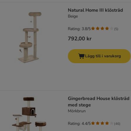
Natural Home III klösträd
Beige
Rating: 3.8/5
(
5
)
792,00 kr
Lägg till i varukorg
Gingerbread House klösträd
med stege
Mörkbrun
Rating: 4.4/5
(
46
)