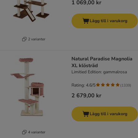
1 069,00 kr
Lägg till i varukorg
2 varianter
Natural Paradise Magnolia
XL klösträd
Limitied Edition: gammalrosa
Rating: 4.6/5
(
1339
)
2 679,00 kr
Lägg till i varukorg
4 varianter