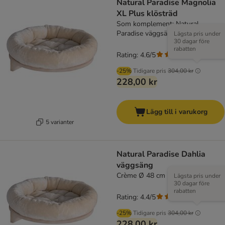
Natural Paradise Magnolia
XL Plus klösträd
Som komplement: Natural
Paradise väggsäng, crème
Lägsta pris under
30 dagar före
rabatten
Rating: 4.6/5
(
219
)
-25%
Tidigare pris
304,00 kr
228,00 kr
Lägg till i varukorg
5 varianter
Natural Paradise Dahlia
väggsäng
Crème Ø 48 cm
Lägsta pris under
30 dagar före
rabatten
Rating: 4.4/5
(
112
)
-25%
Tidigare pris
304,00 kr
228,00 kr