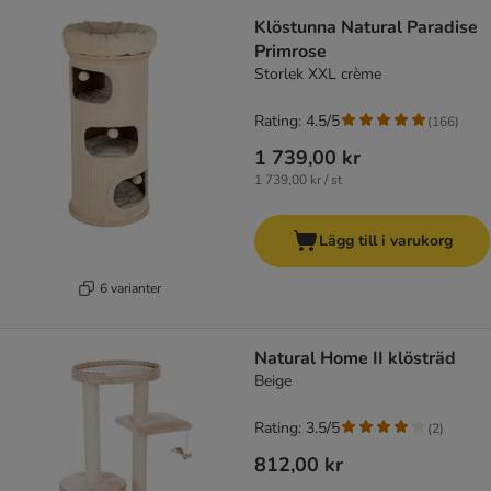
Klöstunna Natural Paradise
Primrose
Storlek XXL crème
Rating: 4.5/5
(
166
)
1 739,00 kr
1 739,00 kr / st
Lägg till i varukorg
6 varianter
Natural Home II klösträd
Beige
Rating: 3.5/5
(
2
)
812,00 kr