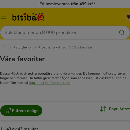
Fri hemleverans från 499 kr**
Meny
Sök
Kattillbehör
Klösträd & katträd
Våra favoriter
Våra favoriter
Dessa klösträd är
extra populära
bland våra kunder. De kommer i oilka storlekar,
färgar och formar. Du hittar garanterat någon som är passar just din katt eller dina
katter. Om inte, så
titta in här för fler klösträd!
Populäritet
Filtrera enligt
1 - 43 av 43 resultat