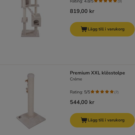
Rating: 4.8/5
(
9
)
819,00 kr
Lägg till i varukorg
Premium XXL klösstolpe
Créme
Rating: 5/5
(
7
)
544,00 kr
Lägg till i varukorg