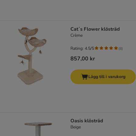
Cat´s Flower klösträd
Crème
Rating: 4.5/5
(
8
)
857,00 kr
Lägg till i varukorg
Oasis klösträd
Beige