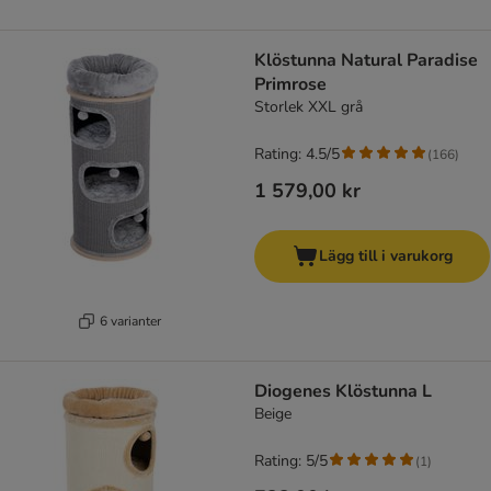
Klöstunna Natural Paradise
Primrose
Storlek XXL grå
Rating: 4.5/5
(
166
)
1 579,00 kr
Lägg till i varukorg
6 varianter
Diogenes Klöstunna L
Beige
Rating: 5/5
(
1
)