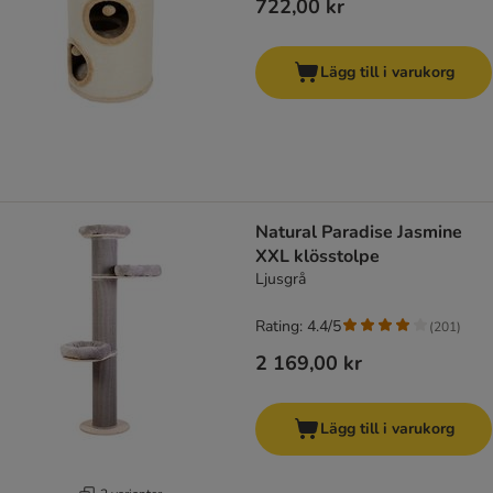
722,00 kr
Lägg till i varukorg
Natural Paradise Jasmine
XXL klösstolpe
Ljusgrå
Rating: 4.4/5
(
201
)
2 169,00 kr
Lägg till i varukorg