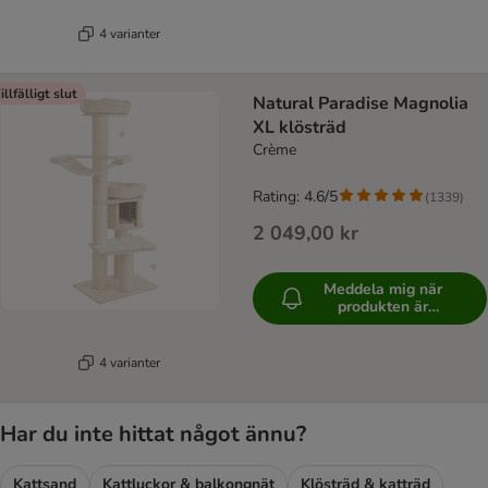
4 varianter
illfälligt slut
Natural Paradise Magnolia
XL klösträd
Crème
Rating: 4.6/5
(
1339
)
2 049,00 kr
Meddela mig när
produkten är
tillgänglig
4 varianter
Har du inte hittat något ännu?
Kattsand
Kattluckor & balkongnät
Klösträd & katträd