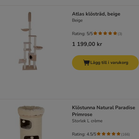
Atlas klösträd, beige
Beige
Rating: 5/5
(
3
)
1 199,00 kr
Lägg till i varukorg
Klöstunna Natural Paradise
Primrose
Storlek L crème
Rating: 4.5/5
(
166
)