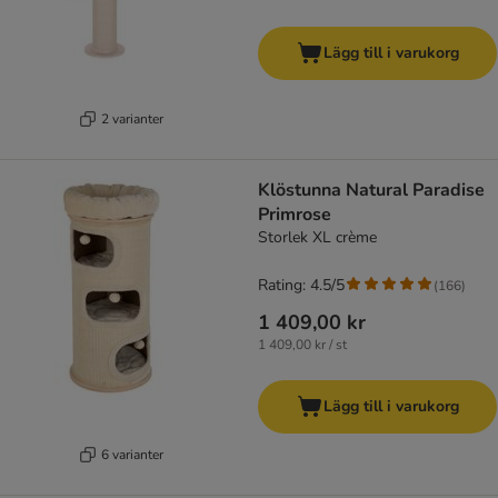
Lägg till i varukorg
2 varianter
Klöstunna Natural Paradise
Primrose
Storlek XL crème
Rating: 4.5/5
(
166
)
1 409,00 kr
1 409,00 kr / st
Lägg till i varukorg
6 varianter