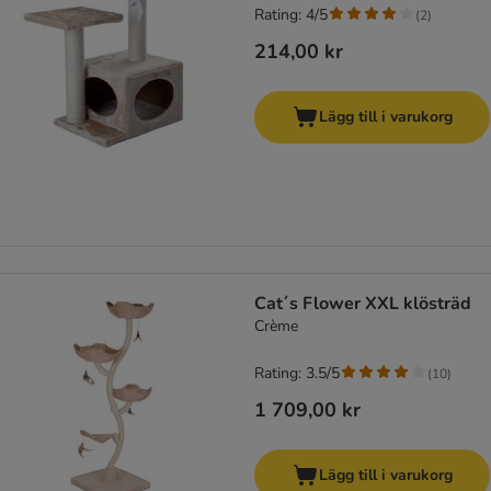
Rating: 4/5
(
2
)
214,00 kr
Lägg till i varukorg
Cat´s Flower XXL klösträd
Crème
Rating: 3.5/5
(
10
)
1 709,00 kr
Lägg till i varukorg