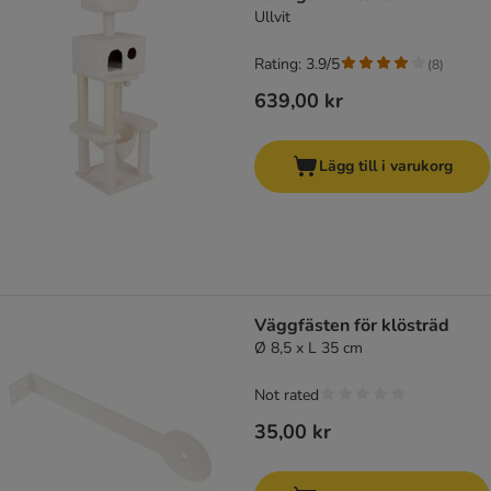
Ullvit
Rating: 3.9/5
(
8
)
639,00 kr
Lägg till i varukorg
Väggfästen för klösträd
Ø 8,5 x L 35 cm
Not rated
35,00 kr