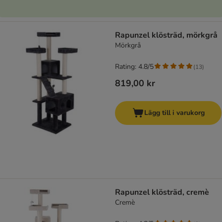
Rapunzel klösträd, mörkgrå
Mörkgrå
Rating: 4.8/5
(
13
)
819,00 kr
Lägg till i varukorg
Rapunzel klösträd, cremè
Cremè