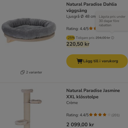
Natural Paradise Dahlia
väggsäng
Ljusgrå Ø 48 cm
Lägsta pris under
30 dagar före
rabatten
Rating: 4.4/5
(
112
)
-25%
Tidigare pris
294,00 kr
220,50 kr
Lägg till i varukorg
2 varianter
Natural Paradise Jasmine
XXL klösstolpe
Crème
Rating: 4.4/5
(
201
)
2 099,00 kr