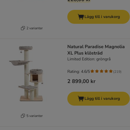
Lägg till i varukorg
2 varianter
Natural Paradise Magnolia
XL Plus klösträd
Limited Edition: gröngrå
Rating: 4.6/5
(
219
)
2 899,00 kr
Lägg till i varukorg
5 varianter