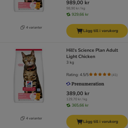
989,00 kr
98,90 kr / kg
929,66 kr
4 varianter
Lägg till i varukorg
Hill's Science Plan Adult
Light Chicken
3 kg
Rating: 4.5/5
(
41
)
389,00 kr
129,70 kr / kg
365,66 kr
4 varianter
Lägg till i varukorg