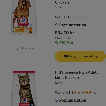
Chicken
14 kg
Not rated
884,00 kr
63,10 kr / kg
830,96 kr
2 varianter
Lägg till i varukorg
Hill's Science Plan Adult
Light Chicken
10 kg
Rating: 4.5/5
(
41
)