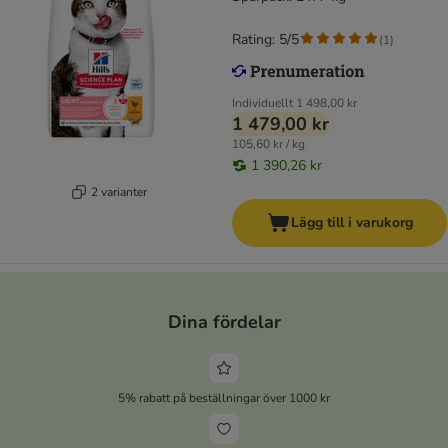
Rating: 5/5
(
1
)
Individuellt
1 498,00 kr
1 479,00 kr
105,60 kr / kg
1 390,26 kr
2 varianter
Lägg till i varukorg
Dina fördelar
5% rabatt på beställningar över 1000 kr