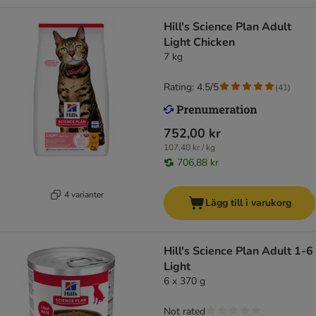
Hill's Science Plan Adult
Light Chicken
7 kg
Rating: 4.5/5
(
41
)
752,00 kr
107,40 kr / kg
706,88 kr
4 varianter
Lägg till i varukorg
Hill's Science Plan Adult 1-6
Light
6 x 370 g
Not rated