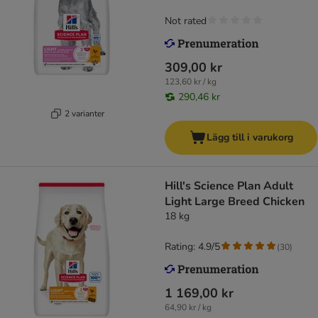
Not rated
309,00 kr
123,60 kr / kg
290,46 kr
2 varianter
Lägg till i varukorg
Hill's Science Plan Adult
Light Large Breed Chicken
18 kg
Rating: 4.9/5
(
30
)
1 169,00 kr
64,90 kr / kg