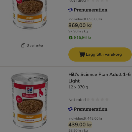
Not rated
Individuellt
896,00 kr
869,00 kr
97,90 kr / kg
816,86 kr
3 varianter
Lägg till i varukorg
Hill's Science Plan Adult 1-6
Light
12 x 370 g
Not rated
Individuellt
448,00 kr
439,00 kr
98,90 kr / kg