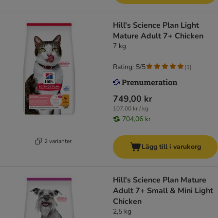
Hill's Science Plan Light
Mature Adult 7+ Chicken
7 kg
Rating: 5/5
(
1
)
749,00 kr
107,00 kr / kg
704,06 kr
2 varianter
Lägg till i varukorg
Hill's Science Plan Mature
Adult 7+ Small & Mini Light
Chicken
2,5 kg