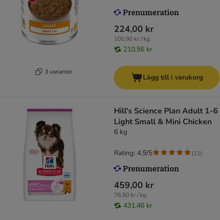
224,00 kr
100,90 kr / kg
210,56 kr
3 varianter
Lägg till i varukorg
Hill's Science Plan Adult 1-6
Light Small & Mini Chicken
6 kg
Rating: 4.9/5
(
11
)
459,00 kr
76,50 kr / kg
431,46 kr