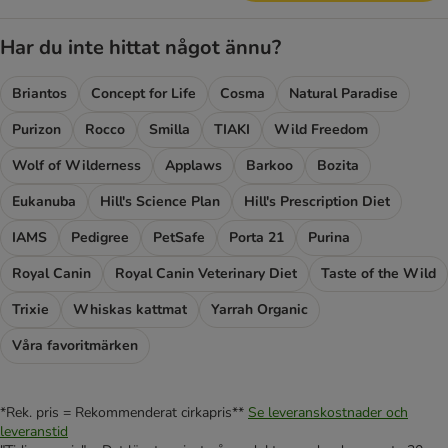
Har du inte hittat något ännu?
Briantos
Concept for Life
Cosma
Natural Paradise
Purizon
Rocco
Smilla
TIAKI
Wild Freedom
Wolf of Wilderness
Applaws
Barkoo
Bozita
Eukanuba
Hill's Science Plan
Hill's Prescription Diet
IAMS
Pedigree
PetSafe
Porta 21
Purina
Royal Canin
Royal Canin Veterinary Diet
Taste of the Wild
Trixie
Whiskas kattmat
Yarrah Organic
Våra favoritmärken
*Rek. pris = Rekommenderat cirkapris**
Se leveranskostnader och
leveranstid