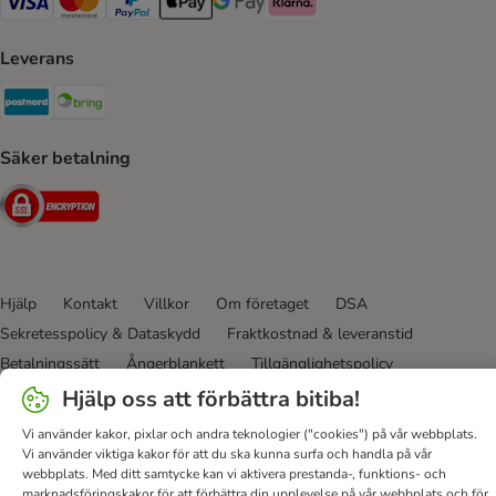
VISA Payment Method
Mastercard Payment Method
Paypal Payment Method
Apple Pay Payment Method
Google Pay Payment Method
Klarna Payment Method
Leverans
Postnord Shipping Method
Bring Shipping Method
Säker betalning
Security
Hjälp
Kontakt
Villkor
Om företaget
DSA
Sekretesspolicy & Dataskydd
Fraktkostnad & leveranstid
Betalningssätt
Ångerblankett
Tillgänglighetspolicy
Hjälp oss att förbättra bitiba!
bitiba GmbH
2026
Vi använder kakor, pixlar och andra teknologier ("cookies") på vår webbplats.
Vi använder viktiga kakor för att du ska kunna surfa och handla på vår
webbplats. Med ditt samtycke kan vi aktivera prestanda-, funktions- och
marknadsföringskakor för att förbättra din upplevelse på vår webbplats och för