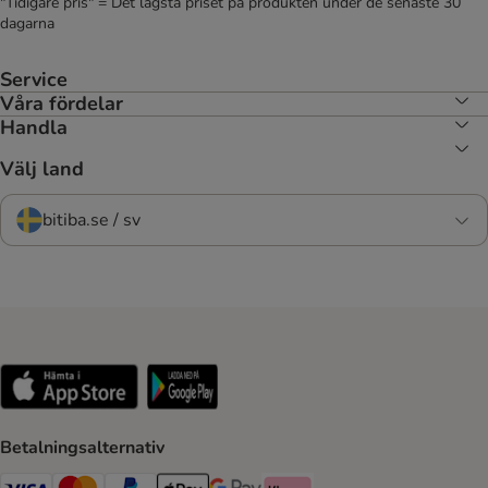
"Tidigare pris" = Det lägsta priset på produkten under de senaste 30
dagarna
Service
Våra fördelar
Handla
Välj land
bitiba.se / sv
Betalningsalternativ