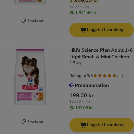
1 959,00 kr
98,00 kr / kg
1 841,46 kr
4 varianter
Lägg till i varukorg
Hill's Science Plan Adult 1-6
Light Small & Mini Chicken
1,5 kg
Rating: 4.9/5
(
11
)
199,00 kr
132,70 kr / kg
187,06 kr
4 varianter
Lägg till i varukorg