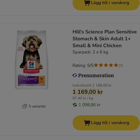
Lägg till i varukorg
Hill's Science Plan Sensitive
Stomach & Skin Adult 1+
Small & Mini Chicken
Sparpack: 2 x 6 kg
Rating: 5/5
(
7
)
Individuellt
1 188,00 kr
1 169,00 kr
97,40 kr / kg
1 098,86 kr
3 varianter
Lägg till i varukorg