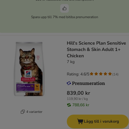
Spara upp till 7% med bitiba prenumeration
Hill's Science Plan Sensitive
Stomach & Skin Adult 1+
Chicken
7 kg
Rating: 4.6/5
(
14
)
839,00 kr
119,90 kr / kg
788,66 kr
4 varianter
Lägg till i varukorg