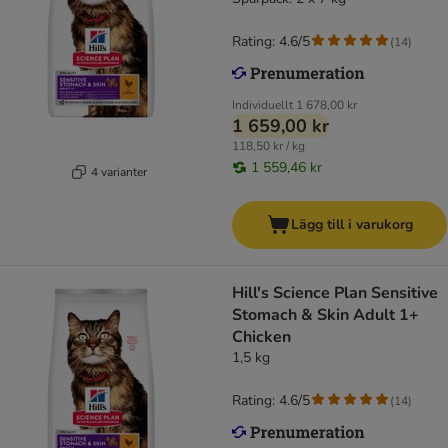
Rating: 4.6/5
(
14
)
Individuellt
1 678,00 kr
1 659,00 kr
118,50 kr / kg
1 559,46 kr
4 varianter
Lägg till i varukorg
Hill's Science Plan Sensitive
Stomach & Skin Adult 1+
Chicken
1,5 kg
Rating: 4.6/5
(
14
)