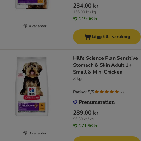
234,00 kr
156,00 kr / kg
219,96 kr
4 varianter
Lägg till i varukorg
Hill's Science Plan Sensitive
Stomach & Skin Adult 1+
Small & Mini Chicken
3 kg
Rating: 5/5
(
7
)
289,00 kr
96,30 kr / kg
271,66 kr
3 varianter