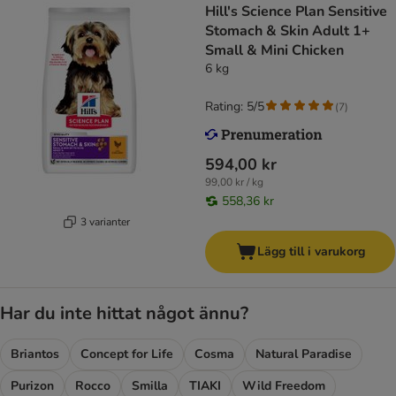
Hill's Science Plan Sensitive
Stomach & Skin Adult 1+
Small & Mini Chicken
6 kg
Rating: 5/5
(
7
)
594,00 kr
99,00 kr / kg
558,36 kr
3 varianter
Lägg till i varukorg
Har du inte hittat något ännu?
Briantos
Concept for Life
Cosma
Natural Paradise
Purizon
Rocco
Smilla
TIAKI
Wild Freedom