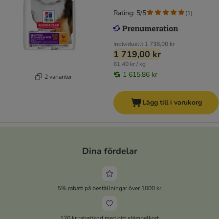
Rating: 5/5
(
1
)
Individuellt
1 738,00 kr
1 719,00 kr
61,40 kr / kg
1 615,86 kr
2 varianter
Lägg till i varukorg
Dina fördelar
5% rabatt på beställningar över 1000 kr
120 kr rabattkod med ditt stämpelkort