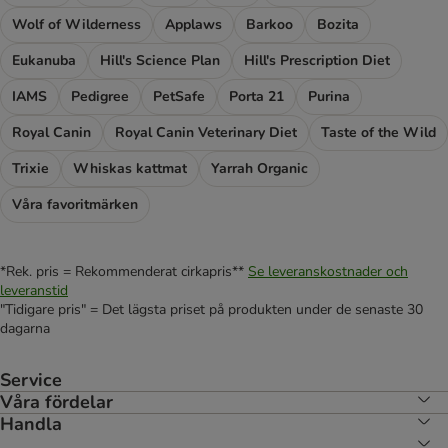
Wolf of Wilderness
Applaws
Barkoo
Bozita
Eukanuba
Hill's Science Plan
Hill's Prescription Diet
IAMS
Pedigree
PetSafe
Porta 21
Purina
Royal Canin
Royal Canin Veterinary Diet
Taste of the Wild
Trixie
Whiskas kattmat
Yarrah Organic
Våra favoritmärken
*Rek. pris = Rekommenderat cirkapris**
Se leveranskostnader och
leveranstid
"Tidigare pris" = Det lägsta priset på produkten under de senaste 30
dagarna
Service
Våra fördelar
Handla