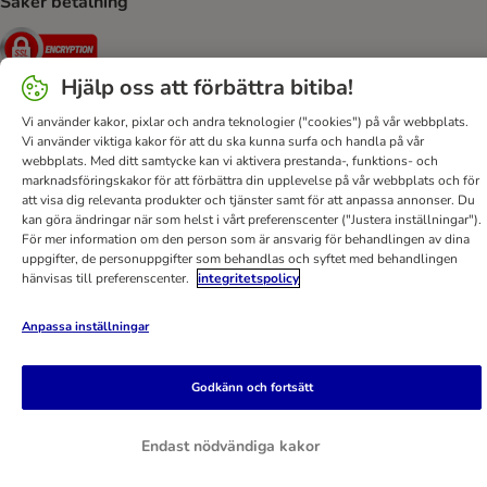
Säker betalning
Security
Hjälp oss att förbättra bitiba!
Vi använder kakor, pixlar och andra teknologier ("cookies") på vår webbplats.
Vi använder viktiga kakor för att du ska kunna surfa och handla på vår
Hjälp
Kontakt
Villkor
Om företaget
DSA
webbplats. Med ditt samtycke kan vi aktivera prestanda-, funktions- och
Sekretesspolicy & Dataskydd
Fraktkostnad & leveranstid
marknadsföringskakor för att förbättra din upplevelse på vår webbplats och för
att visa dig relevanta produkter och tjänster samt för att anpassa annonser. Du
Betalningssätt
Ångerblankett
Tillgänglighetspolicy
kan göra ändringar när som helst i vårt preferenscenter ("Justera inställningar").
För mer information om den person som är ansvarig för behandlingen av dina
bitiba GmbH
2026
uppgifter, de personuppgifter som behandlas och syftet med behandlingen
hänvisas till preferenscenter.
integritetspolicy
Anpassa inställningar
Godkänn och fortsätt
Endast nödvändiga kakor