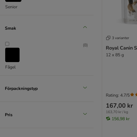
Senior
Smak
3 varianter
(
8
)
Royal Canin St
12 x 85 g
Fågel
Förpackningstyp
Rating: 4.7/5
167,00 kr
163,70 kr / kg
Pris
156,98 kr