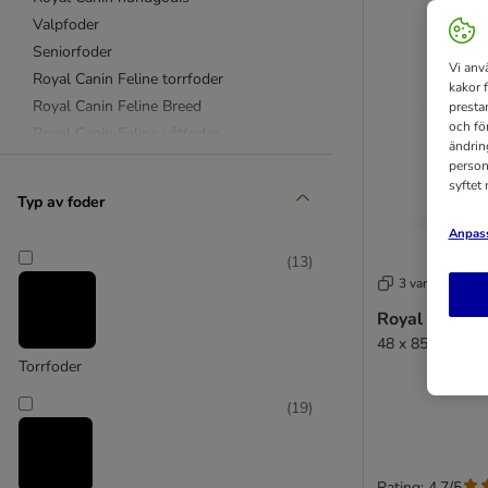
Valpfoder
Seniorfoder
Vi anv
Royal Canin Feline torrfoder
kakor 
Royal Canin Feline Breed
presta
och fö
Royal Canin Feline våtfoder
ändrin
Sterilised
person
syftet
Royal Canin Outdoor
Typ av foder
Royal Canin Maine Coon
Anpass
Royal Canin Kitten
(
13
)
Senior
3 varianter
Veterinary Diet katt
Royal Canin St
Veterinary Diet hund
48 x 85 g
Torrfoder
(
19
)
Rating: 4.7/5