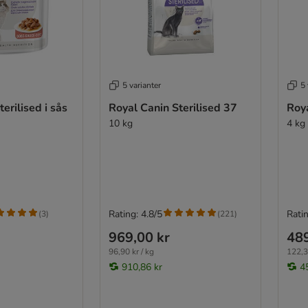
5 varianter
5 
erilised i sås
Royal Canin Sterilised 37
Roya
10 kg
4 kg
Rating: 4.8/5
Ratin
(
3
)
(
221
)
969,00 kr
489
96,90 kr / kg
122,3
910,86 kr
4