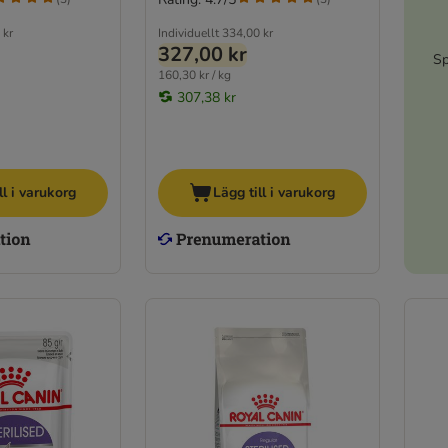
 kr
Individuellt
334,00 kr
327,00 kr
Sp
160,30 kr / kg
307,38 kr
ll i varukorg
Lägg till i varukorg