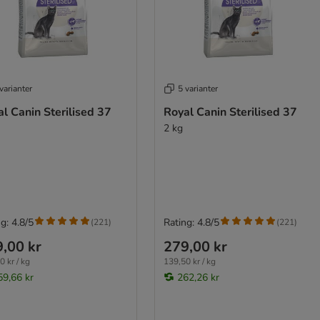
varianter
5 varianter
l Canin Sterilised 37
Royal Canin Sterilised 37
2 kg
g: 4.8/5
Rating: 4.8/5
(
221
)
(
221
)
,00 kr
279,00 kr
0 kr / kg
139,50 kr / kg
59,66 kr
262,26 kr