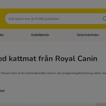
Sök
der
Kattillbehör
Veterinärfoder
egory menu: Hundtillbehör
Open category menu: Kattfoder
Open category menu: K
sed kattmat från Royal Canin
ån Royal Canin är för kastrerade katter med en väl avvägd energiförsörjning samt L-kar
ltat