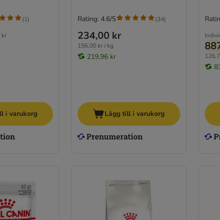
Rating: 4.6/5
Ratin
(
1
)
(
34
)
234,00 kr
 kr
Indivi
887
156,00 kr / kg
219,96 kr
126,7
8
ll i varukorg
Lägg till i varukorg