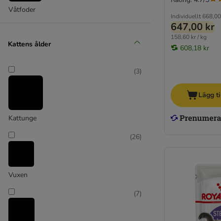
Våtfoder
Individuellt
668,00
647,00 kr
158,60 kr / kg
Kattens ålder
608,18 kr
(
3
)
Lägg ti
Kattunge
(
26
)
Vuxen
(
7
)