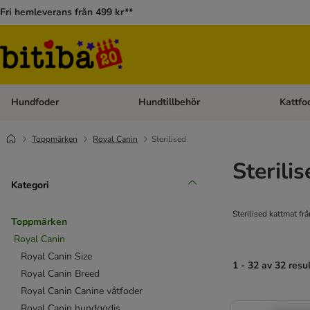
Fri hemleverans från 499 kr**
Hundfoder
Hundtillbehör
Kattfo
Open category menu: Hundfoder
Open cat
Toppmärken
Royal Canin
Sterilised
Sterili
Kategori
Sterilised kattmat fr
Toppmärken
Royal Canin
Royal Canin Size
1 - 32 av 32 resu
Royal Canin Breed
Royal Canin Canine våtfoder
Royal Canin hundgodis