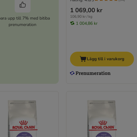
1 069,00 kr
106,90 kr / kg
ara upp till 7% med bitiba
1 004,86 kr
prenumeration
Lägg till i varukorg