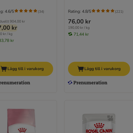
g: 4.6/5
Rating: 4.8/5
(
34
)
(
221
)
76,00 kr
duellt
904,00 kr
,00 kr
190,00 kr / kg
0 kr / kg
71,44 kr
33,78 kr
Lägg till i varukorg
Lägg till i varukorg