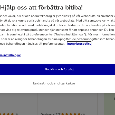
Hjälp oss att förbättra bitiba!
änder kakor, pixlar och andra teknologier ("cookies") på vår webbplats. Vi använder v
för att du ska kunna surfa och handla på vår webbplats. Med ditt samtycke kan vi akt
nda-, funktions- och marknadsföringskakor för att förbättra din upplevelse på vår w
r att visa dig relevanta produkter och tjänster samt för att anpassa annonser. Du kan
gar när som helst i vårt preferenscenter ("Justera inställningar"). För mer informatio
 som är ansvarig för behandlingen av dina uppgifter, de personuppgifter som behan
 med behandlingen hänvisas till preferenscenter.
integritetspolicy
a inställningar
3 varianter
5
Godkänn och fortsätt
erilised i sås
Royal Canin Sterilised i sås
24 x 85 g
Endast nödvändiga kakor
Rating: 4.7/5
(
3
)
(
3
)