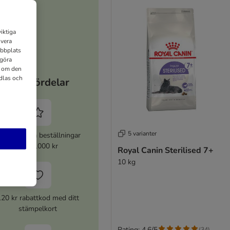
iktiga
ivera
ebbplats
 göra
n om den
dlas och
Dina fördelar
5 varianter
% rabatt på beställningar
över 1000 kr
Royal Canin Sterilised 7+
10 kg
120 kr rabattkod med ditt
stämpelkort
Rating: 4.6/5
(
34
)