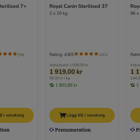
terilised 7+
Royal Canin Sterilised 37
Roya
2 x 10 kg
96 x
Rating: 4.8/5
Ratin
(
34
)
(
221
)
Individuellt
1 938,00 kr
Indivi
1 919,00 kr
1 1
96,00 kr / kg
144,5
1 803,86 kr
1
ll i varukorg
Lägg till i varukorg