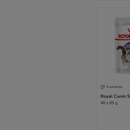
4 varianter
Royal Canin St
48 x 85 g