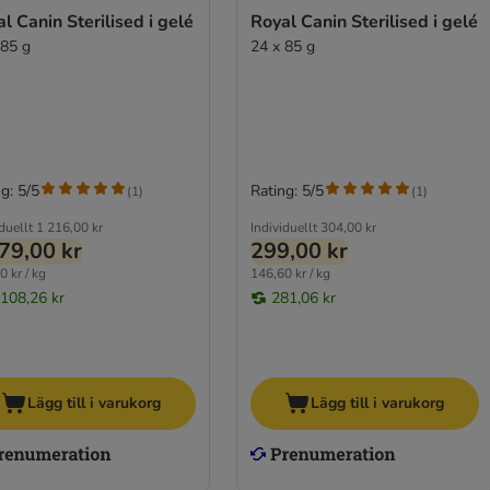
l Canin Sterilised i gelé
Royal Canin Sterilised i gelé
 85 g
24 x 85 g
g: 5/5
Rating: 5/5
(
1
)
(
1
)
duellt
1 216,00 kr
Individuellt
304,00 kr
79,00 kr
299,00 kr
0 kr / kg
146,60 kr / kg
 108,26 kr
281,06 kr
Lägg till i varukorg
Lägg till i varukorg