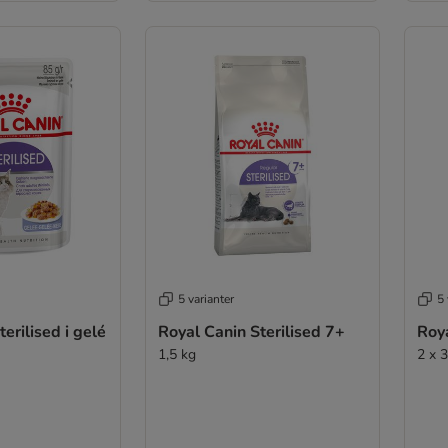
5 varianter
5 
erilised i gelé
Royal Canin Sterilised 7+
Roya
1,5 kg
2 x 3