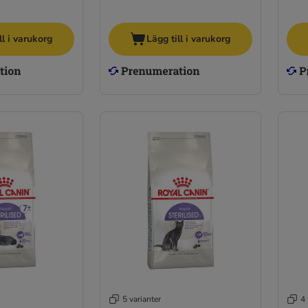
ll i varukorg
Lägg till i varukorg
5 varianter
4 