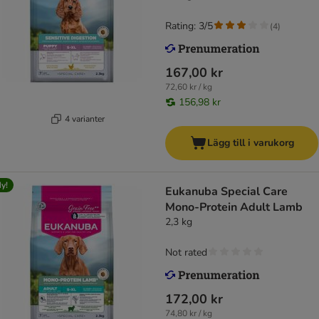
Rating: 3/5
(
4
)
167,00 kr
72,60 kr / kg
156,98 kr
4 varianter
Lägg till i varukorg
y!
Eukanuba Special Care
Mono-Protein Adult Lamb
2,3 kg
Not rated
172,00 kr
74,80 kr / kg