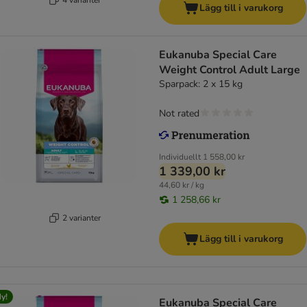
Lägg till i varukorg
Eukanuba Special Care
Weight Control Adult Large
Sparpack: 2 x 15 kg
Not rated
Individuellt
1 558,00 kr
1 339,00 kr
44,60 kr / kg
1 258,66 kr
2 varianter
Lägg till i varukorg
y!
Eukanuba Special Care