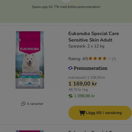
Spara upp till 7% med bitiba prenumeration
Eukanuba Special Care
Sensitive Skin Adult
Sparpack: 2 x 12 kg
Rating: 4/5
(
7
)
Individuellt
1 338,00 kr
1 169,00 kr
48,70 kr / kg
1 098,86 kr
4 varianter
Lägg till i varukorg