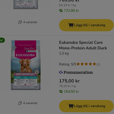
769,00 kr
64,10 kr / kg
722,86 kr
4 varianter
Lägg till i varukorg
y!
Eukanuba Special Care
Mono-Protein Adult Duck
2,3 kg
Rating: 5/5
(
1
)
175,00 kr
76,10 kr / kg
164,50 kr
4 varianter
Lägg till i varukorg