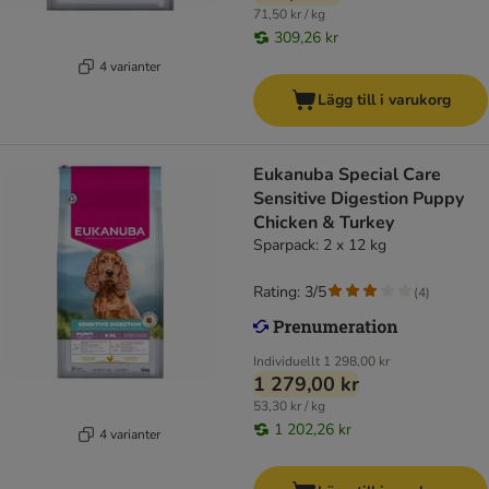
71,50 kr / kg
309,26 kr
4 varianter
Lägg till i varukorg
Eukanuba Special Care
Sensitive Digestion Puppy
Chicken & Turkey
Sparpack: 2 x 12 kg
Rating: 3/5
(
4
)
Individuellt
1 298,00 kr
1 279,00 kr
53,30 kr / kg
1 202,26 kr
4 varianter