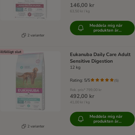
146,00 kr
63,50 kr / kg
Meddela mig när
produkten är
tillgänglig
2 varianter
illfälligt slut
Eukanuba Daily Care Adult
Sensitive Digestion
12 kg
Rating: 5/5
(
5
)
Rek. pris*
799,00 kr
492,00 kr
41,00 kr / kg
Meddela mig när
produkten är
tillgänglig
2 varianter