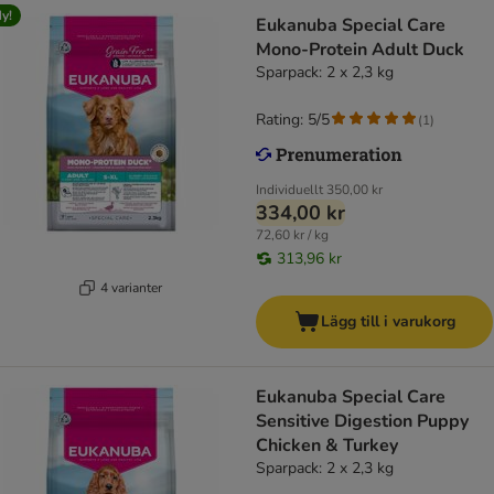
y!
Eukanuba Special Care
Mono-Protein Adult Duck
Sparpack: 2 x 2,3 kg
Rating: 5/5
(
1
)
Individuellt
350,00 kr
334,00 kr
72,60 kr / kg
313,96 kr
4 varianter
Lägg till i varukorg
Eukanuba Special Care
Sensitive Digestion Puppy
Chicken & Turkey
Sparpack: 2 x 2,3 kg