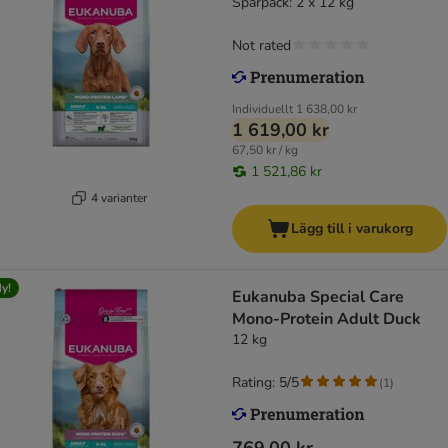
Sparpack: 2 x 12 kg
Not rated
Individuellt
1 638,00 kr
1 619,00 kr
67,50 kr / kg
1 521,86 kr
4 varianter
Lägg till i varukorg
y!
Eukanuba Special Care
Mono-Protein Adult Duck
12 kg
Rating: 5/5
(
1
)