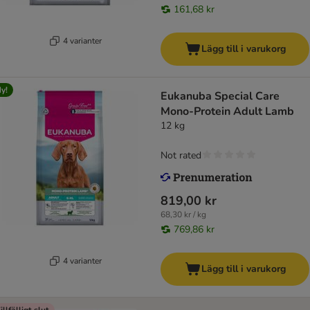
161,68 kr
4 varianter
Lägg till i varukorg
y!
Eukanuba Special Care
Mono-Protein Adult Lamb
12 kg
Not rated
819,00 kr
68,30 kr / kg
769,86 kr
4 varianter
Lägg till i varukorg
illfälligt slut