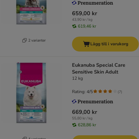
659,00 kr
43,90 kr / kg
619,46 kr
2 varianter
Lägg till i varukorg
Eukanuba Special Care
Sensitive Skin Adult
12 kg
Rating: 4/5
(
7
)
669,00 kr
55,80 kr / kg
628,86 kr
4 varianter