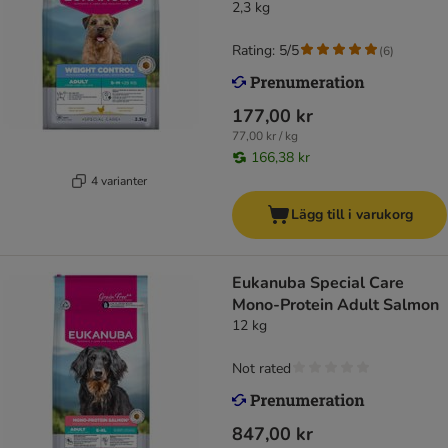
2,3 kg
Rating: 5/5
(
6
)
177,00 kr
77,00 kr / kg
166,38 kr
4 varianter
Lägg till i varukorg
Eukanuba Special Care
Mono-Protein Adult Salmon
12 kg
Not rated
847,00 kr