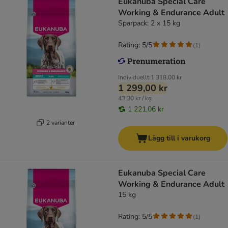
Eukanuba Special Care
Working & Endurance Adult
Sparpack: 2 x 15 kg
Rating: 5/5
(
1
)
Individuellt
1 318,00 kr
1 299,00 kr
43,30 kr / kg
1 221,06 kr
2 varianter
Lägg till i varukorg
Eukanuba Special Care
Working & Endurance Adult
15 kg
Rating: 5/5
(
1
)