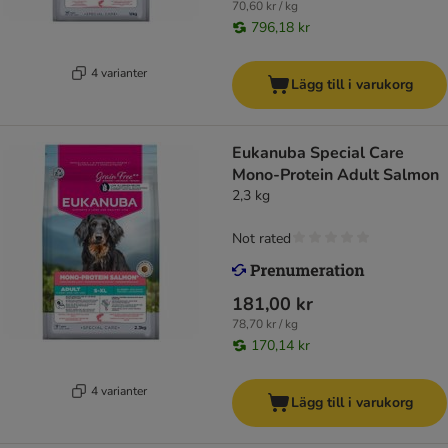
70,60 kr / kg
796,18 kr
4 varianter
Lägg till i varukorg
Eukanuba Special Care
Mono-Protein Adult Salmon
2,3 kg
Not rated
181,00 kr
78,70 kr / kg
170,14 kr
4 varianter
Lägg till i varukorg