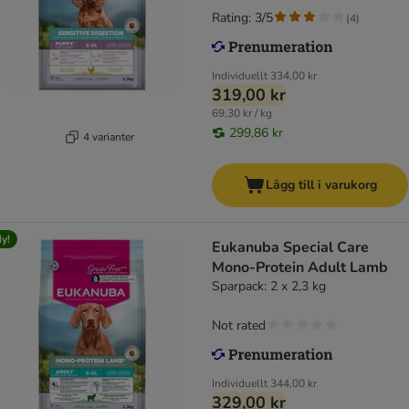
Rating: 3/5
(
4
)
Individuellt
334,00 kr
319,00 kr
69,30 kr / kg
299,86 kr
4 varianter
Lägg till i varukorg
y!
Eukanuba Special Care
Mono-Protein Adult Lamb
Sparpack: 2 x 2,3 kg
Not rated
Individuellt
344,00 kr
329,00 kr