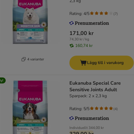
2,3 kg
Rating: 4/5
(
7
)
171,00 kr
74,30 kr / kg
160,74 kr
4 varianter
Lägg till i varukorg
y!
Eukanuba Special Care
Sensitive Joints Adult
Sparpack: 2 x 2,3 kg
Rating: 5/5
(
4
)
Individuellt
344,00 kr