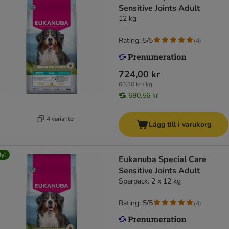
Sensitive Joints Adult
12 kg
Rating: 5/5
(
4
)
724,00 kr
60,30 kr / kg
680,56 kr
4 varianter
Lägg till i varukorg
y!
Eukanuba Special Care
Sensitive Joints Adult
Sparpack: 2 x 12 kg
Rating: 5/5
(
4
)