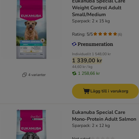
Eukanuba Special Care
Weight Control Adult
Small/Medium
Sparpack: 2 x 15 kg
Rating: 5/5
(
6
)
Individuellt
1 548,00 kr
1 339,00 kr
44,60 kr / kg
1 258,66 kr
4 varianter
Lägg till i varukorg
Eukanuba Special Care
Mono-Protein Adult Salmon
Sparpack: 2 x 12 kg
Not rated