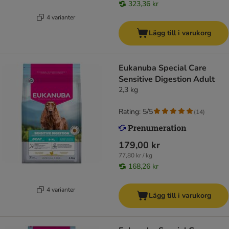
323,36 kr
4 varianter
Lägg till i varukorg
Eukanuba Special Care
Sensitive Digestion Adult
2,3 kg
Rating: 5/5
(
14
)
179,00 kr
77,80 kr / kg
168,26 kr
4 varianter
Lägg till i varukorg