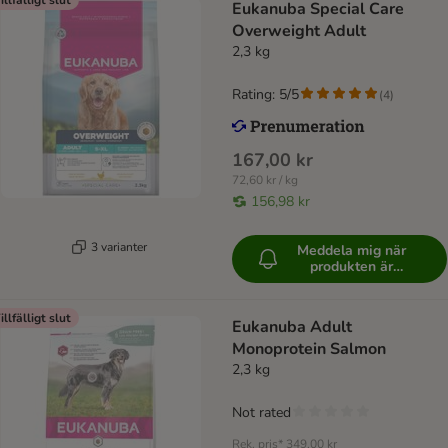
Eukanuba Special Care
Overweight Adult
2,3 kg
Rating: 5/5
(
4
)
167,00 kr
72,60 kr / kg
156,98 kr
3 varianter
Meddela mig när
produkten är
tillgänglig
illfälligt slut
Eukanuba Adult
Monoprotein Salmon
2,3 kg
Not rated
Rek. pris*
349,00 kr