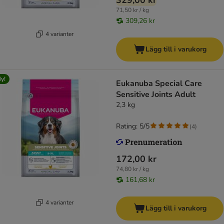
329,00 kr
71,50 kr / kg
309,26 kr
4 varianter
Lägg till i varukorg
y!
Eukanuba Special Care
Sensitive Joints Adult
2,3 kg
Rating: 5/5
(
4
)
172,00 kr
74,80 kr / kg
161,68 kr
4 varianter
Lägg till i varukorg