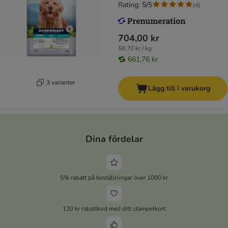
Rating: 5/5
(
4
)
704,00 kr
58,70 kr / kg
661,76 kr
3 varianter
Lägg till i varukorg
Dina fördelar
5% rabatt på beställningar över 1000 kr
120 kr rabattkod med ditt stämpelkort