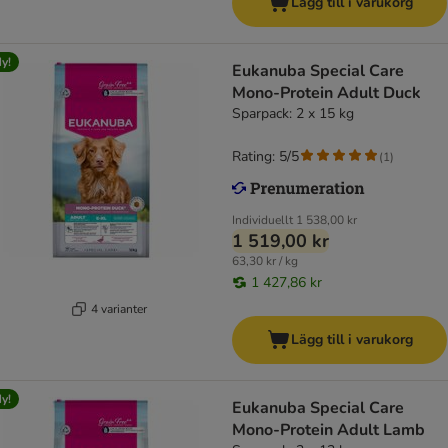
Lägg till i varukorg
y!
Eukanuba Special Care
Mono-Protein Adult Duck
Sparpack: 2 x 15 kg
Rating: 5/5
(
1
)
Individuellt
1 538,00 kr
1 519,00 kr
63,30 kr / kg
1 427,86 kr
4 varianter
Lägg till i varukorg
y!
Eukanuba Special Care
Mono-Protein Adult Lamb