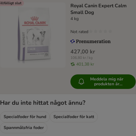
illfälligt slut
Royal Canin Expert Calm
Small Dog
4 kg
Not rated
427,00 kr
106,80 kr / kg
401,38 kr
Meddela mig när
produkten är
tillgänglig
Har du inte hittat något ännu?
Specialfoder för hund
Specialfoder för katt
Spannmålsfria foder