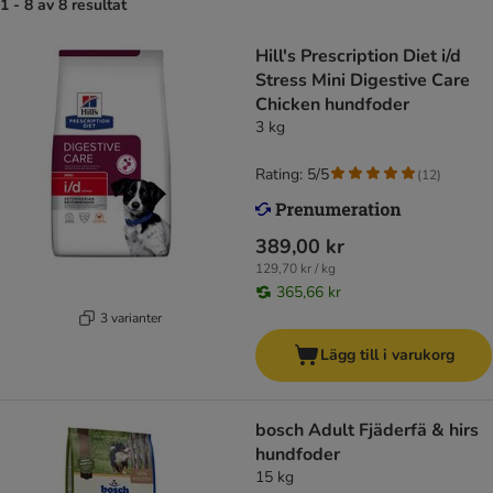
1 - 8 av 8 resultat
Hill's Prescription Diet i/d
Stress Mini Digestive Care
Chicken hundfoder
3 kg
Rating: 5/5
(
12
)
389,00 kr
129,70 kr / kg
365,66 kr
3 varianter
Lägg till i varukorg
bosch Adult Fjäderfä & hirs
hundfoder
15 kg