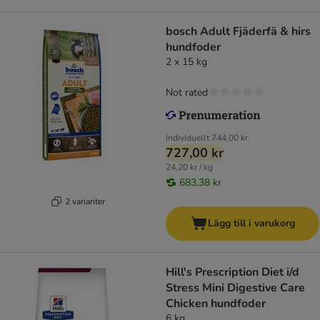
bosch Adult Fjäderfä & hirs
hundfoder
2 x 15 kg
Not rated
Individuellt
744,00 kr
727,00 kr
24,20 kr / kg
683,38 kr
2 varianter
Lägg till i varukorg
Hill's Prescription Diet i/d
Stress Mini Digestive Care
Chicken hundfoder
6 kg