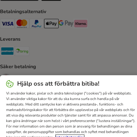
Betalningsalternativ
VISA Payment Method
Mastercard Payment Method
Paypal Payment Method
Apple Pay Payment Method
Google Pay Payment Method
Klarna Payment Method
Leverans
Postnord Shipping Method
Bring Shipping Method
Säker betalning
Security
Hjälp oss att förbättra bitiba!
Vi använder kakor, pixlar och andra teknologier ("cookies") på vår webbplats.
Vi använder viktiga kakor för att du ska kunna surfa och handla på vår
webbplats. Med ditt samtycke kan vi aktivera prestanda-, funktions- och
Hjälp
Kontakt
Villkor
Om företaget
DSA
marknadsföringskakor för att förbättra din upplevelse på vår webbplats och för
Sekretesspolicy & Dataskydd
Fraktkostnad & leveranstid
att visa dig relevanta produkter och tjänster samt för att anpassa annonser. Du
kan göra ändringar när som helst i vårt preferenscenter ("Justera inställningar").
Betalningssätt
Ångerblankett
Tillgänglighetspolicy
För mer information om den person som är ansvarig för behandlingen av dina
uppgifter, de personuppgifter som behandlas och syftet med behandlingen
bitiba GmbH
2026