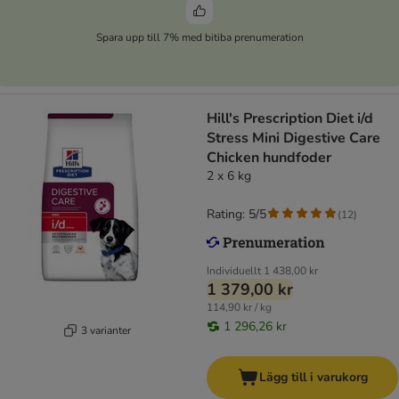
Spara upp till 7% med bitiba prenumeration
Hill's Prescription Diet i/d
Stress Mini Digestive Care
Chicken hundfoder
2 x 6 kg
Rating: 5/5
(
12
)
Individuellt
1 438,00 kr
1 379,00 kr
114,90 kr / kg
1 296,26 kr
3 varianter
Lägg till i varukorg