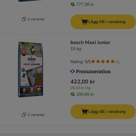
777,38 kr
2 varianter
Lägg till i varukorg
bosch Maxi Junior
15 kg
Rating: 5/5
(
1
)
422,00 kr
28,10 kr / kg
396,68 kr
Lägg till i varukorg
2 varianter