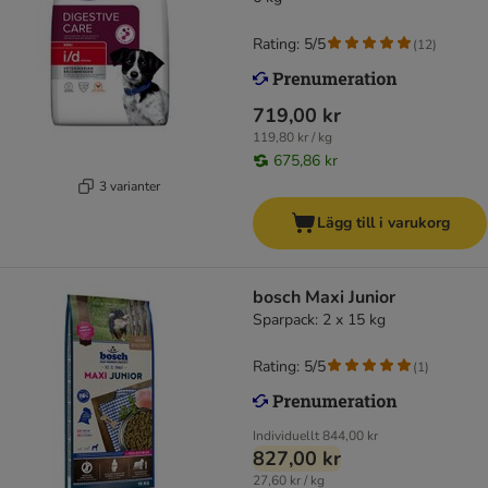
Rating: 5/5
(
12
)
719,00 kr
119,80 kr / kg
675,86 kr
3 varianter
Lägg till i varukorg
bosch Maxi Junior
Sparpack: 2 x 15 kg
Rating: 5/5
(
1
)
Individuellt
844,00 kr
827,00 kr
27,60 kr / kg