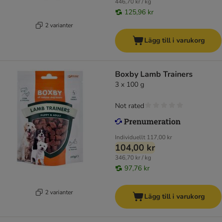
446,70 kr / kg
125,96 kr
2 varianter
Lägg till i varukorg
Boxby Lamb Trainers
3 x 100 g
Not rated
Individuellt
117,00 kr
104,00 kr
346,70 kr / kg
97,76 kr
2 varianter
Lägg till i varukorg