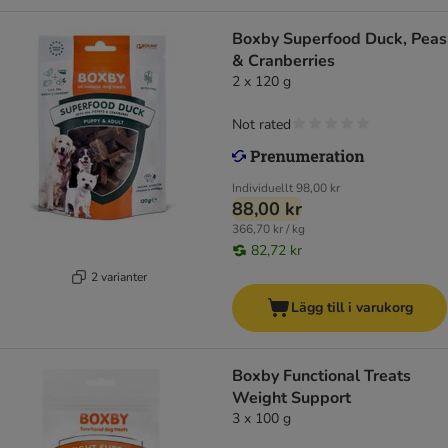
Boxby Superfood Duck, Peas
& Cranberries
2 x 120 g
Not rated
Individuellt
98,00 kr
88,00 kr
366,70 kr / kg
82,72 kr
2 varianter
Lägg till i varukorg
Boxby Functional Treats
Weight Support
3 x 100 g