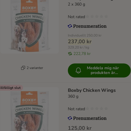
2 x 360 g
Not rated
Individuellt
250,00 kr
237,00 kr
329,20 kr / kg
222,78 kr
Meddela mig när
2 varianter
produkten är
tillgänglig
illfälligt slut
Boxby Chicken Wings
360 g
Not rated
125,00 kr