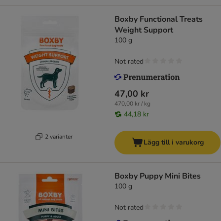
Boxby Functional Treats
Weight Support
100 g
Not rated
47,00 kr
470,00 kr / kg
44,18 kr
2 varianter
Lägg till i varukorg
Boxby Puppy Mini Bites
100 g
Not rated