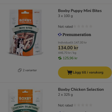
Boxby Puppy Mini Bites
3 x 100 g
Not rated
Individuellt
147,00 kr
134,00 kr
446,70 kr / kg
125,96 kr
2 varianter
Lägg till i varukorg
Boxby Chicken Selection
2 x 325 g
Not rated