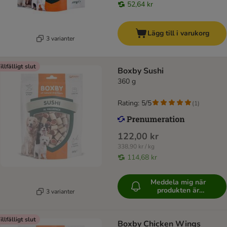
52,64 kr
Lägg till i varukorg
3 varianter
illfälligt slut
Boxby Sushi
360 g
Rating: 5/5
(
1
)
122,00 kr
338,90 kr / kg
114,68 kr
Meddela mig när
produkten är
3 varianter
tillgänglig
illfälligt slut
Boxby Chicken Wings