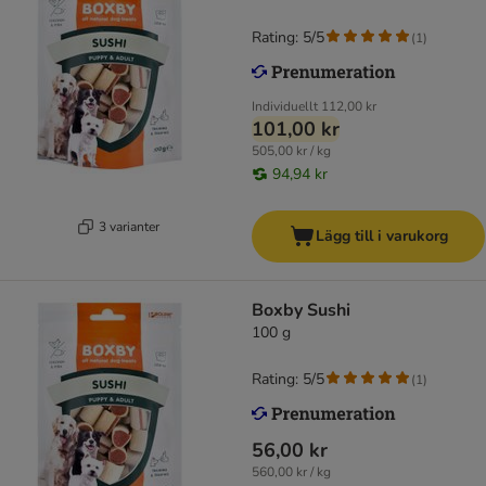
Rating: 5/5
(
1
)
Individuellt
112,00 kr
101,00 kr
505,00 kr / kg
94,94 kr
3 varianter
Lägg till i varukorg
Boxby Sushi
100 g
Rating: 5/5
(
1
)
56,00 kr
560,00 kr / kg