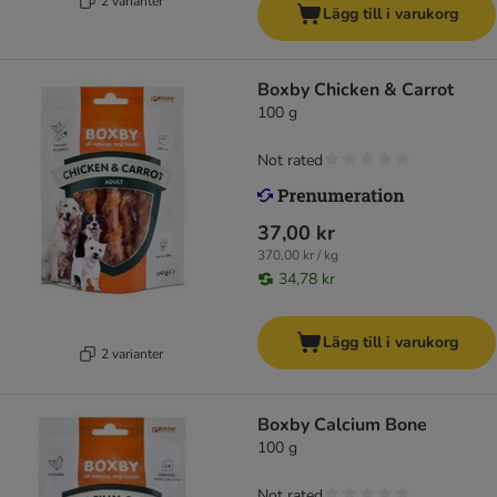
2 varianter
Lägg till i varukorg
Boxby Chicken & Carrot
100 g
Not rated
37,00 kr
370,00 kr / kg
34,78 kr
Lägg till i varukorg
2 varianter
Boxby Calcium Bone
100 g
Not rated