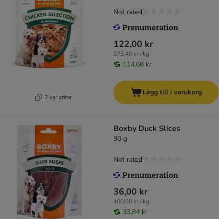
Not rated
122,00 kr
375,40 kr / kg
114,68 kr
Lägg till i varukorg
2 varianter
Boxby Duck Slices
90 g
Not rated
36,00 kr
400,00 kr / kg
33,84 kr