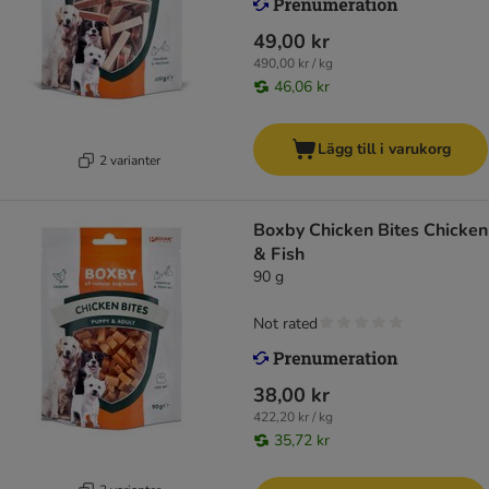
49,00 kr
490,00 kr / kg
46,06 kr
Lägg till i varukorg
2 varianter
Boxby Chicken Bites Chicken
& Fish
90 g
Not rated
38,00 kr
422,20 kr / kg
35,72 kr