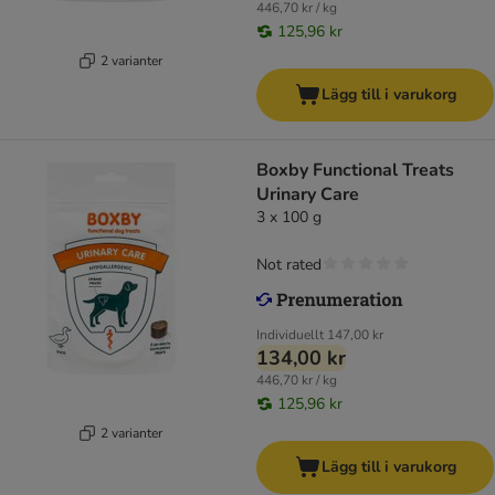
446,70 kr / kg
125,96 kr
2 varianter
Lägg till i varukorg
Boxby Functional Treats
Urinary Care
3 x 100 g
Not rated
Individuellt
147,00 kr
134,00 kr
446,70 kr / kg
125,96 kr
2 varianter
Lägg till i varukorg