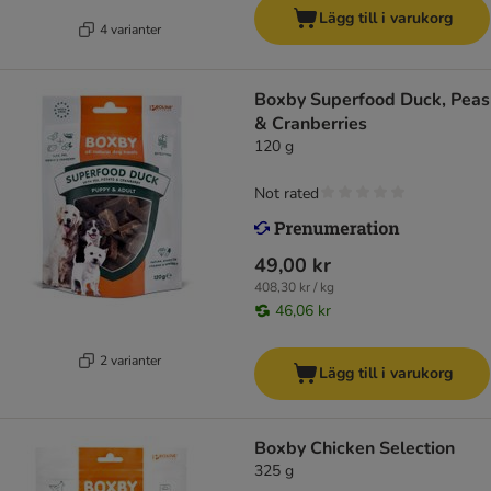
Lägg till i varukorg
4 varianter
Boxby Superfood Duck, Peas
& Cranberries
120 g
Not rated
49,00 kr
408,30 kr / kg
46,06 kr
2 varianter
Lägg till i varukorg
Boxby Chicken Selection
325 g