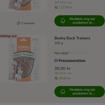
347,20 kr / kg
117,50 kr
Meddela mig när
produkten är
2 varianter
tillgänglig
illfälligt slut
Boxby Duck Trainers
100 g
Not rated
39,00 kr
390,00 kr / kg
36,66 kr
Meddela mig när
produkten är
tillgänglig