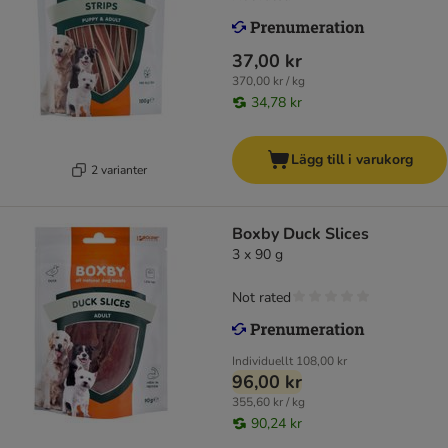
37,00 kr
370,00 kr / kg
34,78 kr
Lägg till i varukorg
2 varianter
Boxby Duck Slices
3 x 90 g
Not rated
Individuellt
108,00 kr
96,00 kr
355,60 kr / kg
90,24 kr