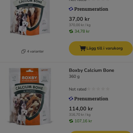
37,00 kr
370,00 kr / kg
34,78 kr
Lägg till i varukorg
4 varianter
Boxby Calcium Bone
360 g
Not rated
114,00 kr
316,70 kr / kg
107,16 kr