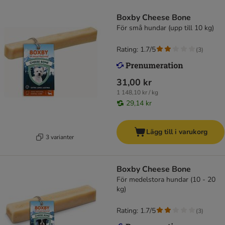
Boxby Cheese Bone
För små hundar (upp till 10 kg)
Rating: 1.7/5
(
3
)
31,00 kr
1 148,10 kr / kg
29,14 kr
Lägg till i varukorg
3 varianter
Boxby Cheese Bone
För medelstora hundar (10 - 20
kg)
Rating: 1.7/5
(
3
)