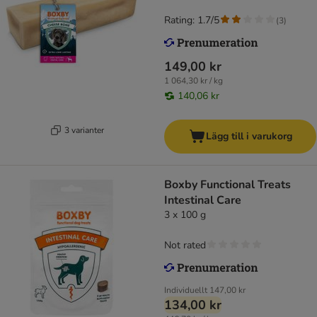
Rating: 1.7/5
(
3
)
149,00 kr
1 064,30 kr / kg
140,06 kr
3 varianter
Lägg till i varukorg
Boxby Functional Treats
Intestinal Care
3 x 100 g
Not rated
Individuellt
147,00 kr
134,00 kr