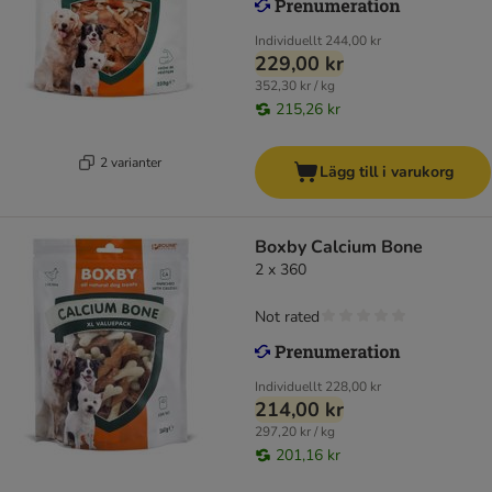
Individuellt
244,00 kr
229,00 kr
352,30 kr / kg
215,26 kr
2 varianter
Lägg till i varukorg
Boxby Calcium Bone
2 x 360
Not rated
Individuellt
228,00 kr
214,00 kr
297,20 kr / kg
201,16 kr