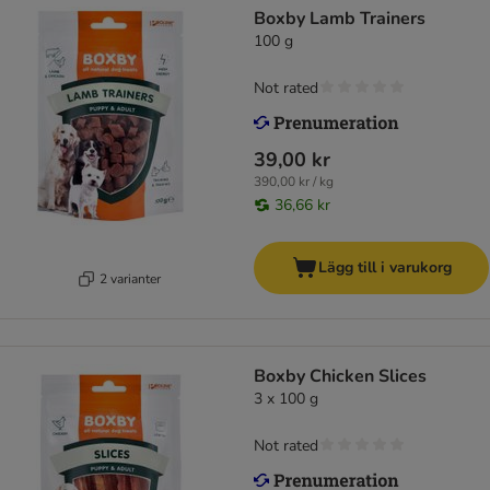
Boxby Lamb Trainers
100 g
Not rated
39,00 kr
390,00 kr / kg
36,66 kr
Lägg till i varukorg
2 varianter
Boxby Chicken Slices
3 x 100 g
Not rated