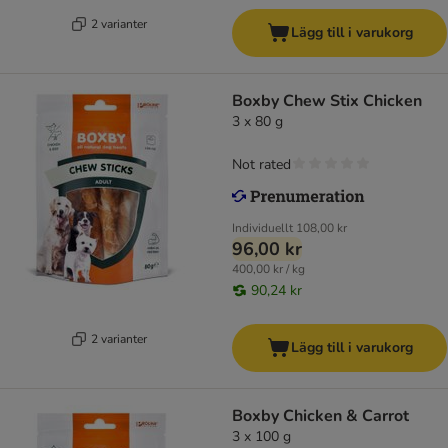
2 varianter
Lägg till i varukorg
Boxby Chew Stix Chicken
3 x 80 g
Not rated
Individuellt
108,00 kr
96,00 kr
400,00 kr / kg
90,24 kr
2 varianter
Lägg till i varukorg
Boxby Chicken & Carrot
3 x 100 g