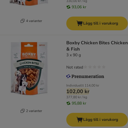
330,00 kr / kg
93,06 kr
4 varianter
Lägg till i varukorg
Boxby Chicken Bites Chicken
& Fish
3 x 90 g
Not rated
Individuellt
114,00 kr
102,00 kr
377,80 kr / kg
95,88 kr
2 varianter
Lägg till i varukorg