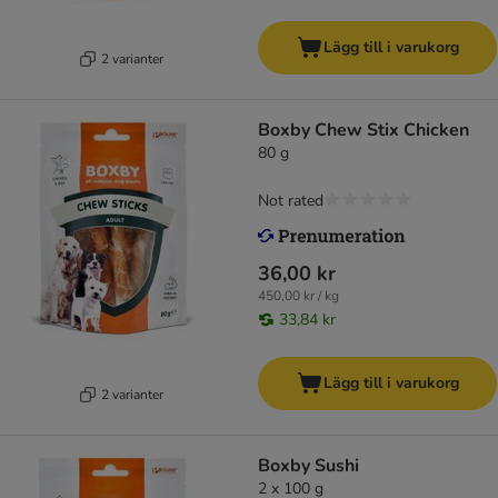
Lägg till i varukorg
2 varianter
Boxby Chew Stix Chicken
80 g
Not rated
36,00 kr
450,00 kr / kg
33,84 kr
Lägg till i varukorg
2 varianter
Boxby Sushi
2 x 100 g