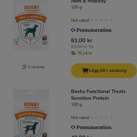
Joint & Mobility
100 g
Not rated
81,00 kr
810,00 kr / kg
76,14 kr
2 varianter
Lägg till i varukorg
Boxby Functional Treats
Sensitive Protein
100 g
Not rated