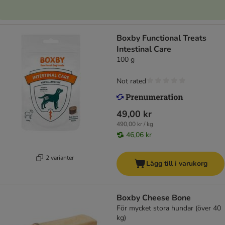
Boxby Functional Treats
Intestinal Care
100 g
Not rated
49,00 kr
490,00 kr / kg
46,06 kr
2 varianter
Lägg till i varukorg
Boxby Cheese Bone
För mycket stora hundar (över 40
kg)