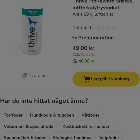
Thrive ProReward Snacks,
lufttorkat/frystorkat
Anka 60 g, lufttorkat
Not rated
49,00 kr
816,70 kr / kg
46,06 kr
4 varianter
Lägg till i varukorg
Har du inte hittat något ännu?
Torrfoder
Hundgodis & tuggben
Våtfoder
Veterinär- & specialfoder
Kosttillskott för hundar
Spannmålsfritt foder
Ekologisk hundmat
Valpfoder