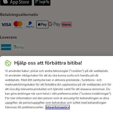
Betalningsalternativ
VISA Payment Method
Mastercard Payment Method
Paypal Payment Method
Apple Pay Payment Method
Google Pay Payment Method
Klarna Payment Method
Leverans
Postnord Shipping Method
Bring Shipping Method
Säker betalning
Hjälp oss att förbättra bitiba!
Security
Vi använder kakor, pixlar och andra teknologier ("cookies") på vår webbplats.
Vi använder viktiga kakor för att du ska kunna surfa och handla på vår
webbplats. Med ditt samtycke kan vi aktivera prestanda-, funktions- och
marknadsföringskakor för att förbättra din upplevelse på vår webbplats och för
att visa dig relevanta produkter och tjänster samt för att anpassa annonser. Du
Hjälp
Kontakt
Villkor
Om företaget
DSA
kan göra ändringar när som helst i vårt preferenscenter ("Justera inställningar").
För mer information om den person som är ansvarig för behandlingen av dina
Sekretesspolicy & Dataskydd
Fraktkostnad & leveranstid
uppgifter, de personuppgifter som behandlas och syftet med behandlingen
Betalningssätt
Ångerblankett
Tillgänglighetspolicy
hänvisas till preferenscenter.
integritetspolicy