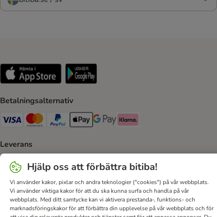
Betalningsalternativ
VISA Payment Method
Mastercard Payment Method
Paypal Payment Method
Apple Pay Payment Method
Google Pay Payment Method
Klarna Payment Method
Leverans
Postnord Shipping Method
Bring Shipping Method
Hjälp oss att förbättra bitiba!
Vi använder kakor, pixlar och andra teknologier ("cookies") på vår webbplats.
Säker betalning
Vi använder viktiga kakor för att du ska kunna surfa och handla på vår
webbplats. Med ditt samtycke kan vi aktivera prestanda-, funktions- och
Security
marknadsföringskakor för att förbättra din upplevelse på vår webbplats och för