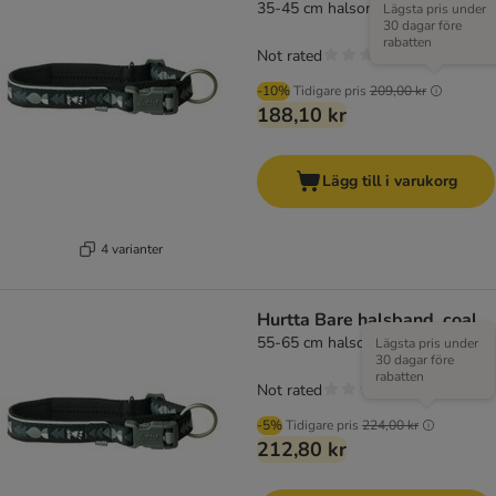
35-45 cm halsomfång
Lägsta pris under
30 dagar före
rabatten
Not rated
-10%
Tidigare pris
209,00 kr
188,10 kr
Lägg till i varukorg
4 varianter
Hurtta Bare halsband, coal
55-65 cm halsomfång
Lägsta pris under
30 dagar före
rabatten
Not rated
-5%
Tidigare pris
224,00 kr
212,80 kr