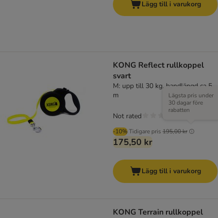
Lägg till i varukorg
KONG Reflect rullkoppel
svart
M: upp till 30 kg, bandlängd ca 5
m
Lägsta pris under
30 dagar före
rabatten
Not rated
-10%
Tidigare pris
195,00 kr
175,50 kr
Lägg till i varukorg
KONG Terrain rullkoppel