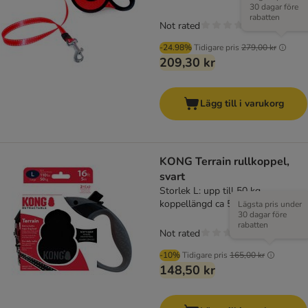
30 dagar före
rabatten
Not rated
-24.98%
Tidigare pris
279,00 kr
209,30 kr
Lägg till i varukorg
KONG Terrain rullkoppel,
svart
Storlek L: upp till 50 kg,
koppellängd ca 5 m
Lägsta pris under
30 dagar före
rabatten
Not rated
-10%
Tidigare pris
165,00 kr
148,50 kr