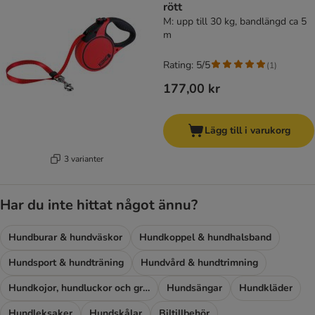
rött
M: upp till 30 kg, bandlängd ca 5
m
Rating: 5/5
(
1
)
177,00 kr
Lägg till i varukorg
3 varianter
Har du inte hittat något ännu?
Hundburar & hundväskor
Hundkoppel & hundhalsband
Hundsport & hundträning
Hundvård & hundtrimning
Hundkojor, hundluckor och grindar
Hundsängar
Hundkläder
Hundleksaker
Hundskålar
Biltillbehör