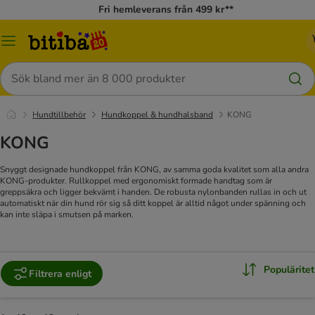
Fri hemleverans från 499 kr**
Meny
Sök
Hundtillbehör
Hundkoppel & hundhalsband
KONG
KONG
Snyggt designade hundkoppel från KONG, av samma goda kvalitet som alla andra
KONG-produkter. Rullkoppel med ergonomiskt formade handtag som är
greppsäkra och ligger bekvämt i handen. De robusta nylonbanden rullas in och ut
automatiskt när din hund rör sig så ditt koppel är alltid något under spänning och
kan inte släpa i smutsen på marken.
Populäritet
Filtrera enligt