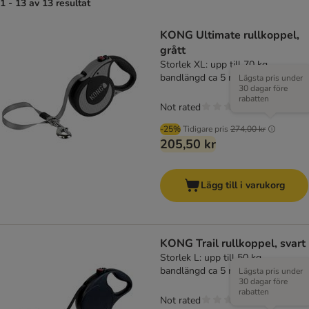
1 - 13 av 13 resultat
KONG Ultimate rullkoppel,
grått
Storlek XL: upp till 70 kg,
bandlängd ca 5 m
Lägsta pris under
30 dagar före
rabatten
Not rated
-25%
Tidigare pris
274,00 kr
205,50 kr
Lägg till i varukorg
KONG Trail rullkoppel, svart
Storlek L: upp till 50 kg,
bandlängd ca 5 m
Lägsta pris under
30 dagar före
rabatten
Not rated