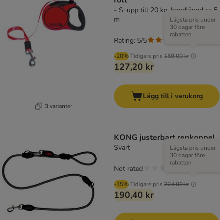
rött
- S: upp till 20 kg, bandlängd ca 5
m
Lägsta pris under
30 dagar före
rabatten
Rating: 5/5
(
1
)
-20%
Tidigare pris
159,00 kr
127,20 kr
Lägg till i varukorg
3 varianter
KONG justerbart repkoppel
Svart
Lägsta pris under
30 dagar före
rabatten
Not rated
-15%
Tidigare pris
224,00 kr
190,40 kr