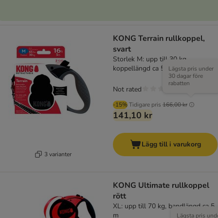
KONG Terrain rullkoppel,
svart
Storlek M: upp till 30 kg,
koppellängd ca 5 m
Lägsta pris under
30 dagar före
rabatten
Not rated
-15%
Tidigare pris
166,00 kr
141,10 kr
Lägg till i varukorg
3 varianter
KONG Ultimate rullkoppel
rött
XL: upp till 70 kg, bandlängd ca 5
m
Lägsta pris und