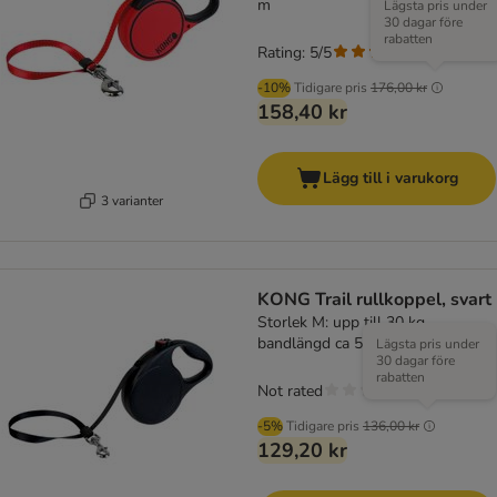
m
Lägsta pris under
30 dagar före
rabatten
Rating: 5/5
(
1
)
-10%
Tidigare pris
176,00 kr
158,40 kr
Lägg till i varukorg
3 varianter
KONG Trail rullkoppel, svart
Storlek M: upp till 30 kg,
bandlängd ca 5 m
Lägsta pris under
30 dagar före
rabatten
Not rated
-5%
Tidigare pris
136,00 kr
129,20 kr