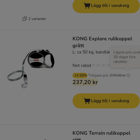
Lägg till i varukorg
2 varianter
KONG Explore rullkoppel
grått
L: ca 50 kg, bandlängd ca 7,5 m
Lägsta pris und
30 dagar före
rabatten
Not rated
-14.98%
Tidigare pris
279,00 kr
237,20 kr
Lägg till i varukorg
KONG Terrain rullkoppel