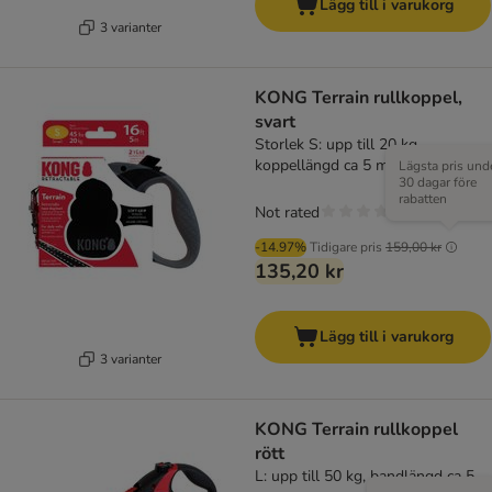
Lägg till i varukorg
3 varianter
KONG Terrain rullkoppel,
svart
Storlek S: upp till 20 kg,
koppellängd ca 5 m
Lägsta pris und
30 dagar före
rabatten
Not rated
-14.97%
Tidigare pris
159,00 kr
135,20 kr
Lägg till i varukorg
3 varianter
KONG Terrain rullkoppel
rött
L: upp till 50 kg, bandlängd ca 5