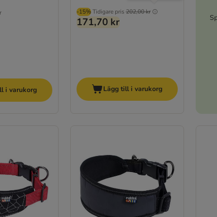
-15%
Tidigare pris
202,00 kr
r
Sp
171,70 kr
Lägg till i varukorg
ll i varukorg