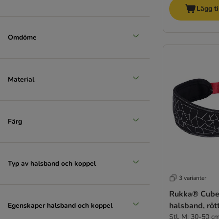
Lägg ti
Omdöme
Material
Färg
Typ av halsband och koppel
3 varianter
Rukka® Cube
halsband, röt
Egenskaper halsband och koppel
Stl. M: 30-50 c