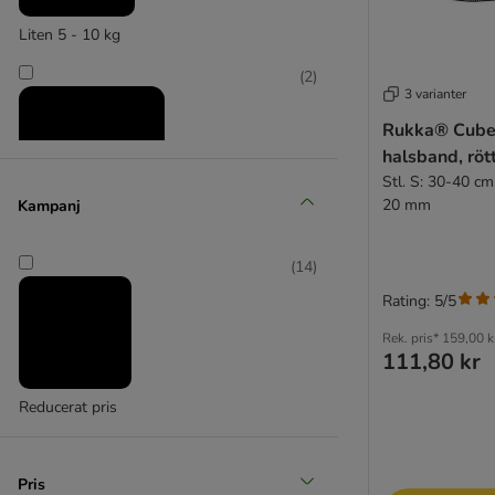
Liten 5 - 10 kg
(
2
)
3 varianter
Rukka® Cube
halsband, röt
Stl. S: 30-40 c
20 mm
Kampanj
Medium 11 - 25 kg
(
14
)
(
3
)
Rating: 5/5
Rek. pris*
159,00 k
111,80 kr
Reducerat pris
Stor 26 - 44 kg
Pris