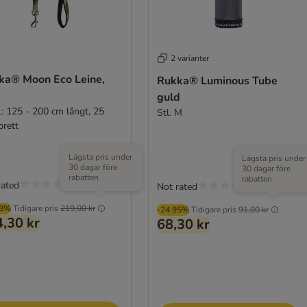
2 varianter
ka® Moon Eco Leine,
Rukka® Luminous Tube
guld
L: 125 - 200 cm långt, 25
Stl. M
rett
Lägsta pris under
Lägsta pris under
30 dagar före
30 dagar före
rabatten
rabatten
rated
Not rated
98%
Tidigare pris
219,00 kr
-24.95%
Tidigare pris
91,00 kr
,30 kr
68,30 kr