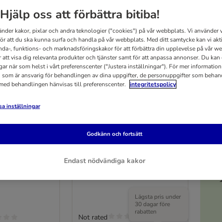
Hjälp oss att förbättra bitiba!
änder kakor, pixlar och andra teknologier ("cookies") på vår webbplats. Vi använder v
för att du ska kunna surfa och handla på vår webbplats. Med ditt samtycke kan vi akt
nda-, funktions- och marknadsföringskakor för att förbättra din upplevelse på vår w
r att visa dig relevanta produkter och tjänster samt för att anpassa annonser. Du kan
gar när som helst i vårt preferenscenter ("Justera inställningar"). För mer informatio
 som är ansvarig för behandlingen av dina uppgifter, de personuppgifter som behan
 med behandlingen hänvisas till preferenscenter.
integritetspolicy
a inställningar
5
Godkänn och fortsätt
Rukka® Bliss Eco halsband,
 Neon koppel,
grått
Endast nödvändiga kakor
Stl. L: 55 - 65 cm halsomfång, 30
långt, 20 mm
mm brett
Lägsta pris under
30 dagar före
rabatten
Not rated