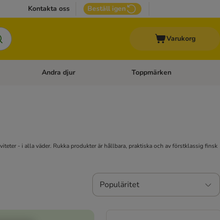
Kontakta oss
Beställ igen
Varukorg
Andra djur
Toppmärken
attillbehör
Open category menu: Veterinärfoder
Open category menu: Andra dj
eter - i alla väder. Rukka produkter är hållbara, praktiska och av förstklassig finsk
Populäritet