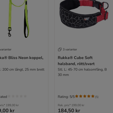
varianter
3 varianter
ka® Bliss Neon koppel,
Rukka® Cube Soft
halsband, rött/svart
 L: 200 cm långt, 25 mm brett
Stl. L: 45-70 cm halsomfång, B
30 mm
rated
Rating: 5/5
(
5
)
ris*
199,00 kr
Rek. pris*
199,00 kr
,00 kr
184,50 kr