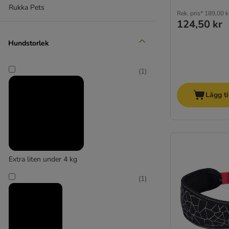
Rukka Pets
KONG
Rek. pris*
189,00 k
124,50 kr
Max & Molly
Nomad Tales
Hundstorlek
Ruffwear
Rukka®
(
1
)
TIAKI
Trixie
Lägg ti
Max & Molly
Extra liten under 4 kg
(
1
)