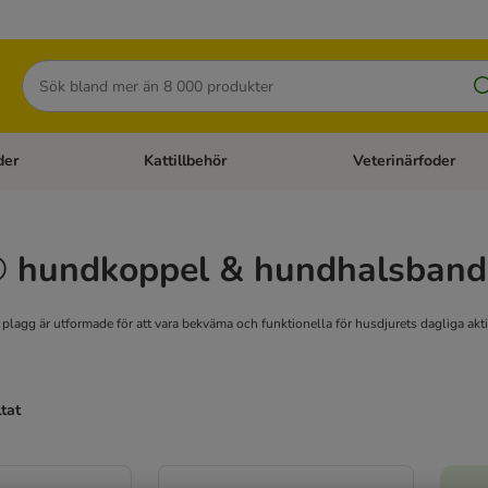
Sök
der
Kattillbehör
Veterinärfoder
egory menu: Hundtillbehör
Open category menu: Kattfoder
Open category menu: K
 hundkoppel & hundhalsband
lagg är utformade för att vara bekväma och funktionella för husdjurets dagliga aktivit
ltat