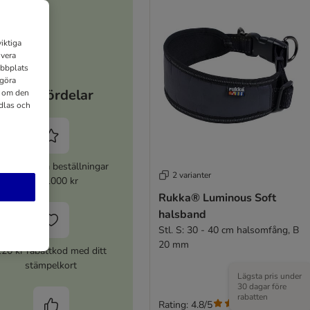
iktiga
ivera
ebbplats
 göra
Dina fördelar
n om den
dlas och
% rabatt på beställningar
2 varianter
över 1000 kr
Rukka® Luminous Soft
halsband
Stl. S: 30 - 40 cm halsomfång, B
20 mm
120 kr rabattkod med ditt
stämpelkort
Lägsta pris under
30 dagar före
rabatten
Rating: 4.8/5
(
4
)