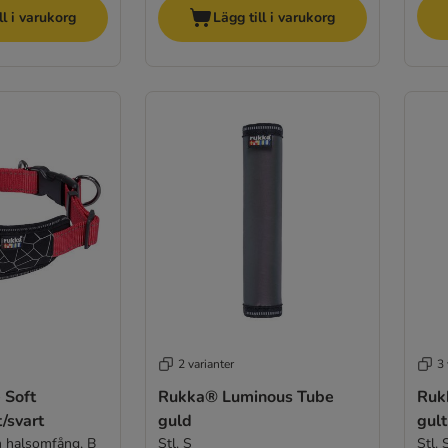
ll i varukorg
Lägg till i varukorg
2 varianter
3 
 Soft
Rukka® Luminous Tube
Ruk
t/svart
guld
gult
m halsomfång, B
Stl. S
Stl.