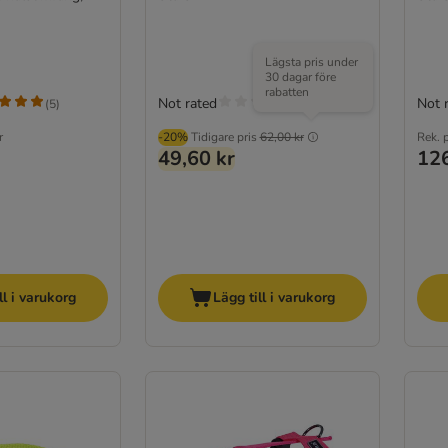
Lägsta pris under
30 dagar före
rabatten
Not rated
Not 
(
5
)
r
-20%
Tidigare pris
62,00 kr
Rek. p
49,60 kr
126
ll i varukorg
Lägg till i varukorg