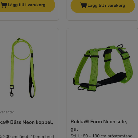
Lägg till i varukorg
Lägg till i varukorg
varianter
Rukka® Form Neon sele,
ka® Bliss Neon koppel,
gul
Stl. L: 80 - 130 cm bröstomfång,
 S: 200 cm långt, 10 mm brett