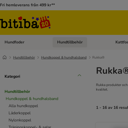
Fri hemleverans från 499 kr**
Hundfoder
Hundtillbehör
Kattfo
Open category menu: Hundfoder
Open cat
Hundtillbehör
Hundkoppel & hundhalsband
Rukka®
Rukka®
Kategori
Rukka produkter och p
kvalitet.
Hundtillbehör
Hundkoppel & hundhalsband
Alla hundkoppel
1 - 16 av 16 resu
Läderkoppel
Nylonkoppel
Träningskoppel- & selar