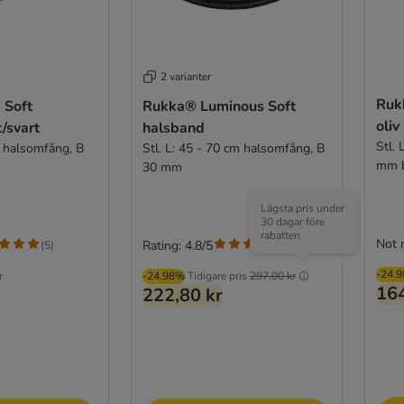
2 varianter
Ruk
 Soft
Rukka® Luminous Soft
oliv
t/svart
halsband
Stl. 
m halsomfång, B
Stl. L: 45 - 70 cm halsomfång, B
mm b
30 mm
Lägsta pris under
30 dagar före
rabatten
Not 
Rating: 4.8/5
(
5
)
(
4
)
-24.
r
-24.98%
Tidigare pris
297,00 kr
164
222,80 kr