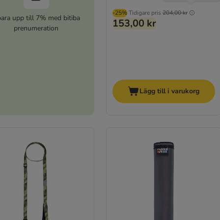
-25%
Tidigare pris
204,00 kr
ara upp till 7% med bitiba
153,00 kr
prenumeration
Lägg till i varukorg