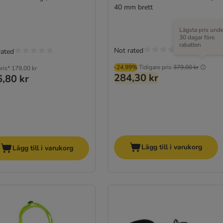
40 mm brett
Lägsta pris unde
30 dagar före
rabatten
Not rated
rated
-24.99%
Tidigare pris
379,00 kr
ris*
179,00 kr
284,30 kr
,80 kr
Lägg till i varukorg
Lägg till i varukorg