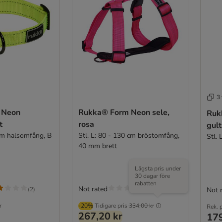
3 
 Neon
Rukka® Form Neon sele,
Ruk
t
rosa
gult
 cm halsomfång, B
Stl. L: 80 - 130 cm bröstomfång,
Stl.
40 mm brett
Lägsta pris under
30 dagar före
rabatten
Not rated
(
2
)
Not 
r
-20%
Tidigare pris
334,00 kr
Rek. p
267,20 kr
179