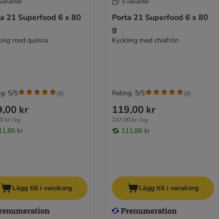
varianter
5 varianter
ta 21 Superfood 6 x 80
Porta 21 Superfood 6 x 80
g
ling med quinoa
Kyckling med chiafrön
g: 5/5
Rating: 5/5
(
6
)
(
6
)
,00 kr
119,00 kr
0 kr / kg
247,90 kr / kg
11,86 kr
111,86 kr
Lägg till i varukorg
Lägg till i varukorg