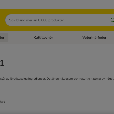
Sök
der
Kattillbehör
Veterinärfoder
egory menu: Hundtillbehör
Open category menu: Kattfoder
Open category menu: K
21
står av förstklassiga ingredienser. Det är en hälsosam och naturlig kattmat av högst
ltat