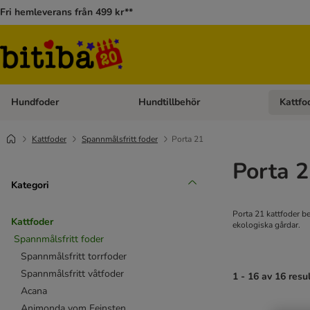
Fri hemleverans från 499 kr**
Hundfoder
Hundtillbehör
Kattfo
Open category menu: Hundfoder
Open cat
Kattfoder
Spannmålsfritt foder
Porta 21
Porta 
Kategori
Porta 21 kattfoder be
Kattfoder
ekologiska gårdar.
Spannmålsfritt foder
Spannmålsfritt torrfoder
Spannmålsfritt våtfoder
1 - 16 av 16 resu
Acana
Animonda vom Feinsten