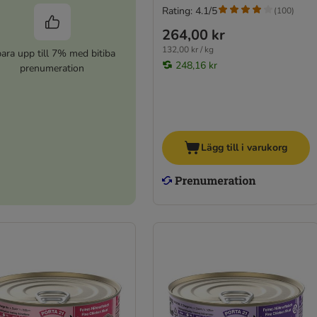
Rating: 4.1/5
(
100
)
264,00 kr
132,00 kr / kg
ara upp till 7% med bitiba
248,16 kr
prenumeration
Lägg till i varukorg