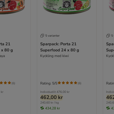
5 varianter
5 
rta 21
Sparpack: Porta 21
Spa
 x 80 g
Superfood 24 x 80 g
Sup
aya
Kyckling med kiwi
Kyck
Rating: 5/5
Ratin
(
6
)
(
6
)
 kr
Individuellt
476,00 kr
Indivi
462,00 kr
462
240,60 kr / kg
240,6
434,28 kr
4