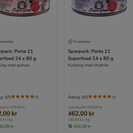
varianter
5 varianter
rpack: Porta 21
Sparpack: Porta 21
erfood 24 x 80 g
Superfood 24 x 80 g
ling med quinoa
Kyckling med chiafrön
g: 5/5
Rating: 5/5
(
6
)
(
6
)
duellt
476,00 kr
Individuellt
476,00 kr
,00 kr
462,00 kr
0 kr / kg
240,60 kr / kg
34,28 kr
434,28 kr