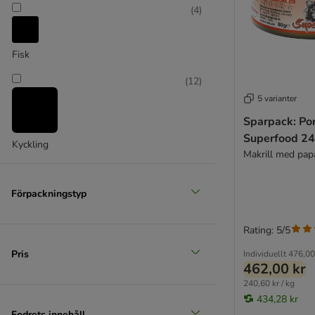
(
4
)
Fisk
(
12
)
5 varianter
Sparpack: Po
Superfood 24
Kyckling
Makrill med pap
Förpackningstyp
Rating: 5/5
Pris
Individuellt
476,00
462,00 kr
240,60 kr / kg
434,28 kr
Fodrets innehåll