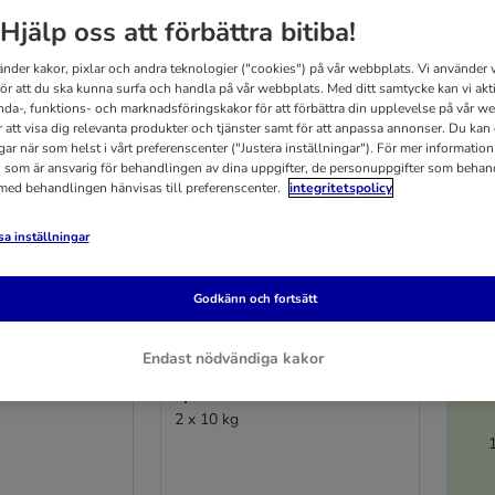
Hjälp oss att förbättra bitiba!
änder kakor, pixlar och andra teknologier ("cookies") på vår webbplats. Vi använder v
för att du ska kunna surfa och handla på vår webbplats. Med ditt samtycke kan vi akt
nda-, funktions- och marknadsföringskakor för att förbättra din upplevelse på vår w
r att visa dig relevanta produkter och tjänster samt för att anpassa annonser. Du kan
gar när som helst i vårt preferenscenter ("Justera inställningar"). För mer informatio
 som är ansvarig för behandlingen av dina uppgifter, de personuppgifter som behan
 med behandlingen hänvisas till preferenscenter.
integritetspolicy
a inställningar
Godkänn och fortsätt
3 varianter
5
ne Finest
Porta 21 Feline Finest
Endast nödvändiga kakor
n Free -
Sensible Grain Free -
t
spannmålsfritt
2 x 10 kg