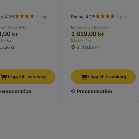
g: 4.2/5
Rating: 4.2/5
(
33
)
(
33
)
ris*
1 050,80 kr
Individuellt
1 838,00 kr
,00 kr
1 819,00 kr
kr / kg
91,00 kr / kg
63,86 kr
1 709,86 kr
Lägg till i varukorg
Lägg till i varukorg