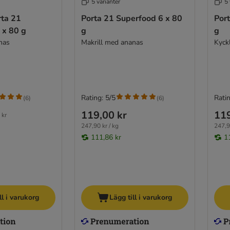
5 varianter
5 
rta 21
Porta 21 Superfood 6 x 80
Por
 x 80 g
g
g
nas
Makrill med ananas
Kyck
Rating: 5/5
Ratin
(
6
)
(
6
)
119,00 kr
119
 kr
247,90 kr / kg
247,9
111,86 kr
1
ll i varukorg
Lägg till i varukorg