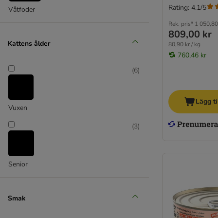
Rating: 4.1/5
Våtfoder
Rek. pris*
1 050,80
809,00 kr
Kattens ålder
80,90 kr / kg
760,46 kr
(
6
)
Lägg ti
Vuxen
(
3
)
Senior
Smak