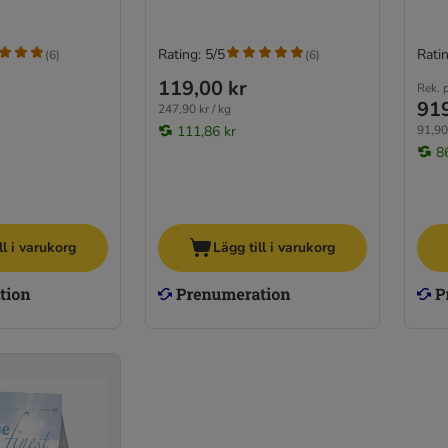
Rating: 5/5
Ratin
(
6
)
(
6
)
119,00 kr
Rek. p
919
247,90 kr / kg
111,86 kr
91,90 
8
ll i varukorg
Lägg till i varukorg