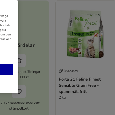
iktiga
ivera
ebbplats
 göra
n om den
dlas och
Dina fördelar
3 varianter
% rabatt på beställningar
över 1000 kr
Porta 21 Feline Finest
Sensible Grain Free -
spannmålsfritt
2 kg
120 kr rabattkod med ditt
stämpelkort