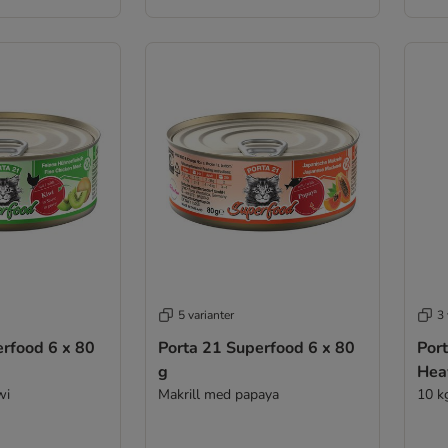
5 varianter
3 
erfood 6 x 80
Porta 21 Superfood 6 x 80
Port
g
Hea
wi
Makrill med papaya
10 k