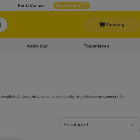
Kontakta oss
Beställ igen
Varukorg
Andra djur
Toppmärken
attillbehör
Open category menu: Veterinärfoder
Open category menu: Andra dj
a kvalitet där den största delen av de naturliga ingredienserna kommer från
Populäritet