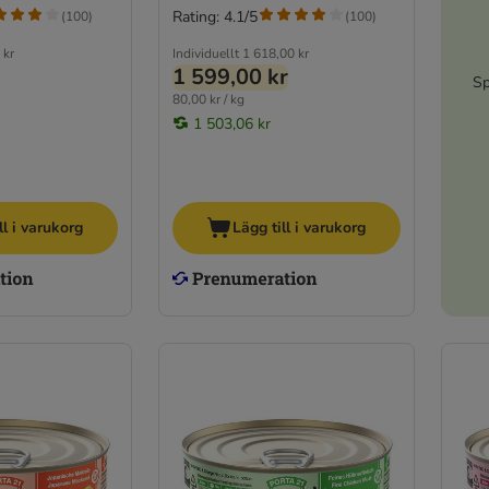
Rating: 4.1/5
(
100
)
(
100
)
 kr
Individuellt
1 618,00 kr
1 599,00 kr
Sp
80,00 kr / kg
1 503,06 kr
ll i varukorg
Lägg till i varukorg