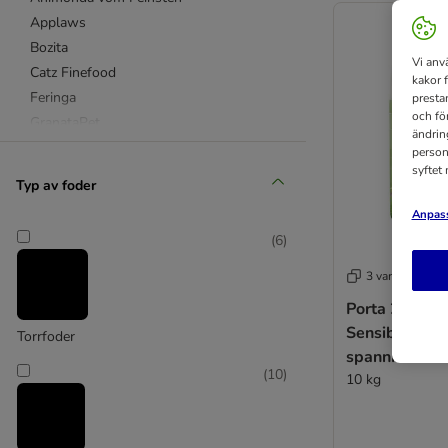
Applaws
Bozita
Vi anv
Catz Finefood
kakor 
Feringa
presta
och fö
GranataPet
ändrin
Grau
person
syftet
Hill's Ideal Balance
Typ av foder
Orijen
Anpass
Porta 21
(
6
)
Purizon
Sanabelle
3 varianter
Smilla
Porta 21 Feli
Taste of the Wild
Sensible Grai
Torrfoder
Yarrah Organic
spannmålsfrit
(
10
)
10 kg