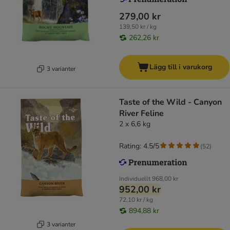
279,00 kr
139,50 kr / kg
262,26 kr
Lägg till i varukorg
3 varianter
Taste of the Wild - Canyon
River Feline
2 x 6,6 kg
Rating: 4.5/5
(
52
)
Individuellt
968,00 kr
952,00 kr
72,10 kr / kg
894,88 kr
3 varianter