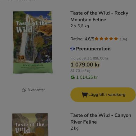
Taste of the Wild - Rocky
Mountain Feline
2 x 6,6 kg
Rating: 4.6/5
(
136
)
Individuellt
1 098,00 kr
1 079,00 kr
81,70 kr / kg
1 014,26 kr
3 varianter
Lägg till i varukorg
Taste of the Wild - Canyon
River Feline
2 kg