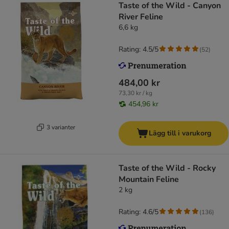
Taste of the Wild - Canyon
River Feline
6,6 kg
Rating: 4.5/5
(
52
)
484,00 kr
73,30 kr / kg
454,96 kr
3 varianter
Lägg till i varukorg
Taste of the Wild - Rocky
Mountain Feline
2 kg
Rating: 4.6/5
(
136
)