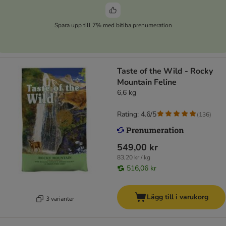
Spara upp till 7% med bitiba prenumeration
Taste of the Wild - Rocky
Mountain Feline
6,6 kg
Rating: 4.6/5
(
136
)
549,00 kr
83,20 kr / kg
516,06 kr
Lägg till i varukorg
3 varianter