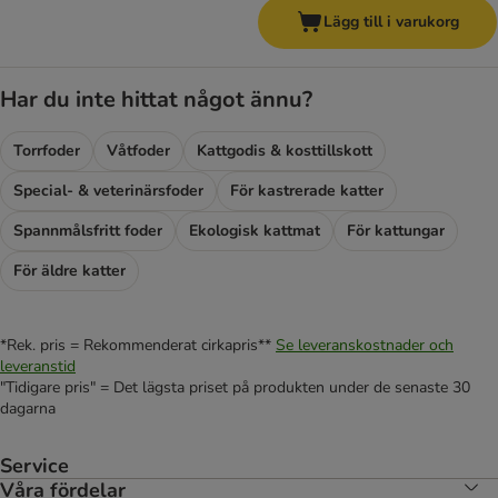
Lägg till i varukorg
Har du inte hittat något ännu?
Torrfoder
Våtfoder
Kattgodis & kosttillskott
Special- & veterinärsfoder
För kastrerade katter
Spannmålsfritt foder
Ekologisk kattmat
För kattungar
För äldre katter
*Rek. pris = Rekommenderat cirkapris**
Se leveranskostnader och
leveranstid
"Tidigare pris" = Det lägsta priset på produkten under de senaste 30
dagarna
Service
Våra fördelar