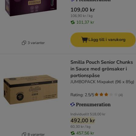
109,00 kr
106,90 kr / kg
101,37 kr
Lägg till i varukorg
3 varianter
Smilla Pouch Senior Chunks
in Sauce med grönsaker i
portionspåse
JUMBOPACK Mixpaket (96 x 85g)
Rating: 2.5/5
(
4
)
Individuellt
518,00 kr
492,00 kr
60,30 kr / kg
457,56 kr
8 varianter