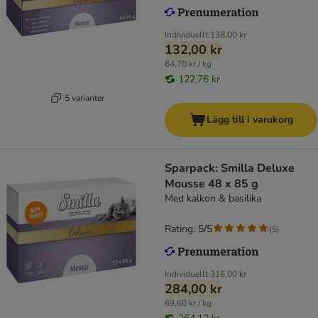
Individuellt
138,00 kr
132,00 kr
64,70 kr / kg
122,76 kr
5 varianter
Lägg till i varukorg
Sparpack: Smilla Deluxe
Mousse 48 x 85 g
Med kalkon & basilika
Rating: 5/5
(
5
)
Individuellt
316,00 kr
284,00 kr
69,60 kr / kg