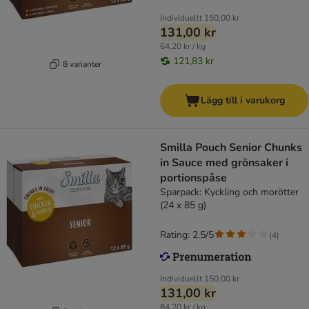
Individuellt
150,00 kr
131,00 kr
64,20 kr / kg
121,83 kr
8 varianter
Lägg till i varukorg
Smilla Pouch Senior Chunks
in Sauce med grönsaker i
portionspåse
Sparpack: Kyckling och morötter
(24 x 85 g)
Rating: 2.5/5
(
4
)
Individuellt
150,00 kr
131,00 kr
64,20 kr / kg