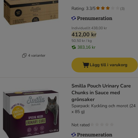
Rating: 3.3/5
(
3
)
Individuellt
438,00 kr
412,00 kr
50,50 kr / kg
383,16 kr
4 varianter
Lägg till i varukorg
Smilla Pouch Urinary Care
Chunks in Sauce med
grönsaker
Sparpack: Kyckling och morot (24
x 85 g)
Not rated