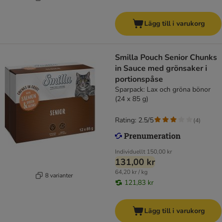
Lägg till i varukorg
Smilla Pouch Senior Chunks
in Sauce med grönsaker i
portionspåse
Sparpack: Lax och gröna bönor
(24 x 85 g)
Rating: 2.5/5
(
4
)
Individuellt
150,00 kr
131,00 kr
64,20 kr / kg
8 varianter
121,83 kr
Lägg till i varukorg