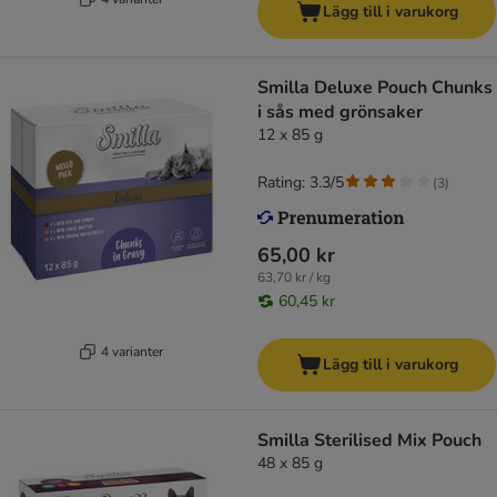
Lägg till i varukorg
Smilla Deluxe Pouch Chunks
i sås med grönsaker
12 x 85 g
Rating: 3.3/5
(
3
)
65,00 kr
63,70 kr / kg
60,45 kr
4 varianter
Lägg till i varukorg
Smilla Sterilised Mix Pouch
48 x 85 g