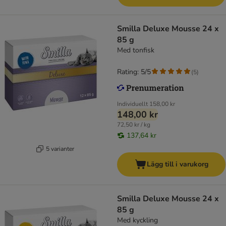
Smilla Deluxe Mousse 24 x
85 g
Med tonfisk
Rating: 5/5
(
5
)
Individuellt
158,00 kr
148,00 kr
72,50 kr / kg
137,64 kr
5 varianter
Lägg till i varukorg
Smilla Deluxe Mousse 24 x
85 g
Med kyckling