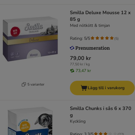
Smilla Deluxe Mousse 12 x
85 g
Med nötkött & timjan
Rating: 5/5
(
5
)
79,00 kr
77,50 kr / kg
73,47 kr
5 varianter
Lägg till i varukorg
Smilla Chunks i sås 6 x 370
g
Kyckling
Rating: 3.3/5
(
22
)