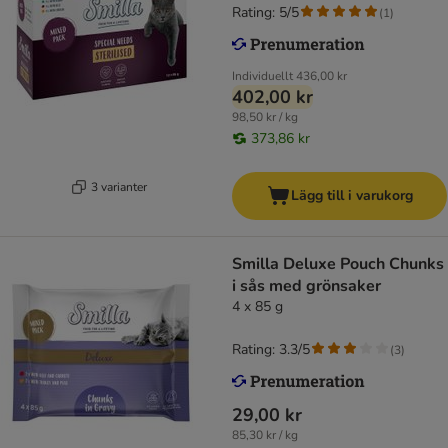
Rating: 5/5
(
1
)
Individuellt
436,00 kr
402,00 kr
98,50 kr / kg
373,86 kr
3 varianter
Lägg till i varukorg
Smilla Deluxe Pouch Chunks
i sås med grönsaker
4 x 85 g
Rating: 3.3/5
(
3
)
29,00 kr
85,30 kr / kg