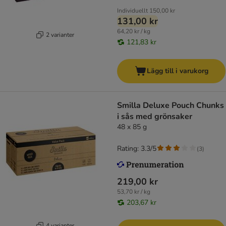
Individuellt
150,00 kr
131,00 kr
64,20 kr / kg
2 varianter
121,83 kr
Lägg till i varukorg
Smilla Deluxe Pouch Chunks
i sås med grönsaker
48 x 85 g
Rating: 3.3/5
(
3
)
219,00 kr
53,70 kr / kg
203,67 kr
4 varianter