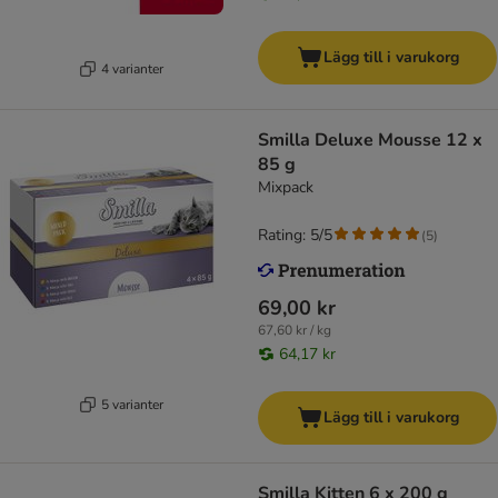
Lägg till i varukorg
4 varianter
Smilla Deluxe Mousse 12 x
85 g
Mixpack
Rating: 5/5
(
5
)
69,00 kr
67,60 kr / kg
64,17 kr
5 varianter
Lägg till i varukorg
Smilla Kitten 6 x 200 g