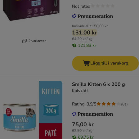
Not rated
Individuellt
150,00 kr
131,00 kr
64,20 kr / kg
2 varianter
121,83 kr
Lägg till i varukorg
Smilla Kitten 6 x 200 g
Kalvkött
Rating: 3.9/5
(
81
)
75,00 kr
62,50 kr / kg
69,75 kr