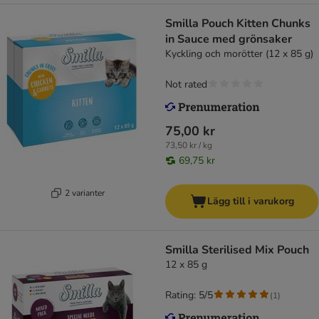
Smilla Pouch Kitten Chunks
in Sauce med grönsaker
Kyckling och morötter (12 x 85 g)
Not rated
75,00 kr
73,50 kr / kg
69,75 kr
2 varianter
Lägg till i varukorg
Smilla Sterilised Mix Pouch
12 x 85 g
Rating: 5/5
(
1
)