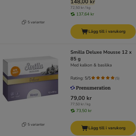
148,00 kr
72,50 kr / kg
137,64 kr
5 varianter
Lägg till i varukorg
Smilla Deluxe Mousse 12 x
85 g
Med kalkon & basilika
Rating: 5/5
(
5
)
79,00 kr
77,50 kr / kg
73,50 kr
5 varianter
Lägg till i varukorg