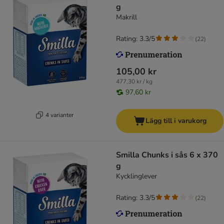
g
Makrill
Rating: 3.3/5
(
22
)
105,00 kr
477,30 kr / kg
97,60 kr
4 varianter
Lägg till i varukorg
Smilla Chunks i sås 6 x 370
g
Kycklinglever
Rating: 3.3/5
(
22
)