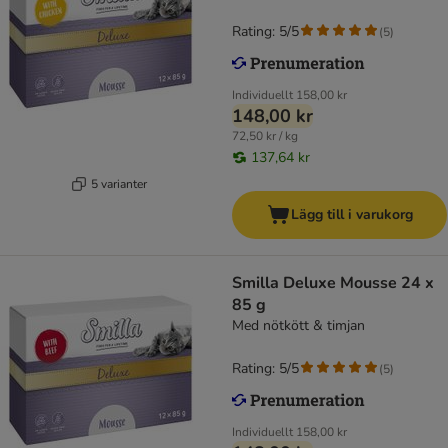
Rating: 5/5
(
5
)
Individuellt
158,00 kr
148,00 kr
72,50 kr / kg
137,64 kr
5 varianter
Lägg till i varukorg
Smilla Deluxe Mousse 24 x
85 g
Med nötkött & timjan
Rating: 5/5
(
5
)
Individuellt
158,00 kr