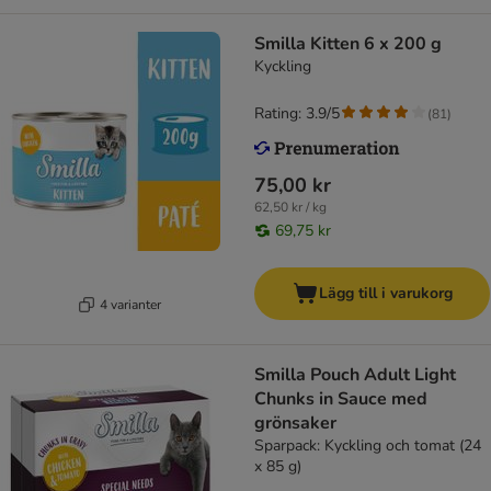
Smilla Kitten 6 x 200 g
Kyckling
Rating: 3.9/5
(
81
)
75,00 kr
62,50 kr / kg
69,75 kr
Lägg till i varukorg
4 varianter
Smilla Pouch Adult Light
Chunks in Sauce med
grönsaker
Sparpack: Kyckling och tomat (24
x 85 g)