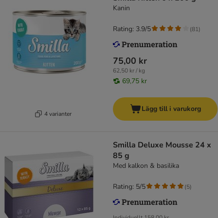
Kanin
Rating: 3.9/5
(
81
)
75,00 kr
62,50 kr / kg
69,75 kr
Lägg till i varukorg
4 varianter
Smilla Deluxe Mousse 24 x
85 g
Med kalkon & basilika
Rating: 5/5
(
5
)
Individuellt
158,00 kr