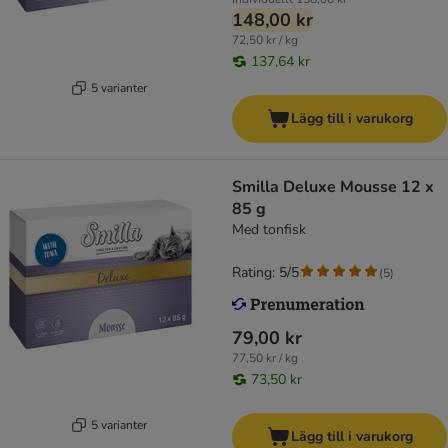
148,00 kr
72,50 kr / kg
137,64 kr
5 varianter
Lägg till i varukorg
Smilla Deluxe Mousse 12 x
85 g
Med tonfisk
Rating: 5/5
(
5
)
79,00 kr
77,50 kr / kg
73,50 kr
5 varianter
Lägg till i varukorg