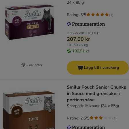
24 x 85 g
Rating: 5/5
(
1
)
Individuellt
218,00 kr
207,00 kr
101,50 kr / kg
192,51 kr
3 varianter
Lägg till i varukorg
Smilla Pouch Senior Chunks
in Sauce med grönsaker i
portionspåse
Sparpack: Mixpack (24 x 85g)
Rating: 2.5/5
(
4
)