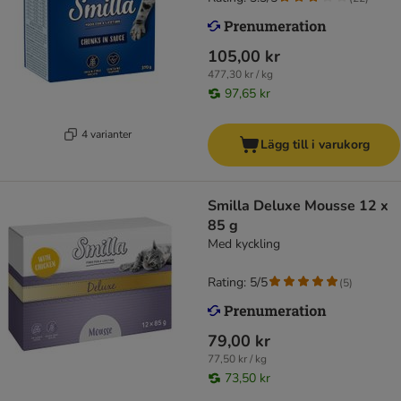
105,00 kr
477,30 kr / kg
97,65 kr
4 varianter
Lägg till i varukorg
Smilla Deluxe Mousse 12 x
85 g
Med kyckling
Rating: 5/5
(
5
)
79,00 kr
77,50 kr / kg
73,50 kr