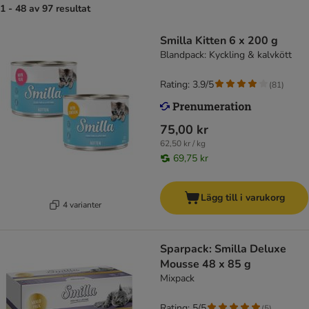
1 - 48 av 97 resultat
Smilla Kitten 6 x 200 g
Blandpack: Kyckling & kalvkött
Rating: 3.9/5
(
81
)
75,00 kr
62,50 kr / kg
69,75 kr
Lägg till i varukorg
4 varianter
Sparpack: Smilla Deluxe
Mousse 48 x 85 g
Mixpack
Rating: 5/5
(
5
)