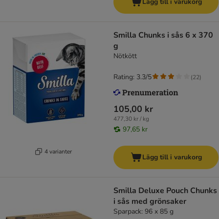
Lägg till i varukorg
Smilla Chunks i sås 6 x 370
g
Nötkött
Rating: 3.3/5
(
22
)
105,00 kr
477,30 kr / kg
97,65 kr
4 varianter
Lägg till i varukorg
Smilla Deluxe Pouch Chunks
i sås med grönsaker
Sparpack: 96 x 85 g