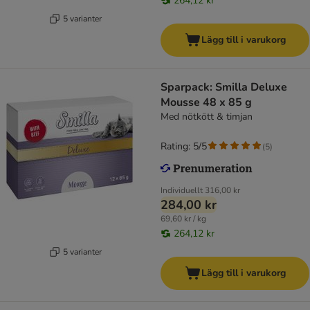
264,12 kr
5 varianter
Lägg till i varukorg
Sparpack: Smilla Deluxe
Mousse 48 x 85 g
Med nötkött & timjan
Rating: 5/5
(
5
)
Individuellt
316,00 kr
284,00 kr
69,60 kr / kg
264,12 kr
5 varianter
Lägg till i varukorg