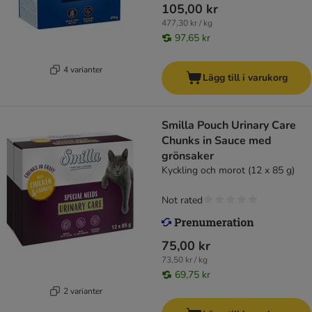
105,00 kr
477,30 kr / kg
97,65 kr
4 varianter
Lägg till i varukorg
Smilla Pouch Urinary Care
Chunks in Sauce med
grönsaker
Kyckling och morot (12 x 85 g)
Not rated
75,00 kr
73,50 kr / kg
69,75 kr
2 varianter