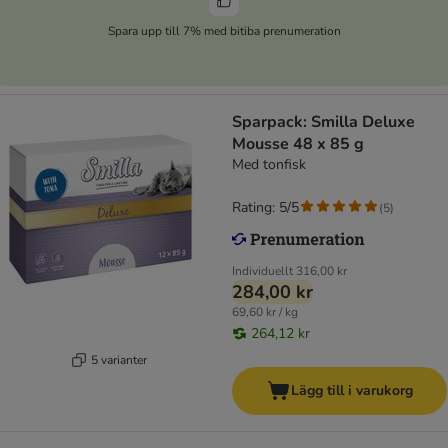
Spara upp till 7% med bitiba prenumeration
Sparpack: Smilla Deluxe
Mousse 48 x 85 g
Med tonfisk
Rating: 5/5
(
5
)
Individuellt
316,00 kr
284,00 kr
69,60 kr / kg
264,12 kr
5 varianter
Lägg till i varukorg