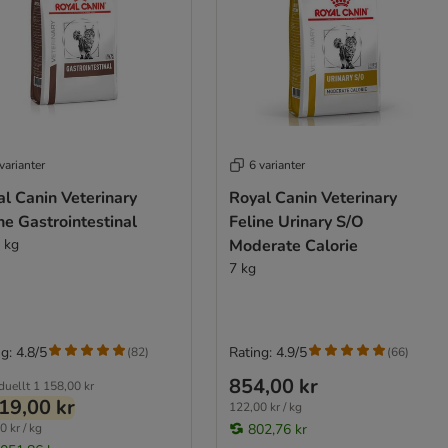
varianter
6 varianter
l Canin Veterinary
Royal Canin Veterinary
ne Gastrointestinal
Feline Urinary S/O
4 kg
Moderate Calorie
7 kg
g: 4.8/5
Rating: 4.9/5
(
82
)
(
66
)
854,00 kr
duellt
1 158,00 kr
19,00 kr
122,00 kr / kg
0 kr / kg
802,76 kr