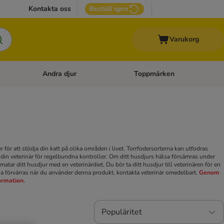
Kontakta oss
Beställ igen
Varukorg
Andra djur
Toppmärken
attillbehör
Open category menu: Veterinärfoder
Open category menu: Andra dj
för att stödja din katt på olika områden i livet. Torrfodersorterna kan utfodras
 din veterinär för regelbundna kontroller. Om ditt husdjurs hälsa försämras under
tar ditt husdjur med en veterinärdiet. Du bör ta ditt husdjur till veterinären för en
sa förvärras när du använder denna produkt, kontakta veterinär omedelbart.
Genom
formation.
Populäritet