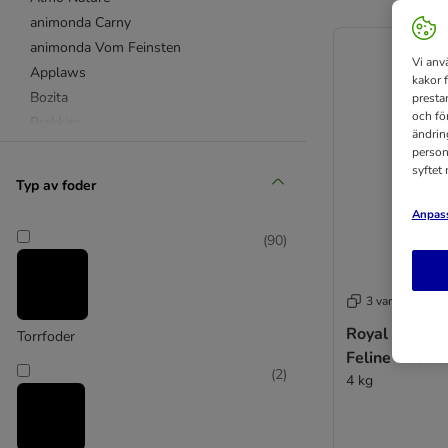
animonda Carny
animonda Vom Feinsten
Vi anv
Applaws
kakor 
Bozita
presta
och fö
Brekkies
ändrin
Brit Premium by Nature
person
syftet
Carnilove
Typ av foder
Concept for Life
Anpass
Concept for Life Veterinary Diet
(
90
)
Cosma
Crave
Dogs'n Tiger Cat
3 varianter
Encore
Royal Canin V
Torrfoder
Eukanuba
Feline Gastro
Feringa
(
2
)
4 kg
Forza 10
PURINA Friskies
GranataPet