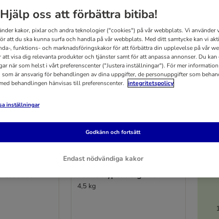
Hjälp oss att förbättra bitiba!
änder kakor, pixlar och andra teknologier ("cookies") på vår webbplats. Vi använder v
för att du ska kunna surfa och handla på vår webbplats. Med ditt samtycke kan vi akt
nda-, funktions- och marknadsföringskakor för att förbättra din upplevelse på vår w
r att visa dig relevanta produkter och tjänster samt för att anpassa annonser. Du kan
gar när som helst i vårt preferenscenter ("Justera inställningar"). För mer informatio
 som är ansvarig för behandlingen av dina uppgifter, de personuppgifter som behan
 med behandlingen hänvisas till preferenscenter.
integritetspolicy
a inställningar
Godkänn och fortsätt
3 varianter
5
Endast nödvändiga kakor
eterinary
Royal Canin Veterinary
intestinal
Feline Hypoallergenic
4,5 kg