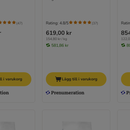
Rating: 4.8/5
Ratin
(
47
)
(
37
)
r
619,00 kr
854
154,80 kr / kg
122,0
581,86 kr
8
ll i varukorg
Lägg till i varukorg