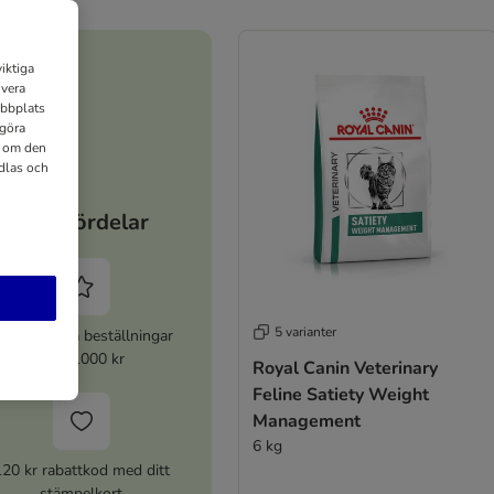
iktiga
ivera
ebbplats
 göra
n om den
dlas och
Dina fördelar
5 varianter
% rabatt på beställningar
över 1000 kr
Royal Canin Veterinary
Feline Satiety Weight
Management
6 kg
120 kr rabattkod med ditt
stämpelkort