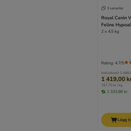
Spannmålsfritt kattfoder
3 varianter
Foder för kattungar
Dubbelpack
Royal Canin V
Feline Hypoal
2 x 4,5 kg
Rating: 4.7/5
Individuellt
1 448,
1 419,00 k
157,70 kr / kg
1 333,86 kr
Lägg ti