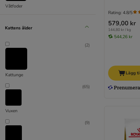
Våtfoder
Green Petfood / FairCat
Rating: 4.8/5
Greenwoods
579,00 kr
Happy Cat
Kattens ålder
144,80 kr / kg
Hill's Prescription Diet Feline
544,26 kr
Hill's Science Plan
(
2
)
IAMS
Integra dietfoder
James Wellbeloved
Josera
Lägg ti
Kattunge
Kattovit specialdiet
Kitekat
(
65
)
KITTY Cat
Leonardo
Lucky Lou
Vuxen
Libra Cat
(
9
)
MAC´s
Magnussons kattfoder