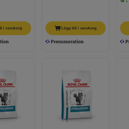
1
ll i varukorg
Lägg till i varukorg