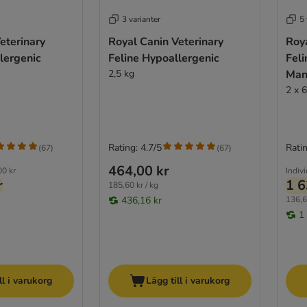
3 varianter
5 
eterinary
Royal Canin Veterinary
Roya
lergenic
Feline Hypoallergenic
Feli
2,5 kg
Man
2 x 
Rating: 4.7/5
Ratin
(
67
)
(
67
)
464,00 kr
00 kr
Indivi
r
1 6
185,60 kr / kg
436,16 kr
136,6
1
ll i varukorg
Lägg till i varukorg