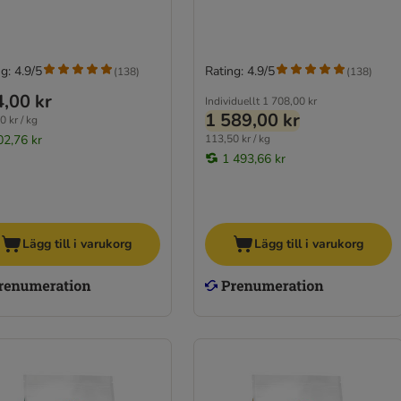
g: 4.9/5
Rating: 4.9/5
(
138
)
(
138
)
,00 kr
Individuellt
1 708,00 kr
1 589,00 kr
0 kr / kg
02,76 kr
113,50 kr / kg
1 493,66 kr
Lägg till i varukorg
Lägg till i varukorg