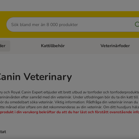
Sök
der
Kattillbehör
Veterinärfoder
egory menu: Hundtillbehör
Open category menu: Kattfoder
Open category menu: K
anin Veterinary
y och Royal Canin Expert erbjuder ett brett utbud av torrfoder och torrfoderprodukter 
inärvården efter samråd med din veterinär. Under utfodringen bör du ta din katt till
r du omedelbart söka veterinär. Viktig information: Rådfråga din veterinär innan du ma
jätte månad eller oftare om det rekommenderas av din veterinär. Om ditt husdjurs häl
 produkt i din varukorg bekräftar du att du har läst och förstått ovanstående in
ltat