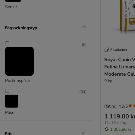
Markus-Mühle Beutenah
Senior
mera Cats
Miamor
Natural Trainer
Förpackningstyp
Nature's Variety
Nutriplus
(
8
)
Nutrivet Inne
6 varianter
Pan Mięsko
Royal Canin V
Perfect Fit
Feline Urinar
Pitti
Moderate Cal
Porta 21
Portionspåse
9 kg
PURINA Cat Chow
PURINA ONE
(
84
)
PURINA PRO PLAN
PURINA PRO PLAN Veterinary Diets
Rating: 4.9/5
Påse
Purizon
1 119,00 k
Rosie's Farm
124,30 kr / kg
Royal Canin
1 051,86 kr
Pris