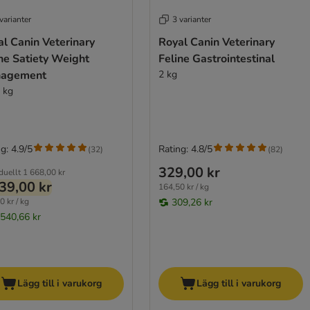
varianter
3 varianter
l Canin Veterinary
Royal Canin Veterinary
ne Satiety Weight
Feline Gastrointestinal
agement
2 kg
6 kg
g: 4.9/5
Rating: 4.8/5
(
32
)
(
82
)
329,00 kr
duellt
1 668,00 kr
39,00 kr
164,50 kr / kg
0 kr / kg
309,26 kr
 540,66 kr
Lägg till i varukorg
Lägg till i varukorg