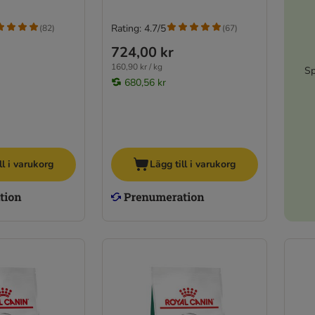
Rating: 4.7/5
(
82
)
(
67
)
724,00 kr
160,90 kr / kg
Sp
680,56 kr
ll i varukorg
Lägg till i varukorg