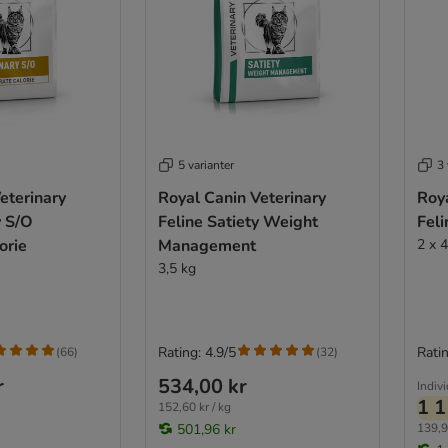
5 varianter
3 
eterinary
Royal Canin Veterinary
Roya
y S/O
Feline Satiety Weight
Feli
orie
Management
2 x 
3,5 kg
Rating: 4.9/5
Ratin
(
66
)
(
32
)
r
534,00 kr
Indivi
1 1
152,60 kr / kg
501,96 kr
139,9