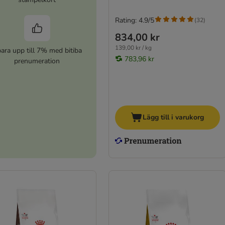
Rating: 4.9/5
(
32
)
834,00 kr
139,00 kr / kg
ara upp till 7% med bitiba
783,96 kr
prenumeration
Lägg till i varukorg