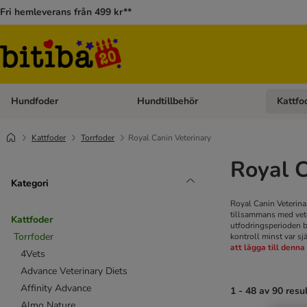
Fri hemleverans från 499 kr**
Hundfoder
Hundtillbehör
Kattfo
Open category menu: Hundfoder
Open cat
Kattfoder
Torrfoder
Royal Canin Veterinary
Royal C
Kategori
Royal Canin Veterinar
tillsammans med veter
Kattfoder
utfodringsperioden bö
Torrfoder
kontroll minst var s
att lägga till denna
4Vets
Advance Veterinary Diets
Affinity Advance
1 - 48 av 90 resu
Almo Nature