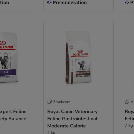
3 varianter
4 
xpert Feline
Royal Canin Veterinary
Roya
iety Balance
Feline Gastrointestinal
Feli
Moderate Calorie
7 kg
4 kg