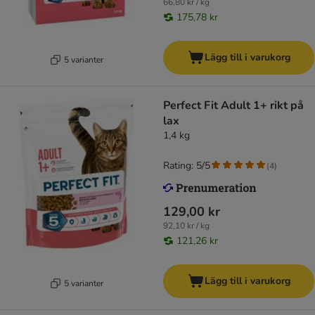
66,80 kr / kg
175,78 kr
Lägg till i varukorg
5 varianter
Perfect Fit Adult 1+ rikt på
lax
1,4 kg
Rating: 5/5
(
4
)
129,00 kr
92,10 kr / kg
121,26 kr
Lägg till i varukorg
5 varianter