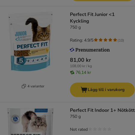
Perfect Fit Junior <1
Kyckling
750 g
Rating: 4.9/5
(
10
)
81,00 kr
108,00 kr / kg
76,14 kr
4 varianter
Lägg till i varukorg
Perfect Fit Indoor 1+ Nötkött
750 g
Not rated