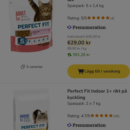
Sparpack: 5 x 1,4 kg
Rating: 5/5
(
4
)
Individuellt
645,00 kr
629,00 kr
89,90 kr / kg
591,26 kr
5 varianter
Lägg till i varukorg
Perfect Fit Indoor 1+ rikt på
kyckling
Sparpack: 2 x 7 kg
Rating: 4.7/5
(
46
)