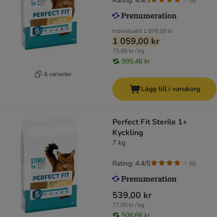
Rating: 4.4/5
(
9
)
Individuellt
1 078,00 kr
1 059,00 kr
75,60 kr / kg
995,46 kr
6 varianter
Lägg till i varukorg
Perfect Fit Sterile 1+
Kyckling
7 kg
Rating: 4.4/5
(
9
)
539,00 kr
77,00 kr / kg
506,66 kr