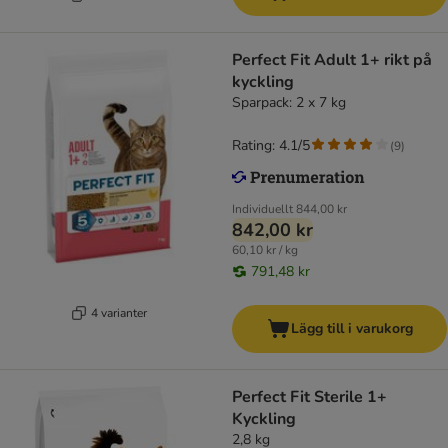
Perfect Fit Adult 1+ rikt på
kyckling
Sparpack: 2 x 7 kg
Rating: 4.1/5
(
9
)
Individuellt
844,00 kr
842,00 kr
60,10 kr / kg
791,48 kr
4 varianter
Lägg till i varukorg
Perfect Fit Sterile 1+
Kyckling
2,8 kg