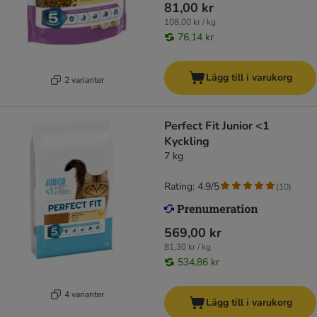
81,00 kr
108,00 kr / kg
76,14 kr
Lägg till i varukorg
2 varianter
Perfect Fit Junior <1
Kyckling
7 kg
Rating: 4.9/5
(
10
)
569,00 kr
81,30 kr / kg
534,86 kr
4 varianter
Lägg till i varukorg