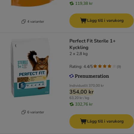
119,38 kr
Lägg till i varukorg
4 varianter
Perfect Fit Sterile 1+
Kyckling
2 x 2,8 kg
Rating: 4.4/5
(
9
)
Individuellt
370,00 kr
354,00 kr
63,20 kr / kg
332,76 kr
6 varianter
Lägg till i varukorg