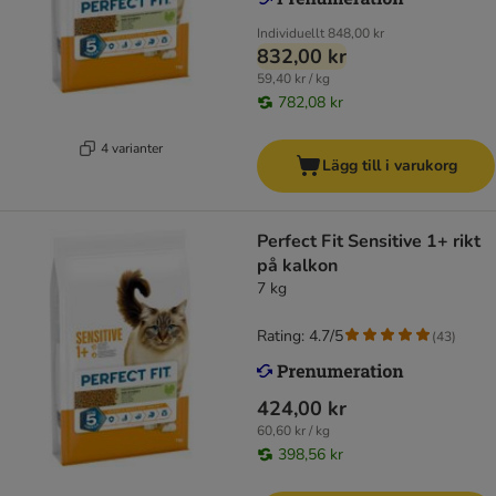
Individuellt
848,00 kr
832,00 kr
59,40 kr / kg
782,08 kr
4 varianter
Lägg till i varukorg
Perfect Fit Sensitive 1+ rikt
på kalkon
7 kg
Rating: 4.7/5
(
43
)
424,00 kr
60,60 kr / kg
398,56 kr