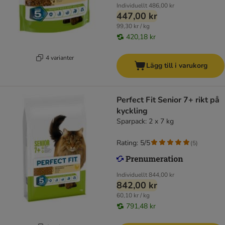
Individuellt
486,00 kr
447,00 kr
99,30 kr / kg
420,18 kr
4 varianter
Lägg till i varukorg
Perfect Fit Senior 7+ rikt på
kyckling
Sparpack: 2 x 7 kg
Rating: 5/5
(
5
)
Individuellt
844,00 kr
842,00 kr
60,10 kr / kg
791,48 kr