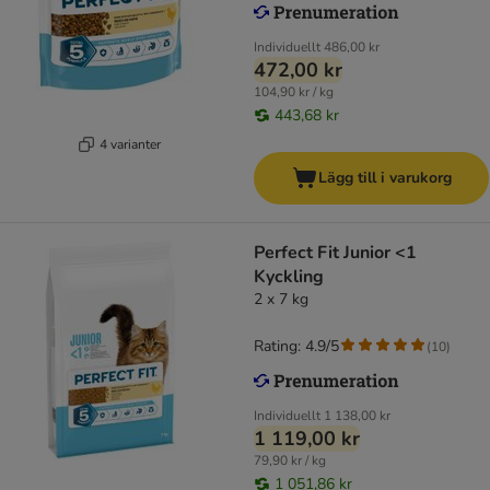
Individuellt
486,00 kr
472,00 kr
104,90 kr / kg
443,68 kr
4 varianter
Lägg till i varukorg
Perfect Fit Junior <1
Kyckling
2 x 7 kg
Rating: 4.9/5
(
10
)
Individuellt
1 138,00 kr
1 119,00 kr
79,90 kr / kg
1 051,86 kr