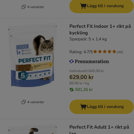
Lägg till i varukorg
4 varianter
Perfect Fit Indoor 1+ rikt på
kyckling
Sparpack: 5 x 1,4 kg
Rating: 4.7/5
(
46
)
Individuellt
645,00 kr
629,00 kr
89,90 kr / kg
591,26 kr
4 varianter
Lägg till i varukorg
Perfect Fit Adult 1+ rikt på
lax