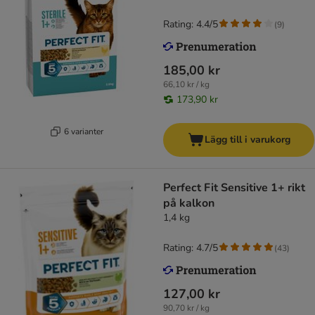
Rating: 4.4/5
(
9
)
185,00 kr
66,10 kr / kg
173,90 kr
6 varianter
Lägg till i varukorg
Perfect Fit Sensitive 1+ rikt
på kalkon
1,4 kg
Rating: 4.7/5
(
43
)
127,00 kr
90,70 kr / kg