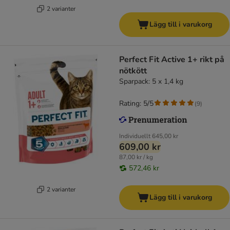
2 varianter
Lägg till i varukorg
Perfect Fit Active 1+ rikt på
nötkött
Sparpack: 5 x 1,4 kg
Rating: 5/5
(
9
)
Individuellt
645,00 kr
609,00 kr
87,00 kr / kg
572,46 kr
2 varianter
Lägg till i varukorg