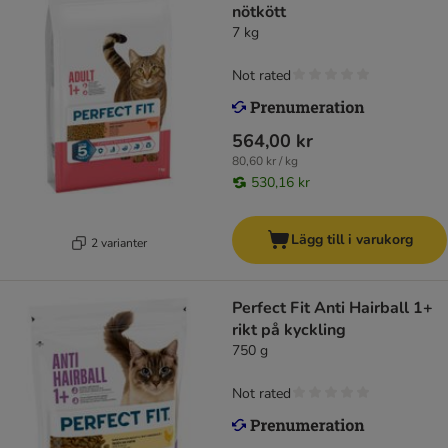
nötkött
7 kg
Not rated
564,00 kr
80,60 kr / kg
530,16 kr
Lägg till i varukorg
2 varianter
Perfect Fit Anti Hairball 1+
rikt på kyckling
750 g
Not rated