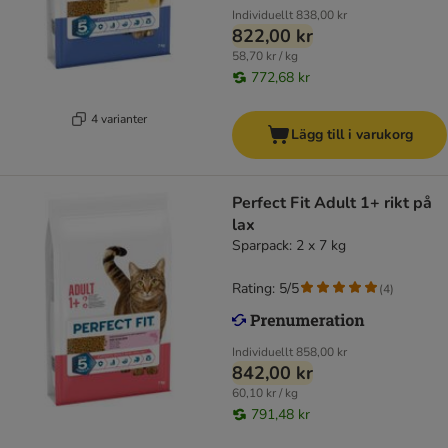
Individuellt
838,00 kr
822,00 kr
58,70 kr / kg
772,68 kr
4 varianter
Lägg till i varukorg
Perfect Fit Adult 1+ rikt på
lax
Sparpack: 2 x 7 kg
Rating: 5/5
(
4
)
Individuellt
858,00 kr
842,00 kr
60,10 kr / kg
791,48 kr