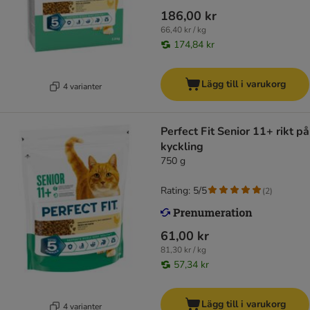
186,00 kr
66,40 kr / kg
174,84 kr
Lägg till i varukorg
4 varianter
Perfect Fit Senior 11+ rikt på
kyckling
750 g
Rating: 5/5
(
2
)
61,00 kr
81,30 kr / kg
57,34 kr
Lägg till i varukorg
4 varianter