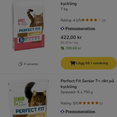
kyckling
7 kg
Rating: 4.1/5
(
9
)
422,00 kr
60,30 kr / kg
396,68 kr
Lägg till i varukorg
4 varianter
Perfect Fit Senior 7+ rikt på
kyckling
Sparpack: 6 x 750 g
Rating: 5/5
(
5
)