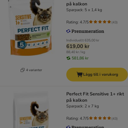
på kalkon
Sparpack: 5 x 1,4 kg
Rating: 4.7/5
(
43
)
Individuellt
635,00 kr
619,00 kr
88,40 kr / kg
581,86 kr
4 varianter
Lägg till i varukorg
Perfect Fit Sensitive 1+ rikt
på kalkon
Sparpack: 2 x 7 kg
Rating: 4.7/5
(
43
)