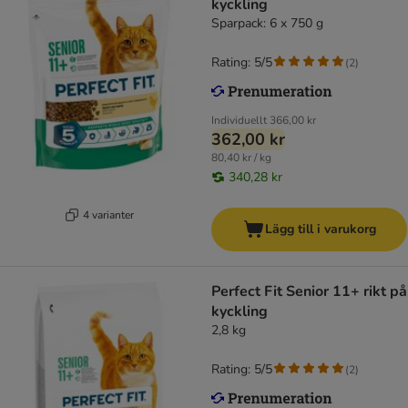
kyckling
Sparpack: 6 x 750 g
Rating: 5/5
(
2
)
Individuellt
366,00 kr
362,00 kr
80,40 kr / kg
340,28 kr
4 varianter
Lägg till i varukorg
Perfect Fit Senior 11+ rikt på
kyckling
2,8 kg
Rating: 5/5
(
2
)