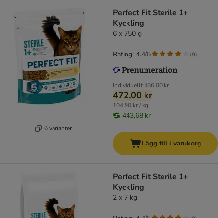
Perfect Fit Sterile 1+
Kyckling
6 x 750 g
Rating: 4.4/5
(
9
)
Individuellt
486,00 kr
472,00 kr
104,90 kr / kg
443,68 kr
6 varianter
Lägg till i varukorg
Perfect Fit Sterile 1+
Kyckling
2 x 7 kg