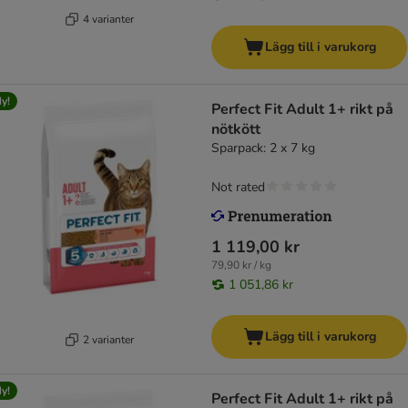
4 varianter
Lägg till i varukorg
y!
Perfect Fit Adult 1+ rikt på
nötkött
Sparpack: 2 x 7 kg
Not rated
1 119,00 kr
79,90 kr / kg
1 051,86 kr
Lägg till i varukorg
2 varianter
y!
Perfect Fit Adult 1+ rikt på