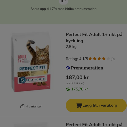
Spara upp till 7% med bitiba prenumeration
Perfect Fit Adult 1+ rikt på
kyckling
2,8 kg
Rating: 4.1/5
(
9
)
187,00 kr
66,80 kr / kg
175,78 kr
Lägg till i varukorg
4 varianter
Perfect Fit Adult 1+ rikt på