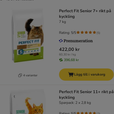
Perfect Fit Senior 7+ rikt på
kyckling
7 kg
Rating: 5/5
(
5
)
422,00 kr
60,30 kr / kg
396,68 kr
Lägg till i varukorg
4 varianter
Perfect Fit Senior 11+ rikt på
kyckling
Sparpack: 2 x 2,8 kg
Rating: 5/5
(
2
)