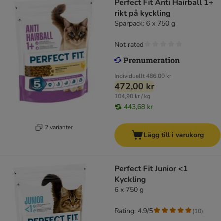
Perfect Fit Anti Hairball 1+
rikt på kyckling
Sparpack: 6 x 750 g
Not rated
Individuellt
486,00 kr
472,00 kr
104,90 kr / kg
443,68 kr
2 varianter
Lägg till i varukorg
Perfect Fit Junior <1
Kyckling
6 x 750 g
Rating: 4.9/5
(
10
)