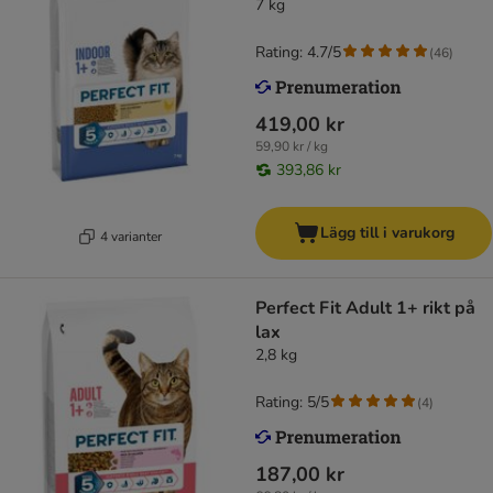
7 kg
Rating: 4.7/5
(
46
)
419,00 kr
59,90 kr / kg
393,86 kr
Lägg till i varukorg
4 varianter
Perfect Fit Adult 1+ rikt på
lax
2,8 kg
Rating: 5/5
(
4
)
187,00 kr