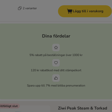
2 varianter
Lägg till i varukorg
Dina fördelar
5% rabatt på beställningar över 1000 kr
120 kr rabattkod med ditt stämpelkort
Spara upp till 7% med bitiba prenumeration
illfälligt slut
Ziwi Peak Steam & Torkad