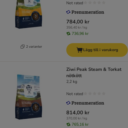
Not rated
784,00 kr
356,40 kr / kg
736,96 kr
2 varianter
Lägg till i varukorg
Ziwi Peak Steam & Torkat
nötkött
2,2 kg
Not rated
814,00 kr
370,00 kr / kg
765,16 kr