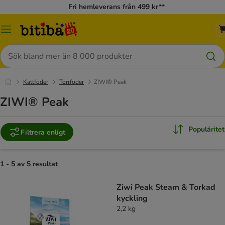
Fri hemleverans från 499 kr**
Meny
Sök
Kattfoder
Torrfoder
ZIWI® Peak
ZIWI® Peak
Populäritet
Filtrera enligt
1 - 5 av 5 resultat
Ziwi Peak Steam & Torkad
kyckling
2,2 kg