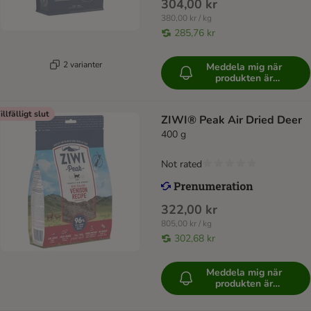
304,00 kr
380,00 kr / kg
285,76 kr
2 varianter
Meddela mig när
produkten är
tillgänglig
illfälligt slut
ZIWI® Peak Air Dried Deer
400 g
Not rated
322,00 kr
805,00 kr / kg
302,68 kr
Meddela mig när
produkten är
tillgänglig