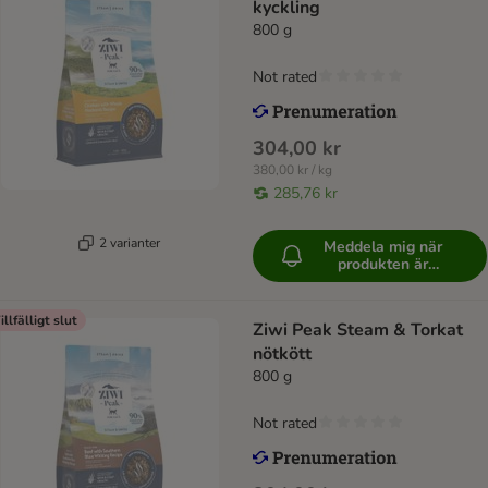
kyckling
800 g
Not rated
304,00 kr
380,00 kr / kg
285,76 kr
2 varianter
Meddela mig när
produkten är
tillgänglig
illfälligt slut
Ziwi Peak Steam & Torkat
nötkött
800 g
Not rated