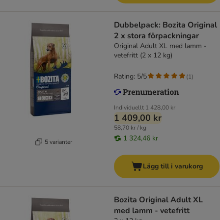
Dubbelpack: Bozita Original
2 x stora förpackningar
Original Adult XL med lamm -
vetefritt (2 x 12 kg)
Rating: 5/5
(
1
)
Individuellt
1 428,00 kr
1 409,00 kr
58,70 kr / kg
1 324,46 kr
5 varianter
Lägg till i varukorg
Bozita Original Adult XL
med lamm - vetefritt