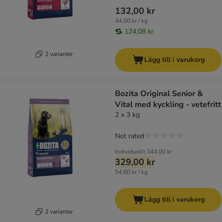
132,00 kr
44,00 kr / kg
124,08 kr
2 varianter
Lägg till i varukorg
Bozita Original Senior &
Vital med kyckling - vetefritt
2 x 3 kg
Not rated
Individuellt
344,00 kr
329,00 kr
54,80 kr / kg
Lägg till i varukorg
2 varianter