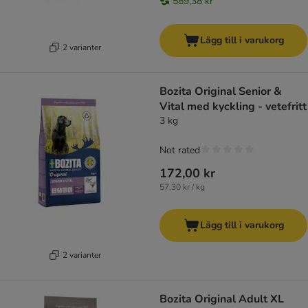
589,38 kr
Lägg till i varukorg
2 varianter
Bozita Original Senior &
Vital med kyckling - vetefritt
3 kg
Not rated
172,00 kr
57,30 kr / kg
Lägg till i varukorg
2 varianter
Bozita Original Adult XL