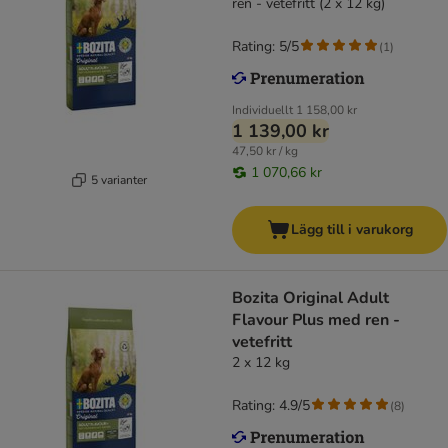
ren - vetefritt (2 x 12 kg)
Rating: 5/5
(
1
)
Individuellt
1 158,00 kr
1 139,00 kr
47,50 kr / kg
1 070,66 kr
5 varianter
Lägg till i varukorg
Bozita Original Adult
Flavour Plus med ren -
vetefritt
2 x 12 kg
Rating: 4.9/5
(
8
)