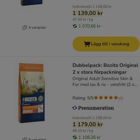
Individuellt
1 158,00 kr
1 139,00 kr
47,50 kr / kg
1 070,66 kr
4 varianter
Lägg till i varukorg
Dubbelpack: Bozita Original
2 x stora förpackningar
Original Adult Sensitive Skin &
Fur med lax & ris - vetefritt (2 x
12 kg)
Rating: 5/5
(
1
)
Individuellt
1 198,00 kr
1 179,00 kr
49,10 kr / kg
1 108,26 kr
5 varianter