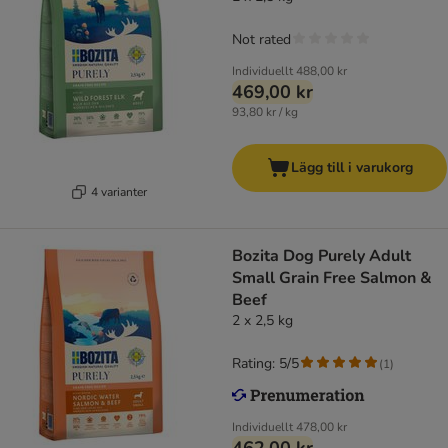
Not rated
Individuellt
488,00 kr
469,00 kr
93,80 kr / kg
Lägg till i varukorg
4 varianter
Bozita Dog Purely Adult
Small Grain Free Salmon &
Beef
2 x 2,5 kg
Rating: 5/5
(
1
)
Individuellt
478,00 kr