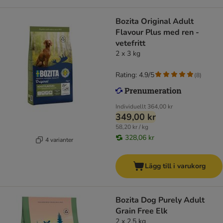
Bozita Original Adult
Flavour Plus med ren -
vetefritt
2 x 3 kg
Rating: 4.9/5
(
8
)
Individuellt
364,00 kr
349,00 kr
58,20 kr / kg
328,06 kr
4 varianter
Lägg till i varukorg
Bozita Dog Purely Adult
Grain Free Elk
2 x 2,5 kg