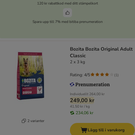
120 kr rabattkod med ditt stämpelkort
Spara upp till 7% med bitiba prenumeration
Bozita Bozita Original Adult
Classic
2 x 3 kg
Rating: 4/5
(
1
)
Individuellt
264,00 kr
249,00 kr
41,50 kr / kg
234,06 kr
2 varianter
Lägg till i varukorg