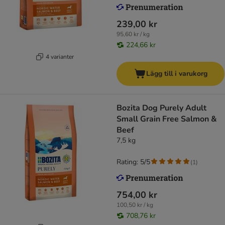
239,00 kr
95,60 kr / kg
224,66 kr
4 varianter
Lägg till i varukorg
Bozita Dog Purely Adult
Small Grain Free Salmon &
Beef
7,5 kg
Rating: 5/5
(
1
)
754,00 kr
100,50 kr / kg
708,76 kr