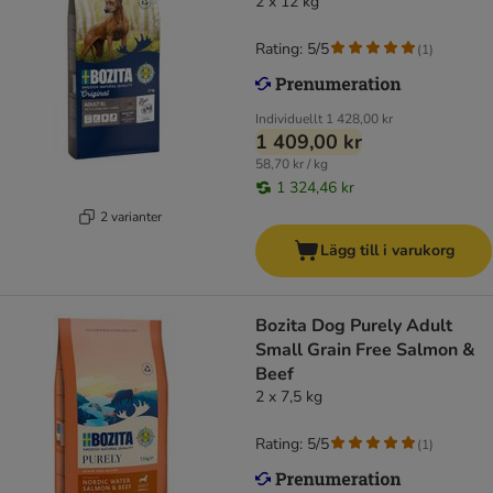
2 x 12 kg
Rating: 5/5
(
1
)
Individuellt
1 428,00 kr
1 409,00 kr
58,70 kr / kg
1 324,46 kr
2 varianter
Lägg till i varukorg
Bozita Dog Purely Adult
Small Grain Free Salmon &
Beef
2 x 7,5 kg
Rating: 5/5
(
1
)