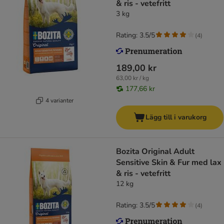
& ris - vetefritt
3 kg
Rating: 3.5/5
(
4
)
189,00 kr
63,00 kr / kg
177,66 kr
4 varianter
Lägg till i varukorg
Bozita Original Adult
Sensitive Skin & Fur med lax
& ris - vetefritt
12 kg
Rating: 3.5/5
(
4
)