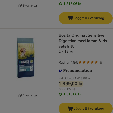
1 315,06 kr
5 varianter
Lägg till i varukorg
Bozita Original Sensitive
Digestion med lamm & ris -
vetefritt
2 x 12 kg
Rating: 4.8/5
(
5
)
Individuellt
1 418,00 kr
1 399,00 kr
58,30 kr / kg
1 315,06 kr
2 varianter
Lägg till i varukorg