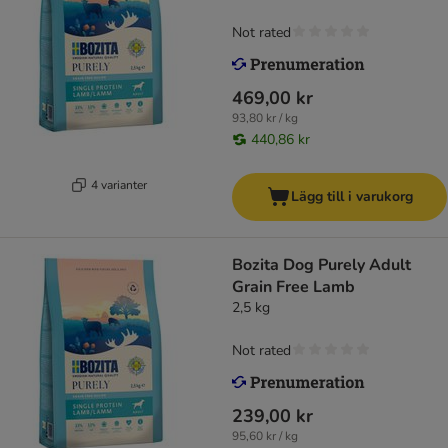
Not rated
469,00 kr
93,80 kr / kg
440,86 kr
4 varianter
Lägg till i varukorg
Bozita Dog Purely Adult
Grain Free Lamb
2,5 kg
Not rated
239,00 kr
95,60 kr / kg