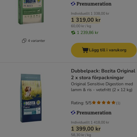
Individuellt
1 338,00 kr
1 319,00 kr
60,00 kr / kg
1 239,86 kr
4 varianter
Lägg till i varukorg
Dubbelpack: Bozita Original
2 x stora förpackningar
Original Sensitive Digestion med
lamm & ris - vetefritt (2 x 12 kg)
Rating: 5/5
(
1
)
Individuellt
1 418,00 kr
1 399,00 kr
58,30 kr / kg