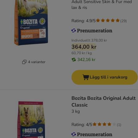
Adult Sensitive Skin & Fur med
lax & ris
Rating: 4.9/5
(
29
)
Individuellt
378,00 kr
364,00 kr
60,70 kr / kg
342,16 kr
4 varianter
Lägg till i varukorg
Bozita Bozita Original Adult
Classic
3 kg
Rating: 4/5
(
1
)