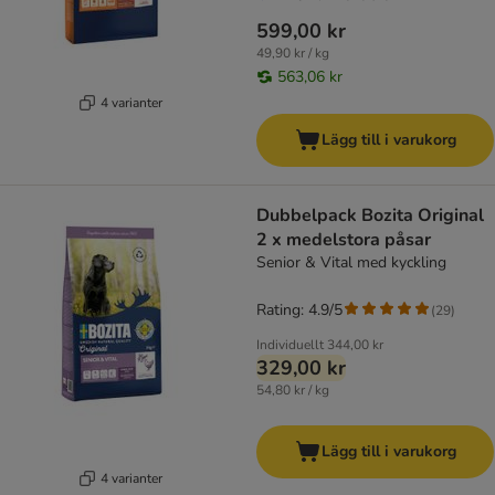
599,00 kr
49,90 kr / kg
563,06 kr
4 varianter
Lägg till i varukorg
Dubbelpack Bozita Original
2 x medelstora påsar
Senior & Vital med kyckling
Rating: 4.9/5
(
29
)
Individuellt
344,00 kr
329,00 kr
54,80 kr / kg
Lägg till i varukorg
4 varianter