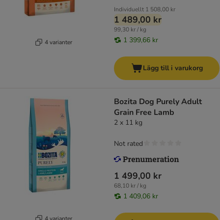
Individuellt
1 508,00 kr
1 489,00 kr
99,30 kr / kg
1 399,66 kr
4 varianter
Lägg till i varukorg
Bozita Dog Purely Adult
Grain Free Lamb
2 x 11 kg
Not rated
1 499,00 kr
68,10 kr / kg
1 409,06 kr
4 varianter