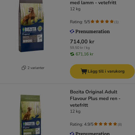
med lamm - vetefritt
12 kg
Rating: 5/5
(
1
)
714,00 kr
59,50 kr / kg
671,16 kr
2 varianter
Lägg till i varukorg
Bozita Original Adult
Flavour Plus med ren -
vetefritt
12 kg
Rating: 4.9/5
(
8
)