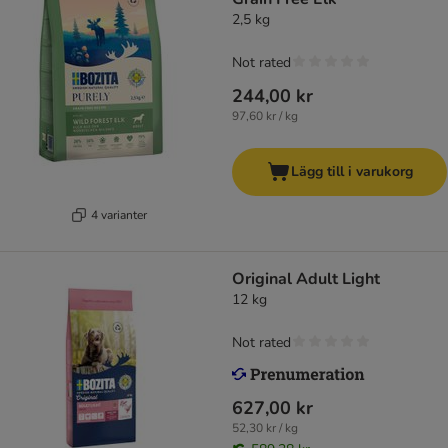
2,5 kg
Not rated
244,00 kr
97,60 kr / kg
Lägg till i varukorg
4 varianter
Original Adult Light
12 kg
Not rated
627,00 kr
52,30 kr / kg