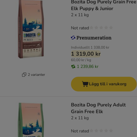
Bozita Dog Purely Grain Free
Elk Puppy & Junior
2 x 11 kg
Not rated
Individuellt
1 338,00 kr
1 319,00 kr
60,00 kr / kg
1 239,86 kr
2 varianter
Lägg till i varukorg
Bozita Dog Purely Adult
Grain Free Elk
2 x 11 kg
Not rated