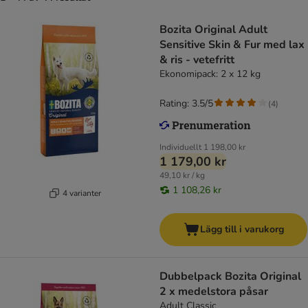
Bozita Original Adult
Sensitive Skin & Fur med lax
& ris - vetefritt
Ekonomipack: 2 x 12 kg
Rating: 3.5/5
(
4
)
Individuellt
1 198,00 kr
1 179,00 kr
49,10 kr / kg
1 108,26 kr
4 varianter
Lägg till i varukorg
Dubbelpack Bozita Original
2 x medelstora påsar
Adult Classic