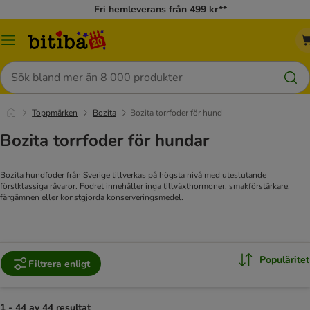
Fri hemleverans från 499 kr**
Meny
Sök
Toppmärken
Bozita
Bozita torrfoder för hund
Bozita torrfoder för hundar
Bozita hundfoder från Sverige tillverkas på högsta nivå med uteslutande
a våtfoder
förstklassiga råvaror. Fodret innehåller inga tillväxthormoner, smakförstärkare,
färgämnen eller konstgjorda konserveringsmedel.
Populäritet
Filtrera enligt
1 - 44 av 44 resultat