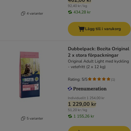
462,00 kr
92,40 kr / kg
434,28 kr
4 varianter
Lägg till i varukorg
Dubbelpack: Bozita Original
2 x stora förpackningar
Original Adult Light med kyckling
- vetefritt (2 x 12 kg)
Rating: 5/5
(
1
)
Individuellt
1 254,00 kr
1 229,00 kr
51,20 kr / kg
1 155,26 kr
5 varianter