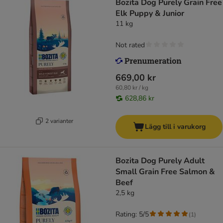
Bozita Dog Purely Grain Free
Elk Puppy & Junior
11 kg
Not rated
669,00 kr
60,80 kr / kg
628,86 kr
2 varianter
Lägg till i varukorg
Bozita Dog Purely Adult
Small Grain Free Salmon &
Beef
2,5 kg
Rating: 5/5
(
1
)