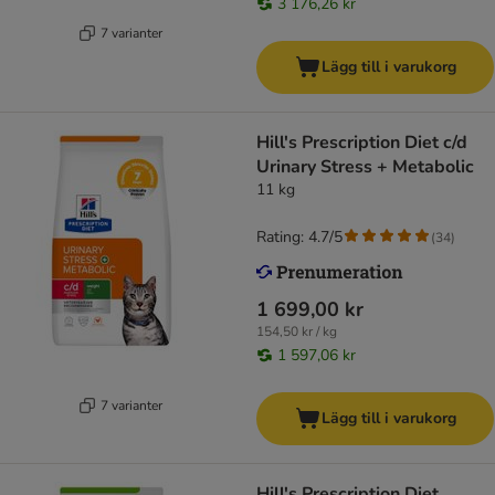
3 176,26 kr
7 varianter
Lägg till i varukorg
Hill's Prescription Diet c/d
Urinary Stress + Metabolic
11 kg
Rating: 4.7/5
(
34
)
1 699,00 kr
154,50 kr / kg
1 597,06 kr
7 varianter
Lägg till i varukorg
Hill's Prescription Diet