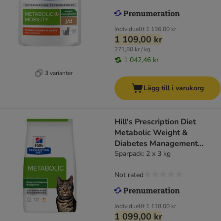
Individuellt
1 136,00 kr
1 109,00 kr
271,80 kr / kg
1 042,46 kr
3 varianter
Lägg till i varukorg
Hill's Prescription Diet
Metabolic Weight &
Diabetes Management
Salmon
Sparpack: 2 x 3 kg
Not rated
Individuellt
1 118,00 kr
1 099,00 kr