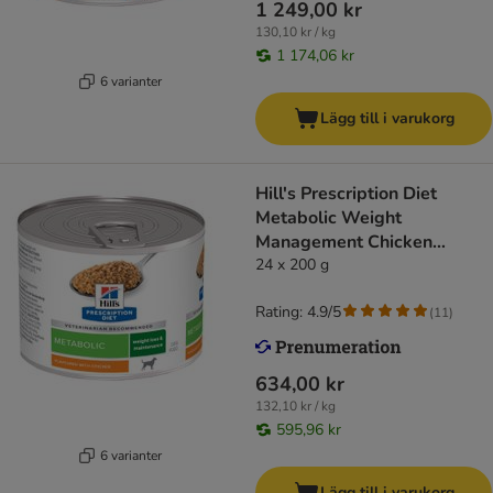
1 249,00 kr
130,10 kr / kg
1 174,06 kr
6 varianter
Lägg till i varukorg
Hill's Prescription Diet
Metabolic Weight
Management Chicken
hundfoder
24 x 200 g
Rating: 4.9/5
(
11
)
634,00 kr
132,10 kr / kg
595,96 kr
6 varianter
Lägg till i varukorg