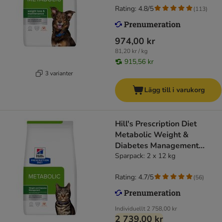
Rating: 4.8/5
(
113
)
974,00 kr
81,20 kr / kg
915,56 kr
3 varianter
Lägg till i varukorg
Hill's Prescription Diet
Metabolic Weight &
Diabetes Management
Chicken
Sparpack: 2 x 12 kg
Rating: 4.7/5
(
56
)
Individuellt
2 758,00 kr
2 739,00 kr