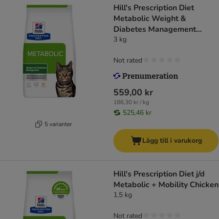
Hill's Prescription Diet
Metabolic Weight &
Diabetes Management
Salmon
3 kg
Not rated
559,00 kr
186,30 kr / kg
525,46 kr
5 varianter
Lägg till i varukorg
Hill's Prescription Diet j/d
Metabolic + Mobility Chicken
1,5 kg
Not rated