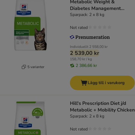
Metabolic Weight &
Diabetes Management
Salmon
Sparpack: 2 x 8 kg
Not rated
Individuellt
2 558,00 kr
2 539,00 kr
158,70 kr / kg
2 386,66 kr
5 varianter
Lägg till i varukorg
Hill's Prescription Diet j/d
Metabolic + Mobility Chicken
Sparpack: 2 x 8 kg
Not rated