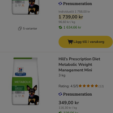
Individuellt
1 758,00 kr
1 739,00 kr
96,60 kr / kg
1 634,66 kr
5 varianter
Lägg till i varukorg
Hill's Prescription Diet
Metabolic Weight
Management Mini
3 kg
Rating: 4.5/5
(
12
)
349,00 kr
116,30 kr / kg