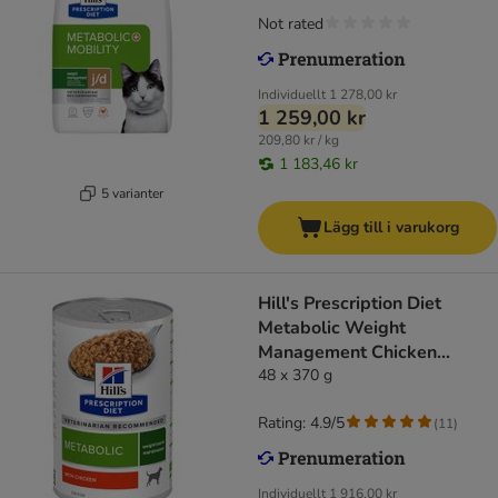
Not rated
Individuellt
1 278,00 kr
1 259,00 kr
209,80 kr / kg
1 183,46 kr
5 varianter
Lägg till i varukorg
Hill's Prescription Diet
Metabolic Weight
Management Chicken
hundfoder
48 x 370 g
Rating: 4.9/5
(
11
)
Individuellt
1 916,00 kr