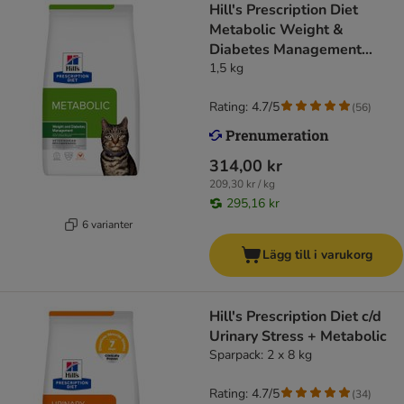
Hill's Prescription Diet
Metabolic Weight &
Diabetes Management
Chicken
1,5 kg
Rating: 4.7/5
(
56
)
314,00 kr
209,30 kr / kg
295,16 kr
6 varianter
Lägg till i varukorg
Hill's Prescription Diet c/d
Urinary Stress + Metabolic
Sparpack: 2 x 8 kg
Rating: 4.7/5
(
34
)