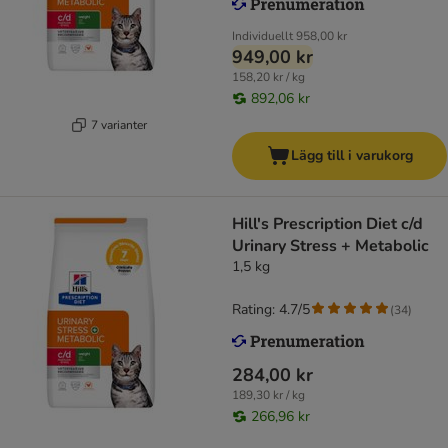
Individuellt
958,00 kr
949,00 kr
158,20 kr / kg
892,06 kr
7 varianter
Lägg till i varukorg
Hill's Prescription Diet c/d
Urinary Stress + Metabolic
1,5 kg
Rating: 4.7/5
(
34
)
284,00 kr
189,30 kr / kg
266,96 kr