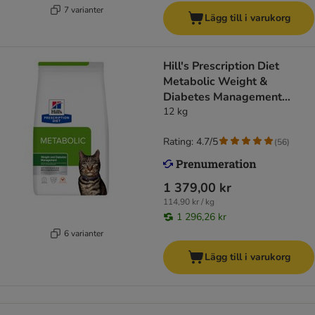
7 varianter
Lägg till i varukorg
Hill's Prescription Diet
Metabolic Weight &
Diabetes Management
Chicken
12 kg
Rating: 4.7/5
(
56
)
1 379,00 kr
114,90 kr / kg
1 296,26 kr
6 varianter
Lägg till i varukorg