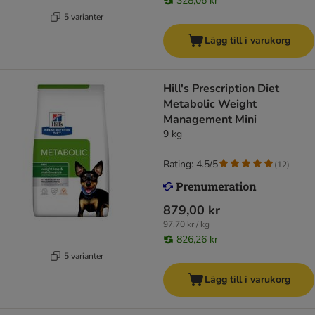
328,06 kr
5 varianter
Lägg till i varukorg
Hill's Prescription Diet
Metabolic Weight
Management Mini
9 kg
Rating: 4.5/5
(
12
)
879,00 kr
97,70 kr / kg
826,26 kr
5 varianter
Lägg till i varukorg