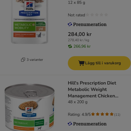
12 x 85 g
Not rated
284,00 kr
278,40 kr / kg
266,96 kr
3 varianter
Lägg till i varukorg
Hill's Prescription Diet
Metabolic Weight
Management Chicken
hundfoder
48 x 200 g
Rating: 4.9/5
(
11
)