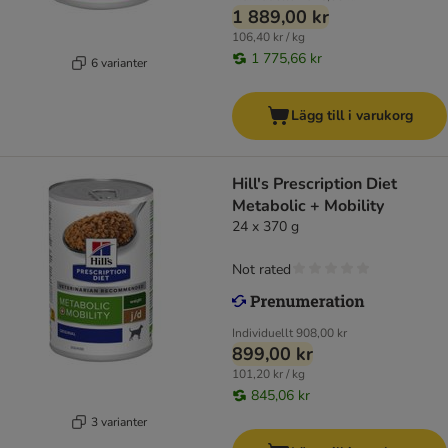
1 889,00 kr
106,40 kr / kg
1 775,66 kr
6 varianter
Lägg till i varukorg
Hill's Prescription Diet
Metabolic + Mobility
24 x 370 g
Not rated
Individuellt
908,00 kr
899,00 kr
101,20 kr / kg
845,06 kr
3 varianter