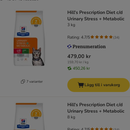
Hill's Prescription Diet c/d
Urinary Stress + Metabolic
3 kg
Rating: 4.7/5
(
34
)
479,00 kr
159,70 kr / kg
450,26 kr
7 varianter
Lägg till i varukorg
Hill's Prescription Diet c/d
Urinary Stress + Metabolic
8 kg
Rating: 4.7/5
(
34
)