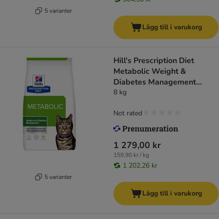
5 varianter
Lägg till i varukorg
Hill's Prescription Diet
Metabolic Weight &
Diabetes Management
Salmon
8 kg
Not rated
1 279,00 kr
159,90 kr / kg
1 202,26 kr
5 varianter
Lägg till i varukorg