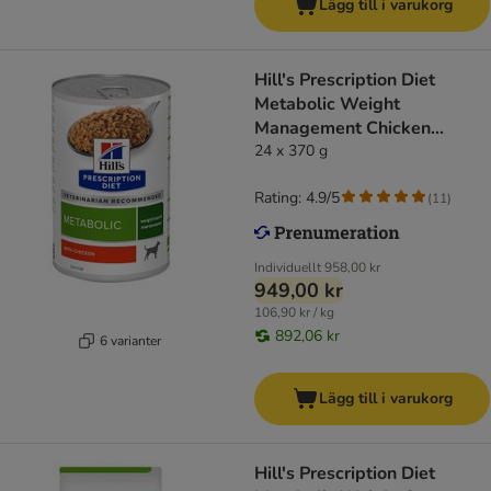
Lägg till i varukorg
Hill's Prescription Diet
Metabolic Weight
Management Chicken
hundfoder
24 x 370 g
Rating: 4.9/5
(
11
)
Individuellt
958,00 kr
949,00 kr
106,90 kr / kg
892,06 kr
6 varianter
Lägg till i varukorg
Hill's Prescription Diet