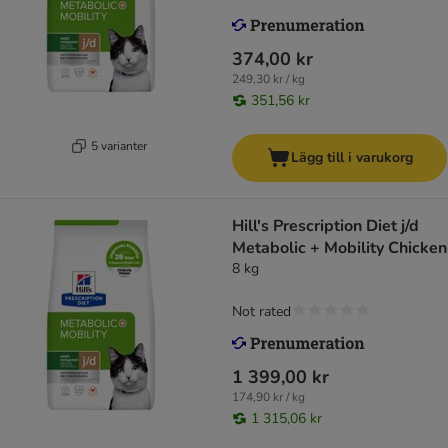
374,00 kr
249,30 kr / kg
351,56 kr
5 varianter
Lägg till i varukorg
Hill's Prescription Diet j/d
Metabolic + Mobility Chicken
8 kg
Not rated
1 399,00 kr
174,90 kr / kg
1 315,06 kr