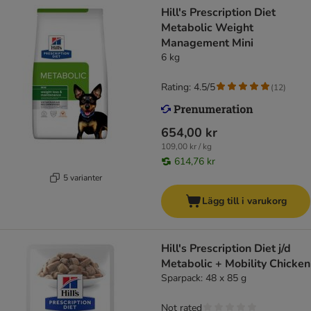
Hill's Prescription Diet
Metabolic Weight
Management Mini
6 kg
Rating: 4.5/5
(
12
)
654,00 kr
109,00 kr / kg
614,76 kr
5 varianter
Lägg till i varukorg
Hill's Prescription Diet j/d
Metabolic + Mobility Chicken
Sparpack: 48 x 85 g
Not rated