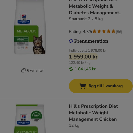
Metabolic Weight &
Diabetes Management
Chicken
Sparpack: 2 x 8 kg
Rating: 4.7/5
(
56
)
Individuellt
1 978,00 kr
1 959,00 kr
122,40 kr / kg
1 841,46 kr
6 varianter
Lägg till i varukorg
Hill's Prescription Diet
Metabolic Weight
Management Chicken
12 kg