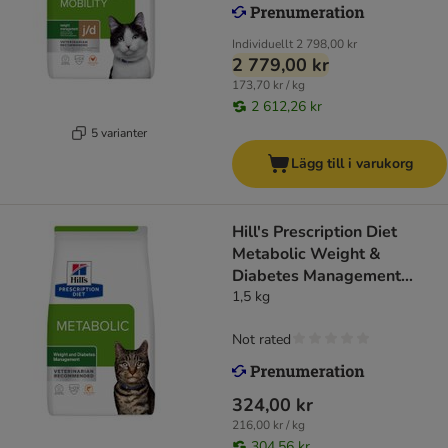
Individuellt
2 798,00 kr
2 779,00 kr
173,70 kr / kg
2 612,26 kr
5 varianter
Lägg till i varukorg
Hill's Prescription Diet
Metabolic Weight &
Diabetes Management
Salmon
1,5 kg
Not rated
324,00 kr
216,00 kr / kg
304,56 kr