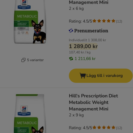
Management Mini
2 x 6 kg
Rating: 4.5/5
(
12
)
Individuellt
1 308,00 kr
1 289,00 kr
107,40 kr / kg
1 211,66 kr
5 varianter
Lägg till i varukorg
Hill's Prescription Diet
Metabolic Weight
Management Mini
2 x 9 kg
Rating: 4.5/5
(
12
)