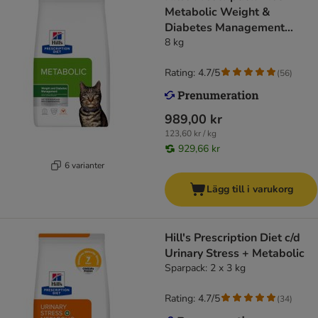
Metabolic Weight &
Diabetes Management
Chicken
8 kg
Rating: 4.7/5
(
56
)
989,00 kr
123,60 kr / kg
929,66 kr
6 varianter
Lägg till i varukorg
Hill's Prescription Diet c/d
Urinary Stress + Metabolic
Sparpack: 2 x 3 kg
Rating: 4.7/5
(
34
)