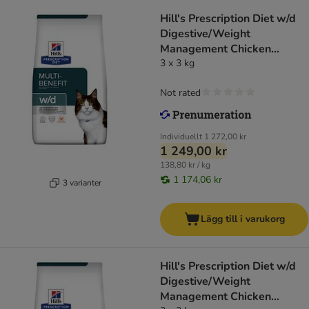
Hill's Prescription Diet w/d
Digestive/Weight
Management Chicken
kattfoder
3 x 3 kg
Not rated
Individuellt
1 272,00 kr
1 249,00 kr
138,80 kr / kg
1 174,06 kr
3 varianter
Lägg till i varukorg
Hill's Prescription Diet w/d
Digestive/Weight
Management Chicken