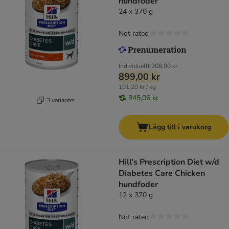
hundfoder
24 x 370 g
Not rated
Individuellt
908,00 kr
899,00 kr
101,20 kr / kg
845,06 kr
3 varianter
Lägg till i varukorg
Hill's Prescription Diet w/d
Diabetes Care Chicken
hundfoder
12 x 370 g
Not rated