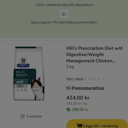
120 kr rabattkod med ditt stämpelkort
Spara upp till 7% med bitiba prenumeration
Hill's Prescription Diet w/d
Digestive/Weight
Management Chicken
kattfoder
3 kg
Not rated
424,00 kr
141,30 kr / kg
398,56 kr
3 varianter
Lägg till i varukorg