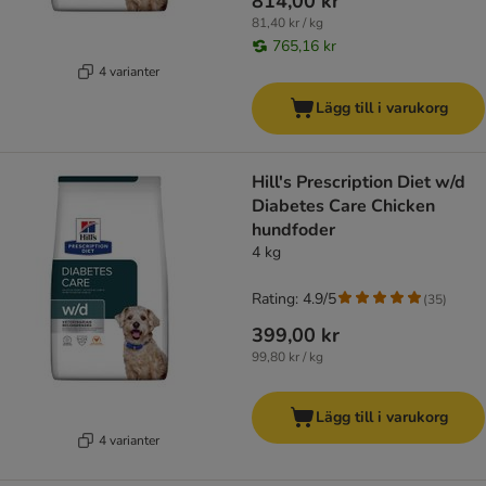
814,00 kr
81,40 kr / kg
765,16 kr
4 varianter
Lägg till i varukorg
Hill's Prescription Diet w/d
Diabetes Care Chicken
hundfoder
4 kg
Rating: 4.9/5
(
35
)
399,00 kr
99,80 kr / kg
Lägg till i varukorg
4 varianter