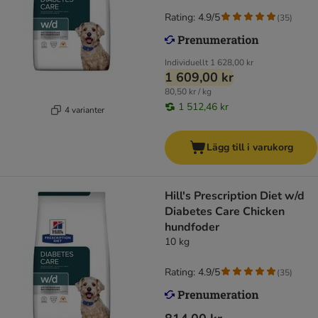
Rating: 4.9/5
(
35
)
Individuellt
1 628,00 kr
1 609,00 kr
80,50 kr / kg
1 512,46 kr
4 varianter
Lägg till i varukorg
Hill's Prescription Diet w/d
Diabetes Care Chicken
hundfoder
10 kg
Rating: 4.9/5
(
35
)