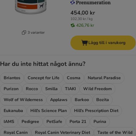
454,00 kr
102,30 kr / kg
426,76 kr
3 varianter
Lägg till i varukorg
Har du inte hittat något ännu?
Briantos
Concept for Life
Cosma
Natural Paradise
Purizon
Rocco
Smilla
TIAKI
Wild Freedom
Wolf of Wilderness
Applaws
Barkoo
Bozita
Eukanuba
Hill's Science Plan
Hill's Prescription Diet
IAMS
Pedigree
PetSafe
Porta 21
Purina
Royal Canin
Royal Canin Veterinary Diet
Taste of the Wild