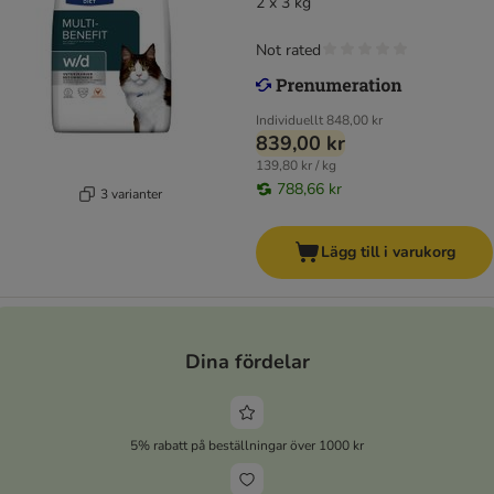
kattfoder
2 x 3 kg
Not rated
Individuellt
848,00 kr
839,00 kr
139,80 kr / kg
788,66 kr
3 varianter
Lägg till i varukorg
Dina fördelar
5% rabatt på beställningar över 1000 kr