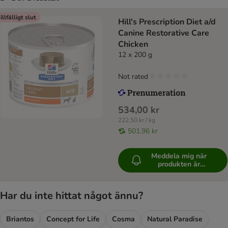
illfälligt slut
Hill's Prescription Diet a/d
Canine Restorative Care
Chicken
12 x 200 g
Not rated
534,00 kr
222,50 kr / kg
501,96 kr
Meddela mig när
produkten är
tillgänglig
Har du inte hittat något ännu?
Briantos
Concept for Life
Cosma
Natural Paradise