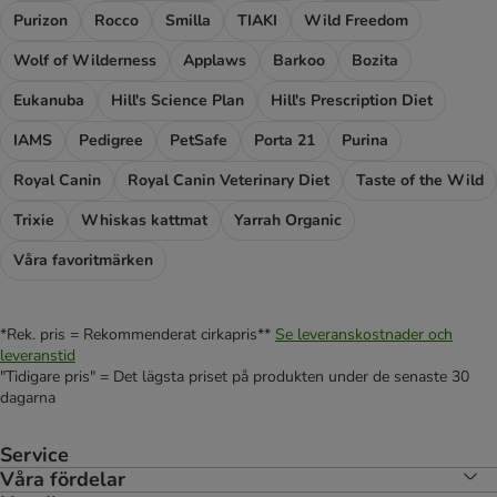
Purizon
Rocco
Smilla
TIAKI
Wild Freedom
Wolf of Wilderness
Applaws
Barkoo
Bozita
Eukanuba
Hill's Science Plan
Hill's Prescription Diet
IAMS
Pedigree
PetSafe
Porta 21
Purina
Royal Canin
Royal Canin Veterinary Diet
Taste of the Wild
Trixie
Whiskas kattmat
Yarrah Organic
Våra favoritmärken
*Rek. pris = Rekommenderat cirkapris**
Se leveranskostnader och
leveranstid
"Tidigare pris" = Det lägsta priset på produkten under de senaste 30
dagarna
Service
Våra fördelar