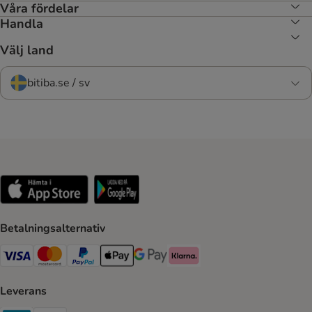
Våra fördelar
Handla
Välj land
bitiba.se / sv
Betalningsalternativ
VISA Payment Method
Mastercard Payment Method
Paypal Payment Method
Apple Pay Payment Method
Google Pay Payment Method
Klarna Payment Method
Leverans