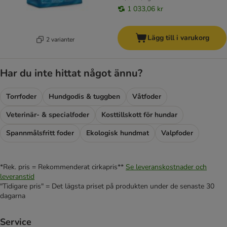
1 033,06 kr
Lägg till i varukorg
2 varianter
Har du inte hittat något ännu?
Torrfoder
Hundgodis & tuggben
Våtfoder
Veterinär- & specialfoder
Kosttillskott för hundar
Spannmålsfritt foder
Ekologisk hundmat
Valpfoder
*Rek. pris = Rekommenderat cirkapris**
Se leveranskostnader och
leveranstid
"Tidigare pris" = Det lägsta priset på produkten under de senaste 30
dagarna
Service