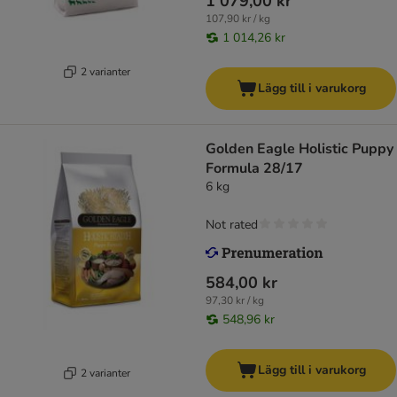
1 079,00 kr
107,90 kr / kg
1 014,26 kr
2 varianter
Lägg till i varukorg
Golden Eagle Holistic Puppy
Formula 28/17
6 kg
Not rated
584,00 kr
97,30 kr / kg
548,96 kr
Lägg till i varukorg
2 varianter