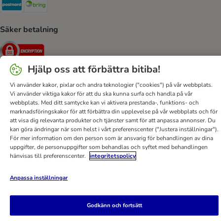
Postnord Shipping Method
Bring Shipping Method
Säker betalning
Security
Hjälp oss att förbättra bitiba!
Vi använder kakor, pixlar och andra teknologier ("cookies") på vår webbplats.
Vi använder viktiga kakor för att du ska kunna surfa och handla på vår
Hjälp
Kontakt
Villkor
Om företaget
DSA
webbplats. Med ditt samtycke kan vi aktivera prestanda-, funktions- och
Sekretesspolicy & Dataskydd
Fraktkostnad & leveranstid
marknadsföringskakor för att förbättra din upplevelse på vår webbplats och för
att visa dig relevanta produkter och tjänster samt för att anpassa annonser. Du
Betalningssätt
Ångerblankett
Tillgänglighetspolicy
kan göra ändringar när som helst i vårt preferenscenter ("Justera inställningar").
För mer information om den person som är ansvarig för behandlingen av dina
bitiba GmbH
2026
uppgifter, de personuppgifter som behandlas och syftet med behandlingen
hänvisas till preferenscenter.
integritetspolicy
Anpassa inställningar
Godkänn och fortsätt