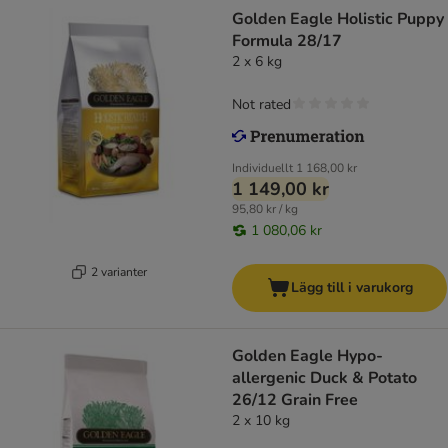
Golden Eagle Holistic Puppy
Formula 28/17
2 x 6 kg
Not rated
Individuellt
1 168,00 kr
1 149,00 kr
95,80 kr / kg
1 080,06 kr
2 varianter
Lägg till i varukorg
Golden Eagle Hypo-
allergenic Duck & Potato
26/12 Grain Free
2 x 10 kg