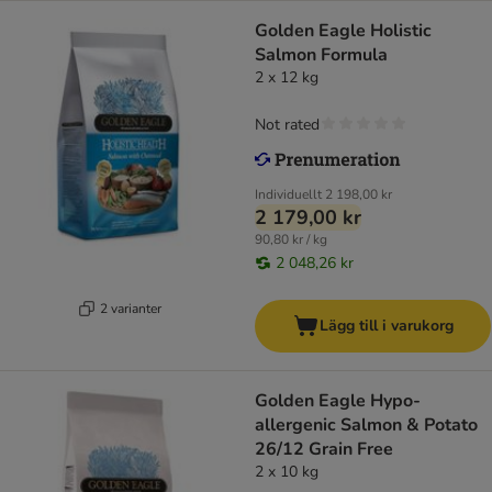
Golden Eagle Holistic
Salmon Formula
2 x 12 kg
Not rated
Individuellt
2 198,00 kr
2 179,00 kr
90,80 kr / kg
2 048,26 kr
2 varianter
Lägg till i varukorg
Golden Eagle Hypo-
allergenic Salmon & Potato
26/12 Grain Free
2 x 10 kg