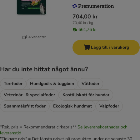
704,00 kr
70,40 kr / kg
661,76 kr
4 varianter
Lägg till i varukorg
Har du inte hittat något ännu?
Torrfoder
Hundgodis & tuggben
Våtfoder
Veterinär- & specialfoder
Kosttillskott för hundar
Spannmålsfritt foder
Ekologisk hundmat
Valpfoder
*Rek. pris = Rekommenderat cirkapris**
Se leveranskostnader och
leveranstid
"Tidigare pris" = Det lägsta priset på produkten under de senaste 30