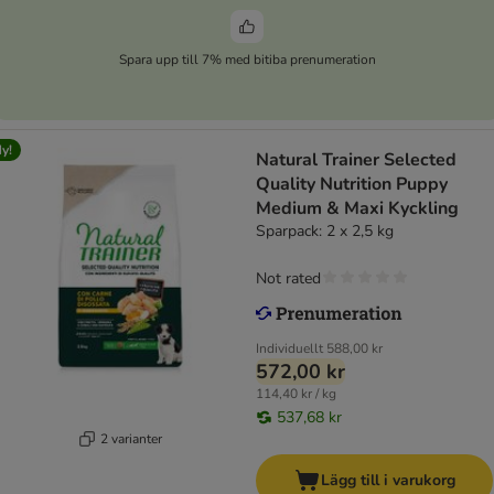
Spara upp till 7% med bitiba prenumeration
y!
Natural Trainer Selected
Quality Nutrition Puppy
Medium & Maxi Kyckling
Sparpack: 2 x 2,5 kg
Not rated
Individuellt
588,00 kr
572,00 kr
114,40 kr / kg
537,68 kr
2 varianter
Lägg till i varukorg