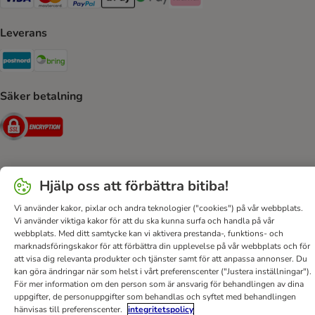
VISA Payment Method
Mastercard Payment Method
Paypal Payment Method
Apple Pay Payment Method
Google Pay Payment Method
Klarna Payment Method
Leverans
Postnord Shipping Method
Bring Shipping Method
Säker betalning
Security
Hjälp oss att förbättra bitiba!
Hjälp
Kontakt
Villkor
Om företaget
DSA
Sekretesspolicy & Dataskydd
Fraktkostnad & leveranstid
Vi använder kakor, pixlar och andra teknologier ("cookies") på vår webbplats.
Vi använder viktiga kakor för att du ska kunna surfa och handla på vår
Betalningssätt
Ångerblankett
Tillgänglighetspolicy
webbplats. Med ditt samtycke kan vi aktivera prestanda-, funktions- och
marknadsföringskakor för att förbättra din upplevelse på vår webbplats och för
bitiba GmbH
2026
att visa dig relevanta produkter och tjänster samt för att anpassa annonser. Du
kan göra ändringar när som helst i vårt preferenscenter ("Justera inställningar").
För mer information om den person som är ansvarig för behandlingen av dina
uppgifter, de personuppgifter som behandlas och syftet med behandlingen
hänvisas till preferenscenter.
integritetspolicy