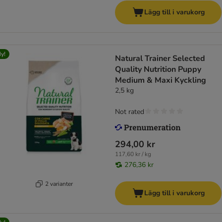
Lägg till i varukorg
y!
Natural Trainer Selected
Quality Nutrition Puppy
Medium & Maxi Kyckling
2,5 kg
Not rated
294,00 kr
117,60 kr / kg
276,36 kr
2 varianter
Lägg till i varukorg