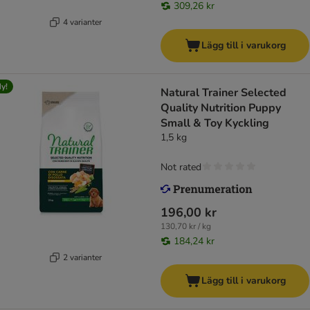
309,26 kr
4 varianter
Lägg till i varukorg
y!
Natural Trainer Selected
Quality Nutrition Puppy
Small & Toy Kyckling
1,5 kg
Not rated
196,00 kr
130,70 kr / kg
184,24 kr
2 varianter
Lägg till i varukorg