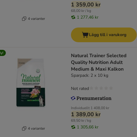
1 359,00 kr
68,00 kr / kg
1 277,46 kr
4 varianter
Lägg till i varukorg
y!
Natural Trainer Selected
Quality Nutrition Adult
Medium & Maxi Kalkon
Sparpack: 2 x 10 kg
Not rated
Individuellt
1 408,00 kr
1 389,00 kr
69,50 kr / kg
1 305,66 kr
4 varianter