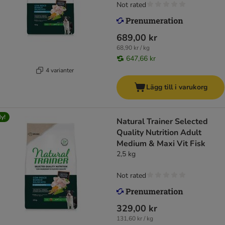
Not rated
689,00 kr
68,90 kr / kg
647,66 kr
4 varianter
Lägg till i varukorg
y!
Natural Trainer Selected
Quality Nutrition Adult
Medium & Maxi Vit Fisk
2,5 kg
Not rated
329,00 kr
131,60 kr / kg