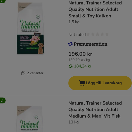
y!
Natural Trainer Selected
Quality Nutrition Adult
Small & Toy Kalkon
1,5 kg
Not rated
196,00 kr
130,70 kr / kg
184,24 kr
2 varianter
Lägg till i varukorg
y!
Natural Trainer Selected
Quality Nutrition Adult
Medium & Maxi Vit Fisk
10 kg