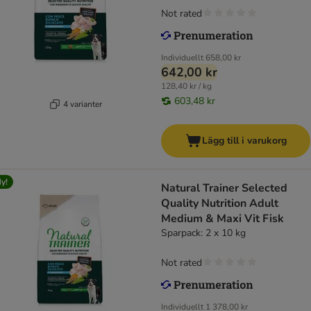
Not rated
Individuellt
658,00 kr
642,00 kr
128,40 kr / kg
603,48 kr
4 varianter
Lägg till i varukorg
y!
Natural Trainer Selected
Quality Nutrition Adult
Medium & Maxi Vit Fisk
Sparpack: 2 x 10 kg
Not rated
Individuellt
1 378,00 kr