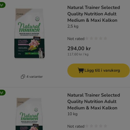
y!
Natural Trainer Selected
Quality Nutrition Adult
Medium & Maxi Kalkon
2,5 kg
Not rated
294,00 kr
117,60 kr / kg
Lägg till i varukorg
4 varianter
y!
Natural Trainer Selected
Quality Nutrition Adult
Medium & Maxi Kalkon
10 kg
Not rated