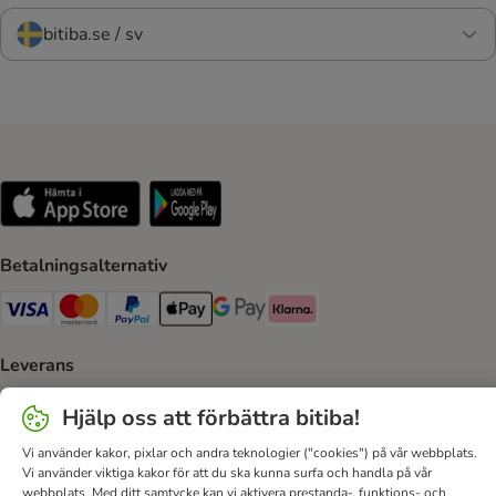
bitiba.se / sv
Betalningsalternativ
VISA Payment Method
Mastercard Payment Method
Paypal Payment Method
Apple Pay Payment Method
Google Pay Payment Method
Klarna Payment Method
Leverans
Postnord Shipping Method
Bring Shipping Method
Hjälp oss att förbättra bitiba!
Vi använder kakor, pixlar och andra teknologier ("cookies") på vår webbplats.
Säker betalning
Vi använder viktiga kakor för att du ska kunna surfa och handla på vår
webbplats. Med ditt samtycke kan vi aktivera prestanda-, funktions- och