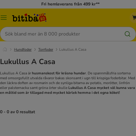
Fri hemleverans från 499 kr**
Meny
Sök
Hundfoder
Torrfoder
Lukullus A Casa
Lukullus A Casa
Lukullus A Casa är
husmanskost för kräsna hundar
. De spannmålsfria sorterna
med omsorgsfullt utvalda råvaror bakas skonsamt i ugn till krispiga foderbitar. Med
den läckra doften av rosmarin och de synliga bitarna av potatis, morötter, linfrön
eller palsternacka samt gröna örter skulle
Lukullus A Casa mycket väl kunna vara
en måltid som är tillagad med mycket kärlek hemma i det egna köket!
0 - 0 av 0 resultat