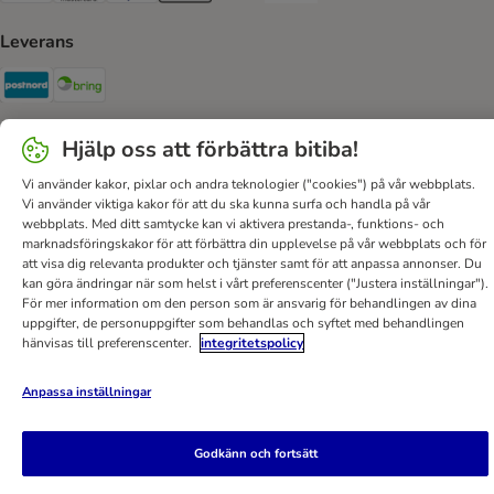
Leverans
Postnord Shipping Method
Bring Shipping Method
Säker betalning
Hjälp oss att förbättra bitiba!
Security
Vi använder kakor, pixlar och andra teknologier ("cookies") på vår webbplats.
Vi använder viktiga kakor för att du ska kunna surfa och handla på vår
webbplats. Med ditt samtycke kan vi aktivera prestanda-, funktions- och
marknadsföringskakor för att förbättra din upplevelse på vår webbplats och för
att visa dig relevanta produkter och tjänster samt för att anpassa annonser. Du
kan göra ändringar när som helst i vårt preferenscenter ("Justera inställningar").
Hjälp
Kontakt
Villkor
Om företaget
DSA
För mer information om den person som är ansvarig för behandlingen av dina
Sekretesspolicy & Dataskydd
Fraktkostnad & leveranstid
uppgifter, de personuppgifter som behandlas och syftet med behandlingen
hänvisas till preferenscenter.
integritetspolicy
Betalningssätt
Ångerblankett
Tillgänglighetspolicy
bitiba GmbH
2026
Anpassa inställningar
Godkänn och fortsätt