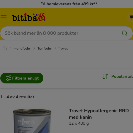
Fri hemleverans från 499 kr**
Meny
Sök
Hundfoder
Torrfoder
Trovet
Populäritet
Filtrera enligt
1 - 4 av 4 resultat
Trovet Hypoallergenic RRD
med kanin
12 x 400 g