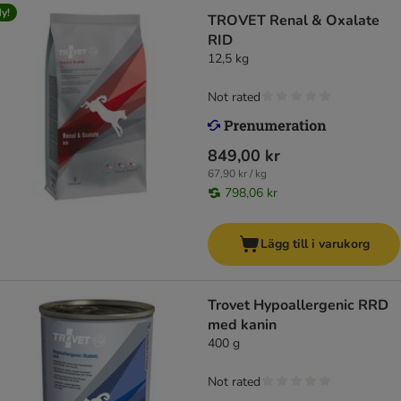
y!
TROVET Renal & Oxalate
RID
12,5 kg
Not rated
849,00 kr
67,90 kr / kg
798,06 kr
Lägg till i varukorg
Trovet Hypoallergenic RRD
med kanin
400 g
Not rated