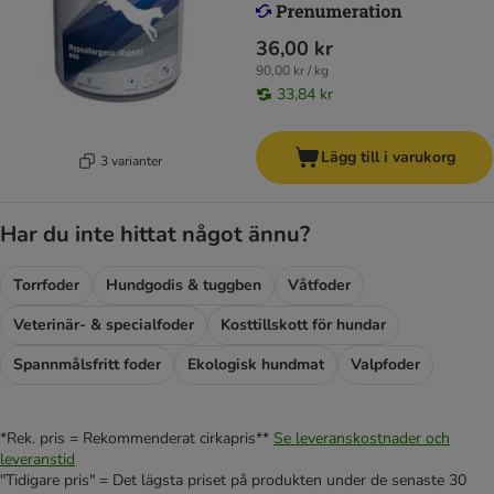
36,00 kr
90,00 kr / kg
33,84 kr
Lägg till i varukorg
3 varianter
Har du inte hittat något ännu?
Torrfoder
Hundgodis & tuggben
Våtfoder
Veterinär- & specialfoder
Kosttillskott för hundar
Spannmålsfritt foder
Ekologisk hundmat
Valpfoder
*Rek. pris = Rekommenderat cirkapris**
Se leveranskostnader och
leveranstid
"Tidigare pris" = Det lägsta priset på produkten under de senaste 30