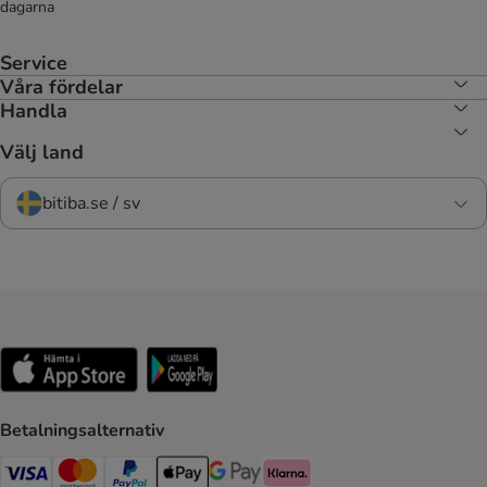
dagarna
Service
Våra fördelar
Handla
Välj land
bitiba.se / sv
Betalningsalternativ
VISA Payment Method
Mastercard Payment Method
Paypal Payment Method
Apple Pay Payment Method
Google Pay Payment Method
Klarna Payment Method