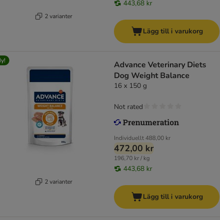
443,68 kr
2 varianter
Lägg till i varukorg
y!
Advance Veterinary Diets
Dog Weight Balance
16 x 150 g
Not rated
Individuellt
488,00 kr
472,00 kr
196,70 kr / kg
443,68 kr
2 varianter
Lägg till i varukorg