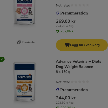
Not rated
269,00 kr
224,20 kr / kg
252,86 kr
2 varianter
Lägg till i varukorg
y!
Advance Veterinary Diets
Dog Weight Balance
8 x 150 g
Not rated
244,00 kr
203,30 kr / kg
229,36 kr