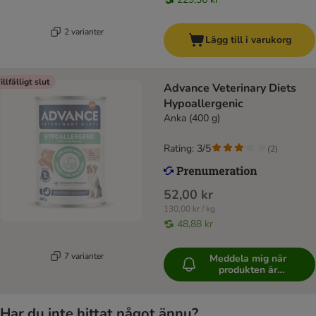
2 varianter
Lägg till i varukorg
illfälligt slut
Advance Veterinary Diets
Hypoallergenic
Anka (400 g)
Rating: 3/5
(
2
)
52,00 kr
130,00 kr / kg
48,88 kr
7 varianter
Meddela mig när
produkten är
tillgänglig
Har du inte hittat något ännu?