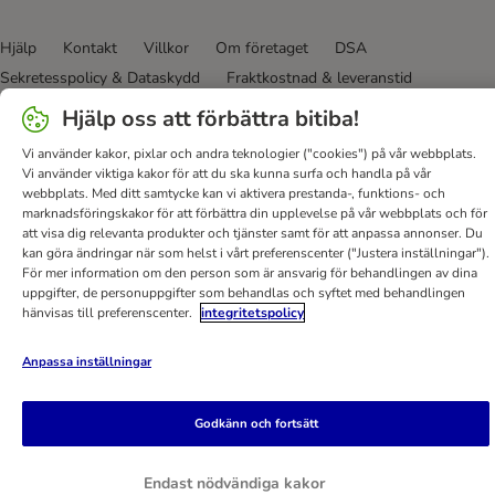
Hjälp
Kontakt
Villkor
Om företaget
DSA
Sekretesspolicy & Dataskydd
Fraktkostnad & leveranstid
Betalningssätt
Ångerblankett
Tillgänglighetspolicy
Hjälp oss att förbättra bitiba!
bitiba GmbH
2026
Vi använder kakor, pixlar och andra teknologier ("cookies") på vår webbplats.
Vi använder viktiga kakor för att du ska kunna surfa och handla på vår
webbplats. Med ditt samtycke kan vi aktivera prestanda-, funktions- och
marknadsföringskakor för att förbättra din upplevelse på vår webbplats och för
att visa dig relevanta produkter och tjänster samt för att anpassa annonser. Du
kan göra ändringar när som helst i vårt preferenscenter ("Justera inställningar").
För mer information om den person som är ansvarig för behandlingen av dina
uppgifter, de personuppgifter som behandlas och syftet med behandlingen
hänvisas till preferenscenter.
integritetspolicy
Anpassa inställningar
Godkänn och fortsätt
Endast nödvändiga kakor