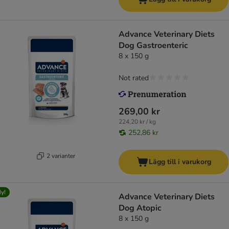
Advance Veterinary Diets
Dog Gastroenteric
8 x 150 g
Not rated
269,00 kr
224,20 kr / kg
252,86 kr
2 varianter
Lägg till i varukorg
y!
Advance Veterinary Diets
Dog Atopic
8 x 150 g