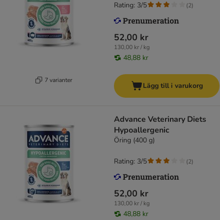
Rating: 3/5
(
2
)
52,00 kr
130,00 kr / kg
48,88 kr
7 varianter
Lägg till i varukorg
Advance Veterinary Diets
Hypoallergenic
Öring (400 g)
Rating: 3/5
(
2
)
52,00 kr
130,00 kr / kg
48,88 kr