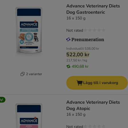
Advance Veterinary Diets
Dog Gastroenteric
16 x 150 g
Not rated
Individuellt
538,00 kr
522,00 kr
217,50 kr / kg
490,68 kr
2 varianter
Lägg till i varukorg
y!
Advance Veterinary Diets
Dog Atopic
16 x 150 g
Not rated