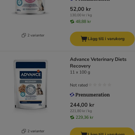
52,00 kr
130,00 kr / kg
48,88 kr
2 varianter
Lägg till i varukorg
Advance Veterinary Diets
Recovery
11 x 100 g
Not rated
244,00 kr
221,80 kr / kg
229,36 kr
2 varianter
Lägg till i varukorg