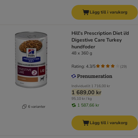
Lägg till i varukorg
Hill's Prescription Diet i/d
Digestive Care Turkey
hundfoder
48 x 360 g
Rating: 4.3/5
(
29
)
Individuellt
1 716,00 kr
1 689,00 kr
95,10 kr / kg
1 587,66 kr
6 varianter
Lägg till i varukorg