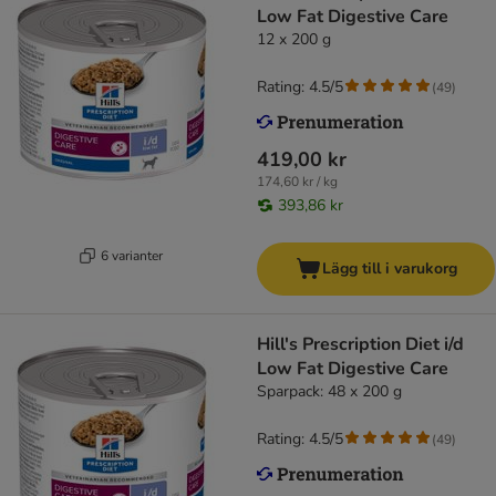
Low Fat Digestive Care
12 x 200 g
Rating: 4.5/5
(
49
)
419,00 kr
174,60 kr / kg
393,86 kr
6 varianter
Lägg till i varukorg
Hill's Prescription Diet i/d
Low Fat Digestive Care
Sparpack: 48 x 200 g
Rating: 4.5/5
(
49
)