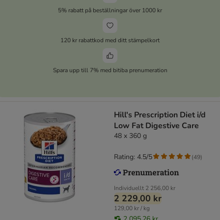
5% rabatt på beställningar över 1000 kr
120 kr rabattkod med ditt stämpelkort
Spara upp till 7% med bitiba prenumeration
Hill's Prescription Diet i/d
Low Fat Digestive Care
48 x 360 g
Rating: 4.5/5
(
49
)
Individuellt
2 256,00 kr
2 229,00 kr
129,00 kr / kg
2 095,26 kr