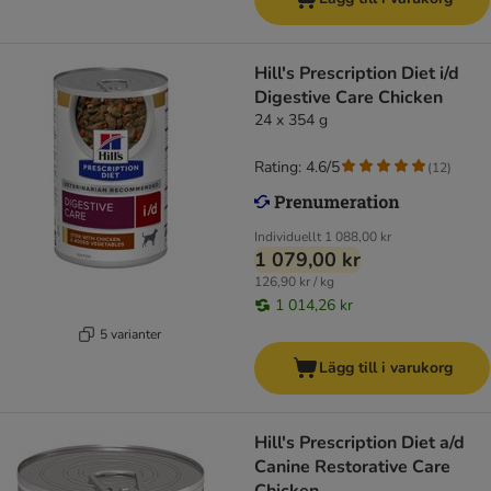
Hill's Prescription Diet i/d
Digestive Care Chicken
24 x 354 g
Rating: 4.6/5
(
12
)
Individuellt
1 088,00 kr
1 079,00 kr
126,90 kr / kg
1 014,26 kr
5 varianter
Lägg till i varukorg
Hill's Prescription Diet a/d
Canine Restorative Care