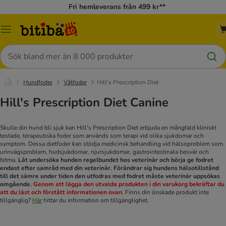
Fri hemleverans från 499 kr**
Meny
Sök
Hundfoder
Våtfoder
Hill's Prescription Diet
Hill's Prescription Diet Canine
Skulle din hund bli sjuk kan Hill's Prescription Diet erbjuda en mångfald kliniskt
testade, terapeutiska foder som används som terapi vid olika sjukdomar och
symptom.
Dessa dietfoder kan stödja medicinsk behandling vid hälsoproblem som
urinvägsproblem, hudsjukdomar, njursjukdomar, gastrointestinala besvär och
fetma.
Låt undersöka hunden regelbundet hos veterinär och börja ge fodret
endast efter samråd med din veterinär. Förändrar sig hundens hälsotillstånd
till det sämre under tiden den utfodras med fodret måste veterinär uppsökas
omgående.
Genom att lägga den utvalda produkten i din varukorg bekräftar du
att du läst och förstått informationen ovan.
Finns din önskade produkt inte
tillgänglig?
Här
hittar du information om tillgänglighet.