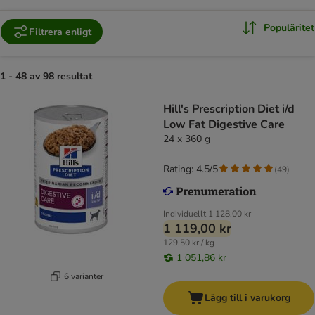
Populäritet
Filtrera enligt
1 - 48 av 98 resultat
Hill's Prescription Diet i/d
Low Fat Digestive Care
24 x 360 g
Rating: 4.5/5
(
49
)
Individuellt
1 128,00 kr
1 119,00 kr
129,50 kr / kg
1 051,86 kr
6 varianter
Lägg till i varukorg