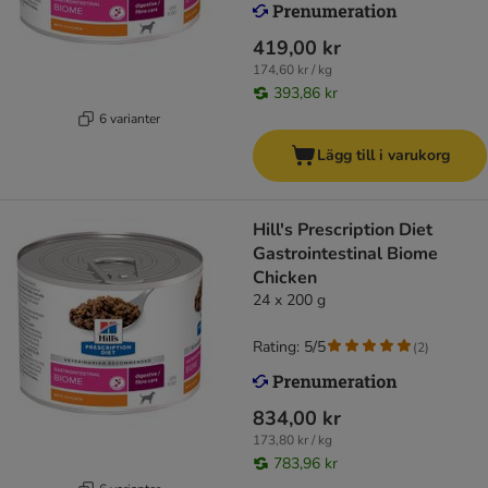
419,00 kr
174,60 kr / kg
393,86 kr
6 varianter
Lägg till i varukorg
Hill's Prescription Diet
Gastrointestinal Biome
Chicken
24 x 200 g
Rating: 5/5
(
2
)
834,00 kr
173,80 kr / kg
783,96 kr