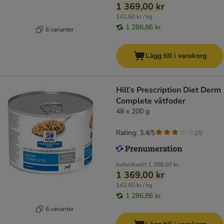
1 369,00 kr
142,60 kr / kg
1 286,86 kr
6 varianter
Lägg till i varukorg
Hill’s Prescription Diet Derm
Complete våtfoder
48 x 200 g
Rating: 3.4/5
(
7
)
Individuellt
1 388,00 kr
1 369,00 kr
142,60 kr / kg
1 286,86 kr
6 varianter