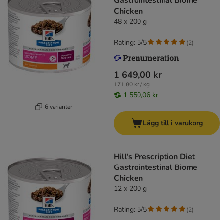
Gastrointestinal Biome
Chicken
48 x 200 g
Rating: 5/5
(
2
)
1 649,00 kr
171,80 kr / kg
1 550,06 kr
6 varianter
Lägg till i varukorg
Hill's Prescription Diet
Gastrointestinal Biome
Chicken
12 x 200 g
Rating: 5/5
(
2
)