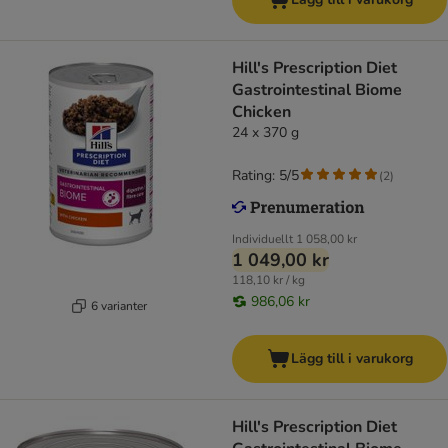
Hill's Prescription Diet
Gastrointestinal Biome
Chicken
24 x 370 g
Rating: 5/5
(
2
)
Individuellt
1 058,00 kr
1 049,00 kr
118,10 kr / kg
986,06 kr
6 varianter
Lägg till i varukorg
Hill's Prescription Diet