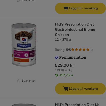
6 varianter
Lägg till i varukorg
Hill's Prescription Diet
Gastrointestinal Biome
Chicken
12 x 370 g
Rating: 5/5
(
2
)
529,00 kr
119,10 kr / kg
497,26 kr
6 varianter
Lägg till i varukorg
Hill's Prescription Diet l/d