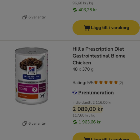
96,60 kr / kg
403,26 kr
6 varianter
Lägg till i varukorg
Hill's Prescription Diet
Gastrointestinal Biome
Chicken
48 x 370 g
Rating: 5/5
(
2
)
Individuellt
2 116,00 kr
2 089,00 kr
117,60 kr / kg
1 963,66 kr
6 varianter
Lägg till i varukorg