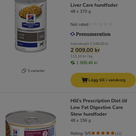
Liver Care hundfoder
48 x 370 g
Not rated
Individuellt
2 048,00 kr
2 009,00 kr
113,10 kr / kg
1 888,46 kr
3 varianter
Lägg till i varukorg
Hill's Prescription Diet i/d
Low Fat Digestive Care
Stew hundfoder
48 x 156 g
Rating: 5/5
(
12
)