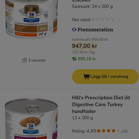
Chicken
Sparpack: 24 x 200 g
Not rated
Individuellt
954,00 kr
947,00 kr
197,30 kr / kg
890,18 kr
3 varianter
Lägg till i varukorg
Hill's Prescription Diet i/d
Digestive Care Turkey
hundfoder
12 x 200 g
Rating: 4.3/5
(
29
)