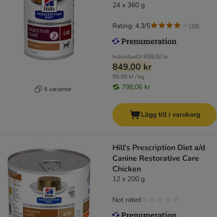
24 x 360 g
Rating: 4.3/5
(
29
)
Individuellt
858,00 kr
849,00 kr
95,60 kr / kg
798,06 kr
6 varianter
Lägg till i varukorg
Hill's Prescription Diet a/d
Canine Restorative Care
Chicken
12 x 200 g
Not rated