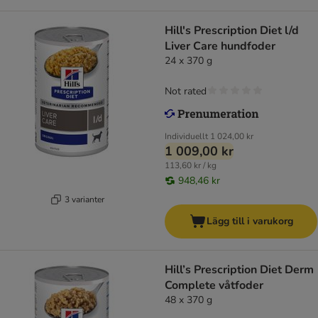
Hill's Prescription Diet l/d
Liver Care hundfoder
24 x 370 g
Not rated
Individuellt
1 024,00 kr
1 009,00 kr
113,60 kr / kg
948,46 kr
3 varianter
Lägg till i varukorg
Hill’s Prescription Diet Derm
Complete våtfoder
48 x 370 g