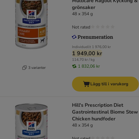
Multicare Ragout Kyckling &
grönsaker
48 x 354 g
Not rated
Individuellt
1 976,00 kr
1 949,00 kr
114,70 kr / kg
1 832,06 kr
3 varianter
Lägg till i varukorg
Hill's Prescription Diet
Gastrointestinal Biome Stew
Chicken hundfoder
48 x 354 g
Not rated