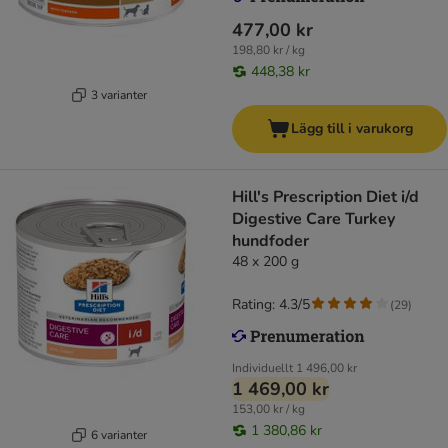
477,00 kr
198,80 kr / kg
448,38 kr
3 varianter
Lägg till i varukorg
Hill's Prescription Diet i/d
Digestive Care Turkey
hundfoder
48 x 200 g
Rating: 4.3/5
(
29
)
Individuellt
1 496,00 kr
1 469,00 kr
153,00 kr / kg
1 380,86 kr
6 varianter