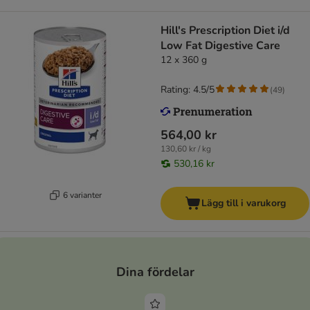
Hill's Prescription Diet i/d
Low Fat Digestive Care
12 x 360 g
Rating: 4.5/5
(
49
)
564,00 kr
130,60 kr / kg
530,16 kr
6 varianter
Lägg till i varukorg
Dina fördelar