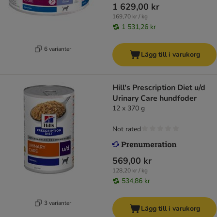
1 629,00 kr
169,70 kr / kg
1 531,26 kr
6 varianter
Lägg till i varukorg
Hill's Prescription Diet u/d
Urinary Care hundfoder
12 x 370 g
Not rated
569,00 kr
128,20 kr / kg
534,86 kr
3 varianter
Lägg till i varukorg