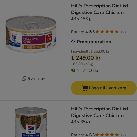
Hill's Prescription Diet i/d
Digestive Care Chicken
48 x 156 g
Rating: 4.6/5
(
12
)
Individuellt
1 268,00 kr
1 249,00 kr
166,80 kr / kg
1 174,06 kr
5 varianter
Lägg till i varukorg
Hill's Prescription Diet i/d
Digestive Care Chicken
48 x 354 g
Rating: 4.6/5
(
12
)