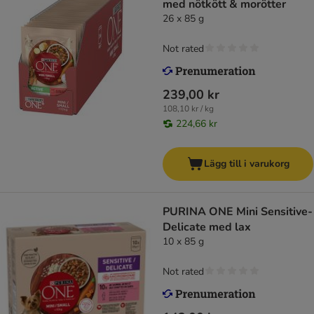
med nötkött & morötter
26 x 85 g
Not rated
239,00 kr
108,10 kr / kg
224,66 kr
Lägg till i varukorg
PURINA ONE Mini Sensitive-
Delicate med lax
10 x 85 g
Not rated