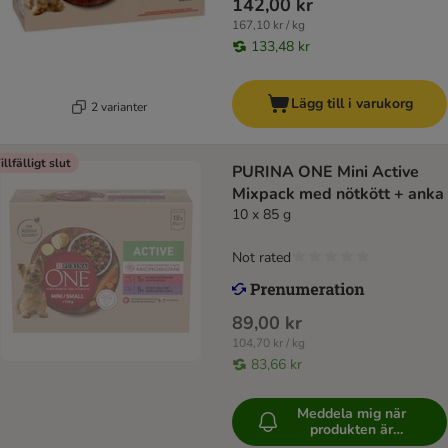
142,00 kr
167,10 kr / kg
133,48 kr
Lägg till i varukorg
2 varianter
illfälligt slut
PURINA ONE Mini Active
Mixpack med nötkött + anka
10 x 85 g
Not rated
89,00 kr
104,70 kr / kg
83,66 kr
Meddela mig när
produkten är
tillgänglig