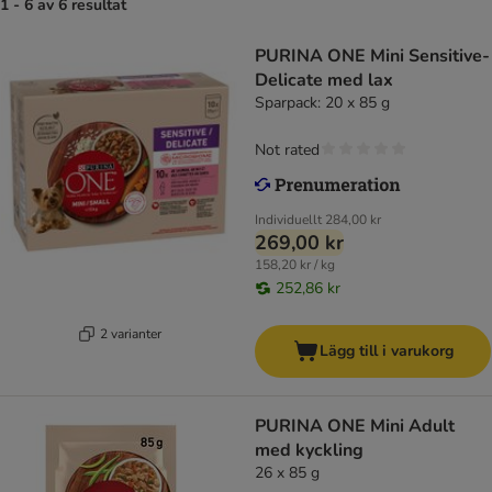
1 - 6 av 6 resultat
PURINA ONE Mini Sensitive-
Delicate med lax
Sparpack: 20 x 85 g
Not rated
Individuellt
284,00 kr
269,00 kr
158,20 kr / kg
252,86 kr
2 varianter
Lägg till i varukorg
PURINA ONE Mini Adult
med kyckling
26 x 85 g