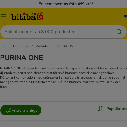
Fri hemleverans från 499 kr**
Meny
Sök
Hundfoder
Våtfoder
PURINA ONE
PURINA ONE
PURINA ONE våtfoder för små hundraser <10 kg är ett balanserat foder utvecklat av
djurfoderexperter och skräddarsytt för små hundars speciella näringsbehov.
Köttbitar i kombination med grönsaker i en saftig sås erbjuder smak och en optimal
näringsprofil för din lilla fyrbenta vän. Så kan hunden leva sitt liv vital, aktiv och
frisk.
Populäritet
Filtrera enligt