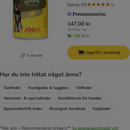
Rating: 5/5
(
1
)
147,00 kr
29,50 kr / kg
138,18 kr
Lägg till i varukorg
3 varianter
Har du inte hittat något ännu?
Torrfoder
Hundgodis & tuggben
Våtfoder
Veterinär- & specialfoder
Kosttillskott för hundar
Spannmålsfritt foder
Ekologisk hundmat
Valpfoder
*Rek. pris = Rekommenderat cirkapris**
Se leveranskostnader och