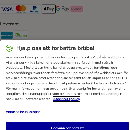
VISA Payment Method
Mastercard Payment Method
Paypal Payment Method
Apple Pay Payment Method
Google Pay Payment Method
Klarna Payment Method
Leverans
Postnord Shipping Method
Bring Shipping Method
Hjälp oss att förbättra bitiba!
Säker betalning
Vi använder kakor, pixlar och andra teknologier ("cookies") på vår webbplats.
Security
Vi använder viktiga kakor för att du ska kunna surfa och handla på vår
webbplats. Med ditt samtycke kan vi aktivera prestanda-, funktions- och
marknadsföringskakor för att förbättra din upplevelse på vår webbplats och för
att visa dig relevanta produkter och tjänster samt för att anpassa annonser. Du
kan göra ändringar när som helst i vårt preferenscenter ("Justera inställningar").
Hjälp
Kontakt
Villkor
Om företaget
DSA
För mer information om den person som är ansvarig för behandlingen av dina
uppgifter, de personuppgifter som behandlas och syftet med behandlingen
Sekretesspolicy & Dataskydd
Fraktkostnad & leveranstid
hänvisas till preferenscenter.
integritetspolicy
Betalningssätt
Ångerblankett
Tillgänglighetspolicy
Anpassa inställningar
bitiba GmbH
2026
Godkänn och fortsätt