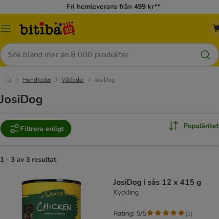
Fri hemleverans från 499 kr**
Meny
Sök
Hundfoder
Våtfoder
JosiDog
JosiDog
Populäritet
Filtrera enligt
1 - 3 av 3 resultat
JosiDog i sås 12 x 415 g
Kyckling
Rating: 5/5
(
1
)