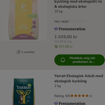
kyckling med ekologiskt ris
& ekologiska ärtor
10 kg
Not rated
1 019,00 kr
101,90 kr / kg
957,86 kr
2 varianter
Meddela mig när
produkten är
tillgänglig
Yarrah Ekologisk Adult med
ekologisk kyckling
2 kg
Rating: 5/5
(
6
)