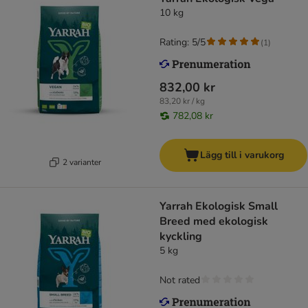
10 kg
Rating: 5/5
(
1
)
832,00 kr
83,20 kr / kg
782,08 kr
Lägg till i varukorg
2 varianter
Yarrah Ekologisk Small
Breed med ekologisk
kyckling
5 kg
Not rated