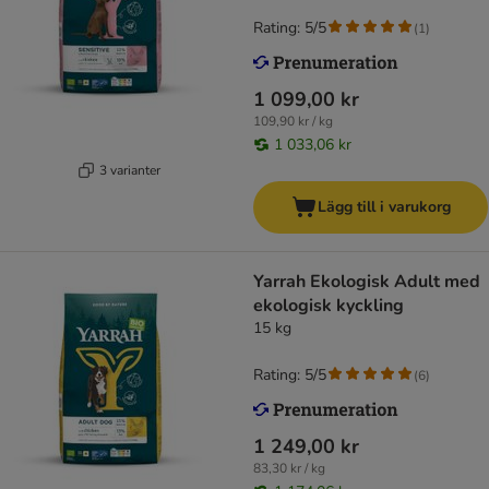
Rating: 5/5
(
1
)
1 099,00 kr
109,90 kr / kg
1 033,06 kr
3 varianter
Lägg till i varukorg
Yarrah Ekologisk Adult med
ekologisk kyckling
15 kg
Rating: 5/5
(
6
)
1 249,00 kr
83,30 kr / kg