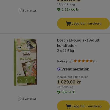
118,90 kr / kg
1 117,66 kr
3 varianter
Lägg till i varukorg
bosch Ekologiskt Adult
hundfoder
2 x 11,5 kg
Rating: 5/5
(
1
)
Individuellt
1 044,00 kr
1 029,00 kr
44,70 kr / kg
967,26 kr
2 varianter
Lägg till i varukorg