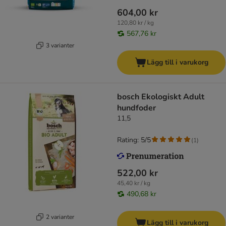
604,00 kr
120,80 kr / kg
567,76 kr
3 varianter
Lägg till i varukorg
bosch Ekologiskt Adult
hundfoder
11,5
Rating: 5/5
(
1
)
522,00 kr
45,40 kr / kg
490,68 kr
2 varianter
Lägg till i varukorg