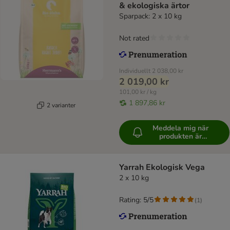
& ekologiska ärtor
Sparpack: 2 x 10 kg
Not rated
Individuellt
2 038,00 kr
2 019,00 kr
101,00 kr / kg
1 897,86 kr
2 varianter
Meddela mig när
produkten är
tillgänglig
Yarrah Ekologisk Vega
2 x 10 kg
Rating: 5/5
(
1
)