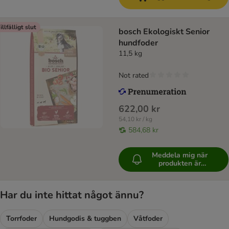
illfälligt slut
bosch Ekologiskt Senior
hundfoder
11,5 kg
Not rated
622,00 kr
54,10 kr / kg
584,68 kr
Meddela mig när
produkten är
tillgänglig
Har du inte hittat något ännu?
Torrfoder
Hundgodis & tuggben
Våtfoder