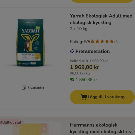
Yarrah Ekologisk Adult med
ekologisk kyckling
2 x 10 kg
Rating: 5/5
(
6
)
Individuellt
1 988,00 kr
1 969,00 kr
98,50 kr / kg
1 850,86 kr
5 varianter
Lägg till i varukorg
illfälligt slut
Herrmanns ekologisk
kyckling med ekologiskt ris