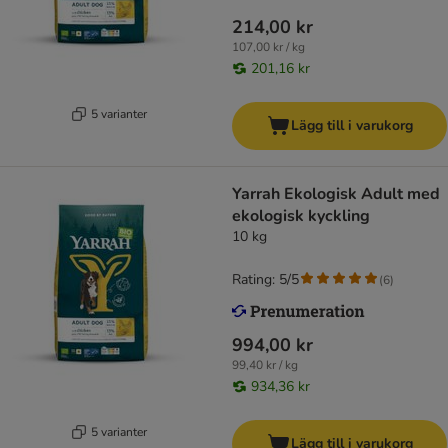
214,00 kr
107,00 kr / kg
201,16 kr
5 varianter
Lägg till i varukorg
Yarrah Ekologisk Adult med
ekologisk kyckling
10 kg
Rating: 5/5
(
6
)
994,00 kr
99,40 kr / kg
934,36 kr
5 varianter
Lägg till i varukorg