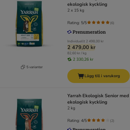
ekologisk kyckling
2 x 15 kg
Rating: 5/5
(
6
)
Individuellt
2 498,00 kr
2 479,00 kr
82,60 kr / kg
2 330,26 kr
5 varianter
Lägg till i varukorg
Yarrah Ekologisk Senior med
ekologisk kyckling
2 kg
Rating: 4/5
(
2
)