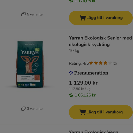
1 174,06 kr
5 varianter
Lägg till i varukorg
Yarrah Ekologisk Senior med
ekologisk kyckling
10 kg
Rating: 4/5
(
2
)
1 129,00 kr
112,90 kr / kg
1 061,26 kr
3 varianter
Lägg till i varukorg
Yarrah Ekologisk Vega