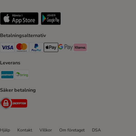
Betalningsalternativ
VISA Payment Method
Mastercard Payment Method
Paypal Payment Method
Apple Pay Payment Method
Google Pay Payment Method
Klarna Payment Method
Leverans
Postnord Shipping Method
Bring Shipping Method
Säker betalning
Security
Hjälp
Kontakt
Villkor
Om företaget
DSA