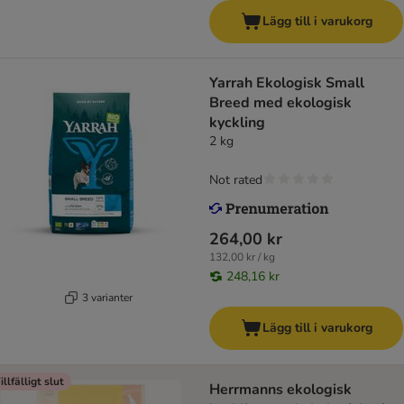
Lägg till i varukorg
Yarrah Ekologisk Small
Breed med ekologisk
kyckling
2 kg
Not rated
264,00 kr
132,00 kr / kg
248,16 kr
3 varianter
Lägg till i varukorg
illfälligt slut
Herrmanns ekologisk