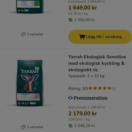
Individuellt
1 664,00 kr
1 649,00 kr
82,50 kr / kg
1 550,06 kr
2 varianter
Lägg till i varukorg
Yarrah Ekologisk Sensitive
med ekologisk kyckling &
ekologiskt ris
Sparpack: 2 x 10 kg
Rating: 5/5
(
1
)
Individuellt
2 198,00 kr
2 179,00 kr
109,00 kr / kg
2 048,26 kr
3 varianter