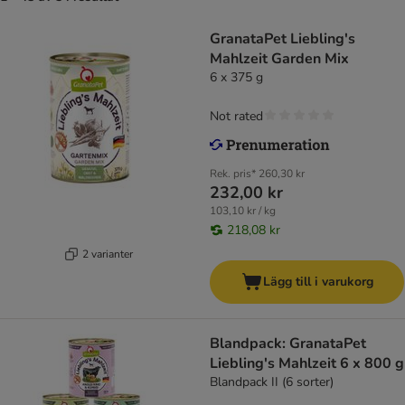
GranataPet Liebling's
Mahlzeit Garden Mix
6 x 375 g
Not rated
Rek. pris*
260,30 kr
232,00 kr
103,10 kr / kg
218,08 kr
2 varianter
Lägg till i varukorg
Blandpack: GranataPet
Liebling's Mahlzeit 6 x 800 g
Blandpack II (6 sorter)