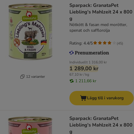
Sparpack: GranataPet
Liebling's Mahlzeit 24 x 800
g
Nötkött & fasan med morötter,
spenat och safflorolja
Rating: 4.4/5
(
45
)
Individuellt
1 316,00 kr
1 289,00 kr
67,10 kr / kg
12 varianter
1 211,66 kr
Lägg till i varukorg
Sparpack: GranataPet
Liebling's Mahlzeit 24 x 800
g