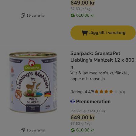
649,00 kr
67,60 kr / kg
610,06 kr
15 varianter
Lägg till i varukorg
Sparpack: GranataPet
Liebling's Mahlzeit 12 x 800
g
Vilt & lax med rotfrukt, fänkål ,
äpple och rapsolja
Rating: 4.4/5
(
43
)
Individuellt
658,00 kr
649,00 kr
67,60 kr / kg
610,06 kr
15 varianter