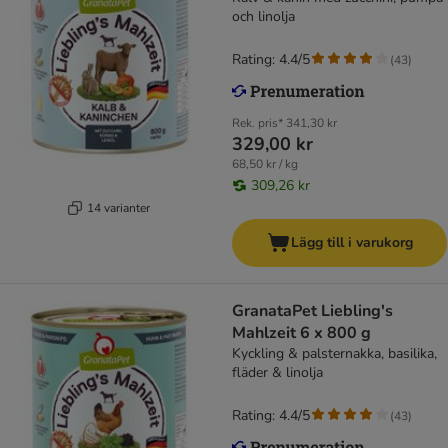
och linolja
Rating: 4.4/5
(
43
)
Rek. pris*
341,30 kr
329,00 kr
68,50 kr / kg
309,26 kr
14 varianter
Lägg till i varukorg
GranataPet Liebling's
Mahlzeit 6 x 800 g
Kyckling & palsternakka, basilika,
fläder & linolja
Rating: 4.4/5
(
43
)