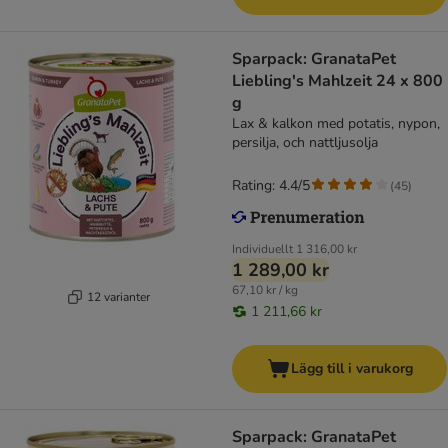
Sparpack: GranataPet
Liebling's Mahlzeit 24 x 800
g
Lax & kalkon med potatis, nypon,
persilja, och nattljusolja
Rating: 4.4/5
(
45
)
Individuellt
1 316,00 kr
1 289,00 kr
67,10 kr / kg
12 varianter
1 211,66 kr
Lägg till i varukorg
Sparpack: GranataPet