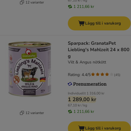
67,10 kr / kg
12 varianter
1 211,66 kr
Lägg till i varukorg
Sparpack: GranataPet
Liebling's Mahlzeit 24 x 800
g
Vilt & Angus nötkött
Rating: 4.4/5
(
45
)
Individuellt
1 316,00 kr
1 289,00 kr
67,10 kr / kg
1 211,66 kr
12 varianter
Lägg till i varukorg