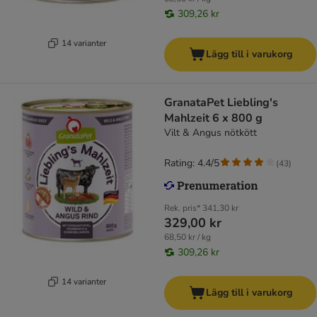
309,26 kr
14 varianter
Lägg till i varukorg
GranataPet Liebling's
Mahlzeit 6 x 800 g
Vilt & Angus nötkött
Rating: 4.4/5
(
43
)
Rek. pris*
341,30 kr
329,00 kr
68,50 kr / kg
309,26 kr
14 varianter
Lägg till i varukorg