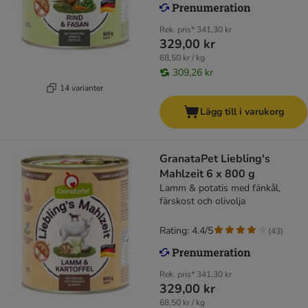
Rek. pris*
341,30 kr
329,00 kr
68,50 kr / kg
309,26 kr
14 varianter
Lägg till i varukorg
GranataPet Liebling's
Mahlzeit 6 x 800 g
Lamm & potatis med fänkål,
färskost och olivolja
Rating: 4.4/5
(
43
)
Rek. pris*
341,30 kr
329,00 kr
68,50 kr / kg