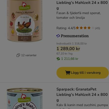
Liebling's Mahlzeit 24 x 800
g
Fasan & fjäderfä med spenat,
tomater och linolja
Rating: 4.4/5
(
45
)
Individuellt
1 316,00 kr
1 289,00 kr
67,10 kr / kg
12 varianter
1 211,66 kr
Lägg till i varukorg
Sparpack: GranataPet
Liebling's Mahlzeit 24 x 800
g
Kalv & kanin med zucchini, pumpa