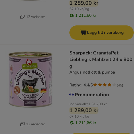
1 289,00 kr
67,10 kr / kg
1 211,66 kr
12 varianter
Lägg till i varukorg
Sparpack: GranataPet
Liebling's Mahlzeit 24 x 800
g
Angus nötkött & pumpa
Rating: 4.4/5
(
45
)
Individuellt
1 316,00 kr
1 289,00 kr
67,10 kr / kg
1 211,66 kr
12 varianter