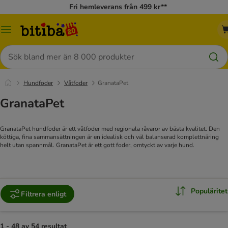
Fri hemleverans från 499 kr**
Meny
Sök
Hundfoder
Våtfoder
GranataPet
GranataPet
GranataPet hundfoder är ett våtfoder med regionala råvaror av bästa kvalitet. Den
köttiga, fina sammansättningen är en idealisk och väl balanserad komplettnäring
helt utan spannmål. GranataPet är ett gott foder, omtyckt av varje hund.
Populäritet
Filtrera enligt
1 - 48 av 54 resultat