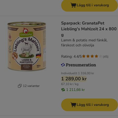
Lägg till i varukorg
Sparpack: GranataPet
Liebling's Mahlzeit 24 x 800
g
Lamm & potatis med fänkål,
färskost och olivolja
Rating: 4.4/5
(
45
)
Individuellt
1 316,00 kr
1 289,00 kr
67,10 kr / kg
12 varianter
1 211,66 kr
Lägg till i varukorg