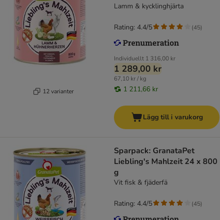
Lamm & kycklinghjärta
Rating: 4.4/5
(
45
)
Individuellt
1 316,00 kr
1 289,00 kr
67,10 kr / kg
1 211,66 kr
12 varianter
Lägg till i varukorg
Sparpack: GranataPet
Liebling's Mahlzeit 24 x 800
g
Vit fisk & fjäderfä
Rating: 4.4/5
(
45
)