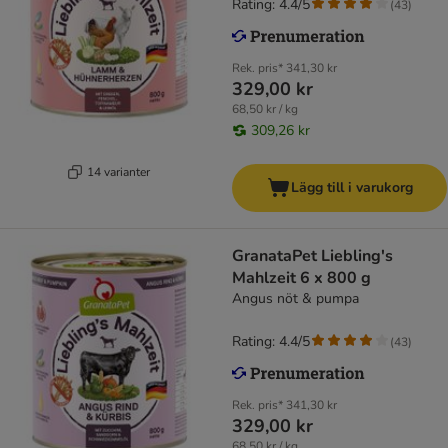
Rating: 4.4/5
(
43
)
Rek. pris*
341,30 kr
329,00 kr
68,50 kr / kg
309,26 kr
14 varianter
Lägg till i varukorg
GranataPet Liebling's
Mahlzeit 6 x 800 g
Angus nöt & pumpa
Rating: 4.4/5
(
43
)
Rek. pris*
341,30 kr
329,00 kr
68,50 kr / kg