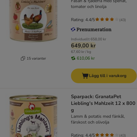
Fasan & fjäderfä med spenat,
tomater och linolja
Rating: 4.4/5
(
43
)
Individuellt
658,00 kr
649,00 kr
67,60 kr / kg
610,06 kr
15 varianter
Lägg till i varukorg
Sparpack: GranataPet
Liebling's Mahlzeit 12 x 800
g
Lamm & potatis med fänkål,
färskost och olivolja
Rating: 4.4/5
(
43
)