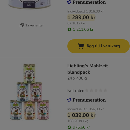
Individuellt
1 316,00 kr
1 289,00 kr
67,10 kr / kg
12 varianter
1 211,66 kr
Lägg till i varukorg
Liebling's Mahlzeit
blandpack
24 x 400 g
Not rated
Individuellt
1 056,00 kr
1 039,00 kr
108,20 kr / kg
976,66 kr