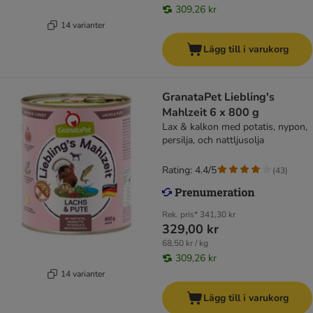
309,26 kr
14 varianter
Lägg till i varukorg
GranataPet Liebling's
Mahlzeit 6 x 800 g
Lax & kalkon med potatis, nypon,
persilja, och nattljusolja
Rating: 4.4/5
(
43
)
Rek. pris*
341,30 kr
329,00 kr
68,50 kr / kg
309,26 kr
14 varianter
Lägg till i varukorg