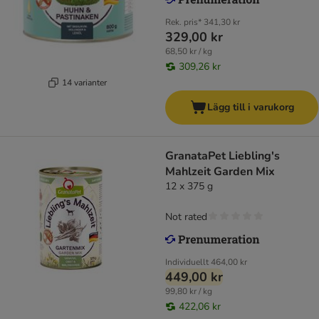
Rek. pris*
341,30 kr
329,00 kr
68,50 kr / kg
309,26 kr
14 varianter
Lägg till i varukorg
GranataPet Liebling's
Mahlzeit Garden Mix
12 x 375 g
Not rated
Individuellt
464,00 kr
449,00 kr
99,80 kr / kg
422,06 kr