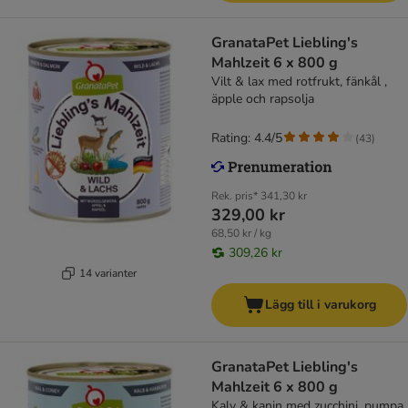
GranataPet Liebling's
Mahlzeit 6 x 800 g
Vilt & lax med rotfrukt, fänkål ,
äpple och rapsolja
Rating: 4.4/5
(
43
)
Rek. pris*
341,30 kr
329,00 kr
68,50 kr / kg
309,26 kr
14 varianter
Lägg till i varukorg
GranataPet Liebling's
Mahlzeit 6 x 800 g
Kalv & kanin med zucchini, pumpa