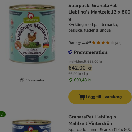
Sparpack: GranataPet
Liebling's Mahlzeit 12 x 800
g
Kyckling med palsternacka,
basilika, fläder & linolja
Rating: 4.4/5
(
43
)
Individuellt
658,00 kr
642,00 kr
66,90 kr / kg
603,48 kr
15 varianter
Lägg till i varukorg
y!
GranataPet Liebling´s
Mahlzeit Vinterdröm
Sparpack: Lamm & anka (12 x 800