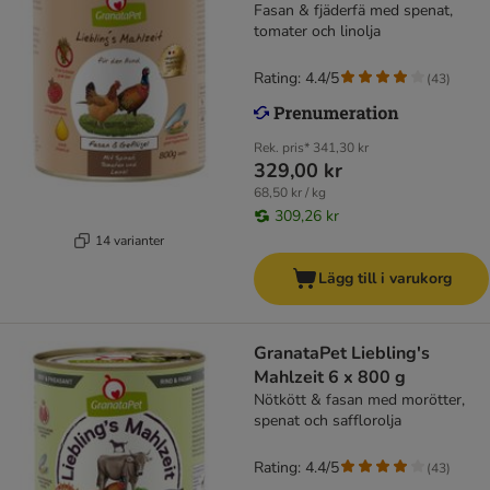
Fasan & fjäderfä med spenat,
tomater och linolja
Rating: 4.4/5
(
43
)
Rek. pris*
341,30 kr
329,00 kr
68,50 kr / kg
309,26 kr
14 varianter
Lägg till i varukorg
GranataPet Liebling's
Mahlzeit 6 x 800 g
Nötkött & fasan med morötter,
spenat och safflorolja
Rating: 4.4/5
(
43
)