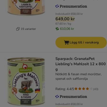
Individuellt
658,00 kr
649,00 kr
67,60 kr / kg
610,06 kr
15 varianter
Lägg till i varukorg
Sparpack: GranataPet
Liebling's Mahlzeit 12 x 800
g
Nötkött & fasan med morötter,
spenat och safflorolja
Rating: 4.4/5
(
43
)
Individuellt
658,00 kr