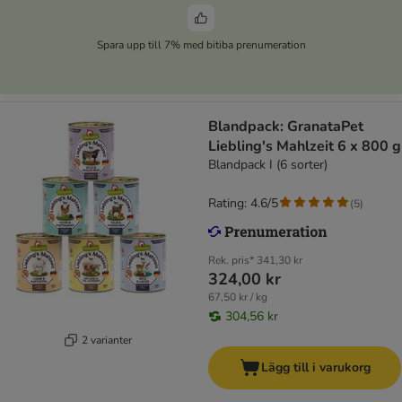
Spara upp till 7% med bitiba prenumeration
Blandpack: GranataPet
Liebling's Mahlzeit 6 x 800 g
Blandpack I (6 sorter)
Rating: 4.6/5
(
5
)
Rek. pris*
341,30 kr
324,00 kr
67,50 kr / kg
304,56 kr
2 varianter
Lägg till i varukorg