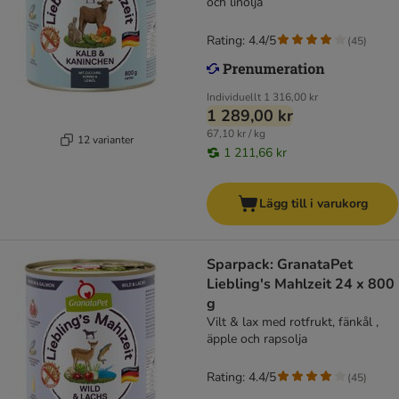
och linolja
Rating: 4.4/5
(
45
)
Individuellt
1 316,00 kr
1 289,00 kr
67,10 kr / kg
12 varianter
1 211,66 kr
Lägg till i varukorg
Sparpack: GranataPet
Liebling's Mahlzeit 24 x 800
g
Vilt & lax med rotfrukt, fänkål ,
äpple och rapsolja
Rating: 4.4/5
(
45
)