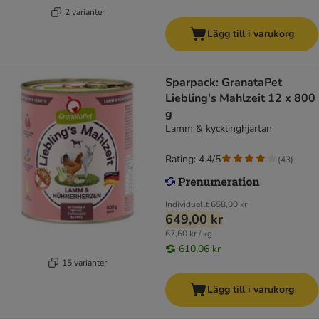
2 varianter
Lägg till i varukorg
Sparpack: GranataPet
Liebling's Mahlzeit 12 x 800
g
Lamm & kycklinghjärtan
Rating: 4.4/5
(
43
)
Individuellt
658,00 kr
649,00 kr
67,60 kr / kg
610,06 kr
15 varianter
Lägg till i varukorg