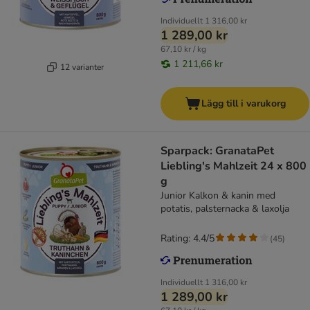
Individuellt
1 316,00 kr
1 289,00 kr
67,10 kr / kg
1 211,66 kr
12 varianter
Lägg till i varukorg
Sparpack: GranataPet
Liebling's Mahlzeit 24 x 800
g
Junior Kalkon & kanin med
potatis, palsternacka & laxolja
Rating: 4.4/5
(
45
)
Individuellt
1 316,00 kr
1 289,00 kr