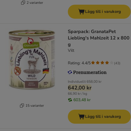
2 varianter
Lägg till i varukorg
Sparpack: GranataPet
Liebling's Mahlzeit 12 x 800
g
Vilt
Rating: 4.4/5
(
43
)
Individuellt
658,00 kr
642,00 kr
66,90 kr / kg
603,48 kr
15 varianter
Lägg till i varukorg