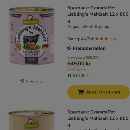
Sparpack: GranataPet
Liebling's Mahlzeit 12 x 800
g
Angus nötkött & pumpa
Rating: 4.4/5
(
43
)
Individuellt
658,00 kr
649,00 kr
67,60 kr / kg
610,06 kr
15 varianter
Lägg till i varukorg
Sparpack: GranataPet
Liebling's Mahlzeit 12 x 800
g