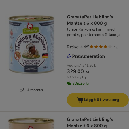
GranataPet Liebling's
Mahlzeit 6 x 800 g
Junior Kalkon & kanin med
potatis, palsternacka & laxolja
Rating: 4.4/5
(
43
)
Rek. pris*
341,30 kr
329,00 kr
68,50 kr / kg
309,26 kr
14 varianter
Lägg till i varukorg
GranataPet Liebling's
Mahlzeit 6 x 800 g