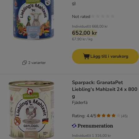
g)
Not rated
Individuellt
668,00 kr
652,00 kr
67,90 kr / kg
Lägg till i varukorg
2 varianter
Sparpack: GranataPet
Liebling's Mahlzeit 24 x 800
g
Fjäderfä
Rating: 4.4/5
(
45
)
Individuellt
1 316,00 kr