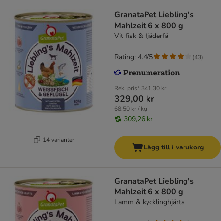
GranataPet Liebling's
Mahlzeit 6 x 800 g
Vit fisk & fjäderfä
Rating: 4.4/5
(
43
)
Rek. pris*
341,30 kr
329,00 kr
68,50 kr / kg
309,26 kr
14 varianter
Lägg till i varukorg
GranataPet Liebling's
Mahlzeit 6 x 800 g
Lamm & kycklinghjärta