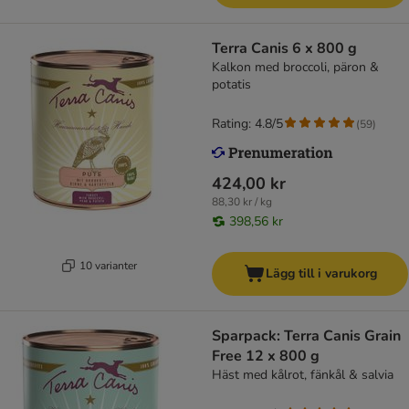
Terra Canis 6 x 800 g
Kalkon med broccoli, päron &
potatis
Rating: 4.8/5
(
59
)
424,00 kr
88,30 kr / kg
398,56 kr
10 varianter
Lägg till i varukorg
Sparpack: Terra Canis Grain
Free 12 x 800 g
Häst med kålrot, fänkål & salvia