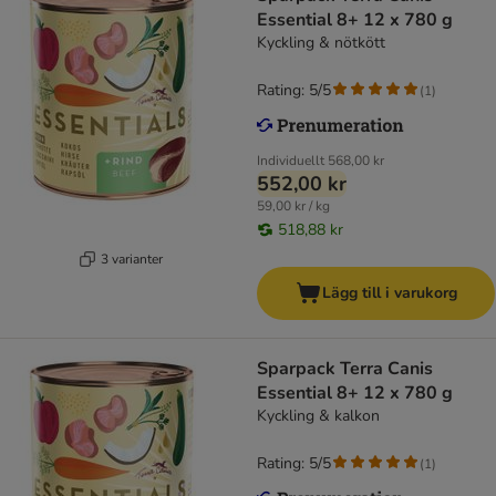
Essential 8+ 12 x 780 g
Kyckling & nötkött
Rating: 5/5
(
1
)
Individuellt
568,00 kr
552,00 kr
59,00 kr / kg
518,88 kr
3 varianter
Lägg till i varukorg
Sparpack Terra Canis
Essential 8+ 12 x 780 g
Kyckling & kalkon
Rating: 5/5
(
1
)