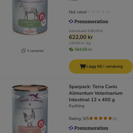
Not rated
Individuellt
638,00 kr
622,00 kr
129,60 kr / kg
584,68 kr
3 varianter
Lägg till i varukorg
Sparpack: Terra Canis
Alimentum Veterinarium
Intestinal 12 x 400 g
Kyckling
Rating: 5/5
(
1
)