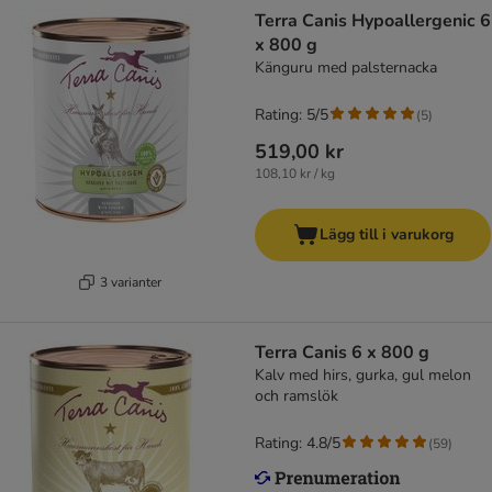
Terra Canis Hypoallergenic 6
x 800 g
Känguru med palsternacka
Rating: 5/5
(
5
)
519,00 kr
108,10 kr / kg
Lägg till i varukorg
3 varianter
Terra Canis 6 x 800 g
Kalv med hirs, gurka, gul melon
och ramslök
Rating: 4.8/5
(
59
)