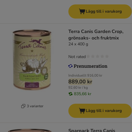
Lägg till i varukorg
Terra Canis Garden Crop,
grönsaks- och fruktmix
24 x 400 g
Not rated
Individuellt
916,00 kr
889,00 kr
92,60 kr / kg
835,66 kr
3 varianter
Lägg till i varukorg
Sparpack Terra Canis