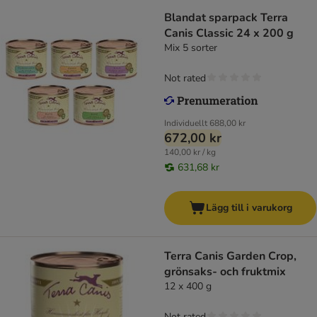
Blandat sparpack Terra
Canis Classic 24 x 200 g
Mix 5 sorter
Not rated
Individuellt
688,00 kr
672,00 kr
140,00 kr / kg
631,68 kr
Lägg till i varukorg
Terra Canis Garden Crop,
grönsaks- och fruktmix
12 x 400 g
Not rated