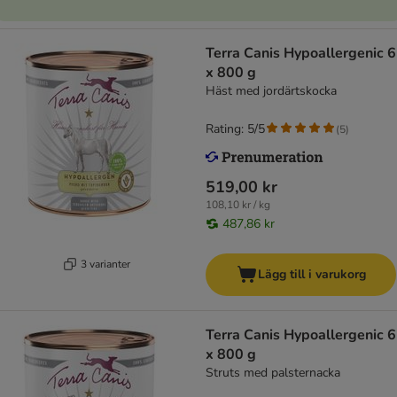
Terra Canis Hypoallergenic 6
x 800 g
Häst med jordärtskocka
Rating: 5/5
(
5
)
519,00 kr
108,10 kr / kg
487,86 kr
3 varianter
Lägg till i varukorg
Terra Canis Hypoallergenic 6
x 800 g
Struts med palsternacka