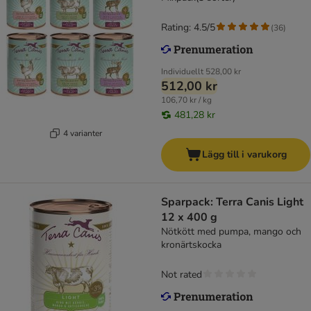
Rating: 4.5/5
(
36
)
Individuellt
528,00 kr
512,00 kr
106,70 kr / kg
481,28 kr
4 varianter
Lägg till i varukorg
Sparpack: Terra Canis Light
12 x 400 g
Nötkött med pumpa, mango och
kronärtskocka
Not rated