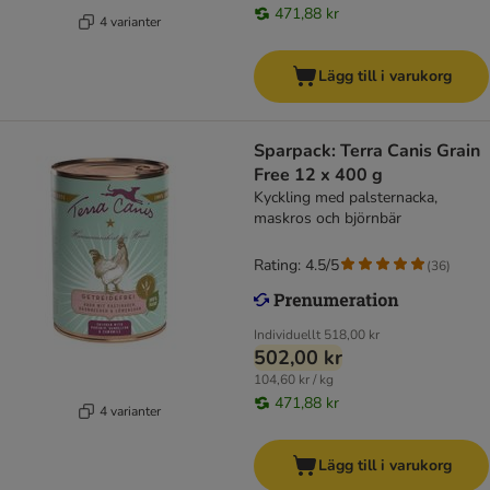
471,88 kr
4 varianter
Lägg till i varukorg
Sparpack: Terra Canis Grain
Free 12 x 400 g
Kyckling med palsternacka,
maskros och björnbär
Rating: 4.5/5
(
36
)
Individuellt
518,00 kr
502,00 kr
104,60 kr / kg
471,88 kr
4 varianter
Lägg till i varukorg