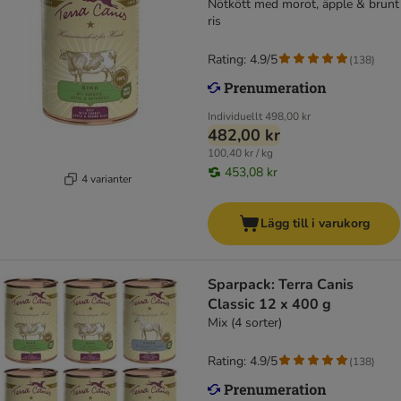
Nötkött med morot, äpple & brunt
ris
Rating: 4.9/5
(
138
)
Individuellt
498,00 kr
482,00 kr
100,40 kr / kg
453,08 kr
4 varianter
Lägg till i varukorg
Sparpack: Terra Canis
Classic 12 x 400 g
Mix (4 sorter)
Rating: 4.9/5
(
138
)