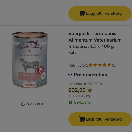
Lägg till i varukorg
Sparpack: Terra Canis
Alimentum Veterinarium
Intestinal 12 x 400 g
Kalv
Rating: 5/5
(
1
)
Individuellt
648,00 kr
632,00 kr
131,70 kr / kg
594,08 kr
3 varianter
Lägg till i varukorg