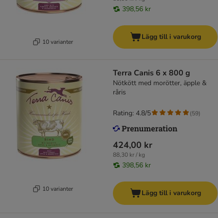
398,56 kr
Lägg till i varukorg
10 varianter
Terra Canis 6 x 800 g
Nötkött med morötter, äpple &
råris
Rating: 4.8/5
(
59
)
424,00 kr
88,30 kr / kg
398,56 kr
10 varianter
Lägg till i varukorg