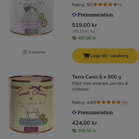
Rating: 5/5
(
5
)
519,00 kr
108,10 kr / kg
487,86 kr
3 varianter
Lägg till i varukorg
Terra Canis 6 x 800 g
Häst med amarant, persika &
rödbetor
Rating: 4.8/5
(
59
)
424,00 kr
398,56 kr