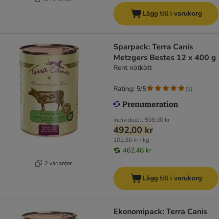
Lägg till i varukorg
Sparpack: Terra Canis
Metzgers Bestes 12 x 400 g
Rent nötkött
Rating: 5/5
(
1
)
Individuellt
508,00 kr
492,00 kr
102,50 kr / kg
462,48 kr
2 varianter
Lägg till i varukorg
Ekonomipack: Terra Canis