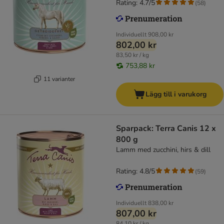
Rating: 4.7/5
(
58
)
Individuellt
908,00 kr
802,00 kr
83,50 kr / kg
753,88 kr
11 varianter
Lägg till i varukorg
Sparpack: Terra Canis 12 x
800 g
Lamm med zucchini, hirs & dill
Rating: 4.8/5
(
59
)
Individuellt
838,00 kr
807,00 kr
84,10 kr / kg