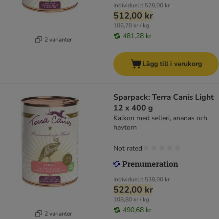
Individuellt
528,00 kr
512,00 kr
106,70 kr / kg
481,28 kr
2 varianter
Lägg till i varukorg
Sparpack: Terra Canis Light
12 x 400 g
Kalkon med selleri, ananas och
havtorn
Not rated
Individuellt
538,00 kr
522,00 kr
108,80 kr / kg
490,68 kr
2 varianter