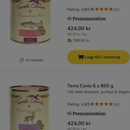
Rating: 4.8/5
(
59
)
424,00 kr
88,30 kr / kg
398,56 kr
Lägg till i varukorg
10 varianter
Terra Canis 6 x 800 g
Vilt med amarant, pumpa & lingon
Rating: 4.8/5
(
59
)
424,00 kr
88,30 kr / kg