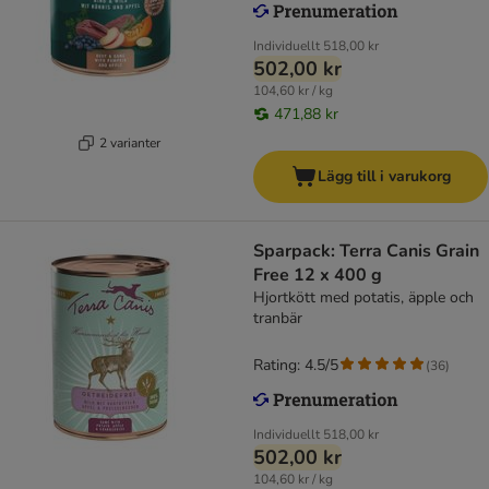
Individuellt
518,00 kr
502,00 kr
104,60 kr / kg
471,88 kr
2 varianter
Lägg till i varukorg
Sparpack: Terra Canis Grain
Free 12 x 400 g
Hjortkött med potatis, äpple och
tranbär
Rating: 4.5/5
(
36
)
Individuellt
518,00 kr
502,00 kr
104,60 kr / kg