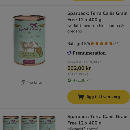
Sparpack: Terra Canis Grain
Free 12 x 400 g
Nötkött med zucchini, pumpa &
oregano
Rating: 4.5/5
(
36
)
Individuellt
518,00 kr
502,00 kr
104,60 kr / kg
471,88 kr
4 varianter
Lägg till i varukorg
Sparpack: Terra Canis Grain
Free 12 x 400 g
Mixpack(3 sorter)