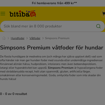
Fri hemleverans från 499 kr**
Meny
Sök
Hundfoder
Våtfoder
Simpsons Premium
Simpsons Premium våtfoder för hundar
De flesta hundägare är medvetna om (och många har själva upplevt det!) vad som
ofta händer när man ger hunden foder med osunda eller undermåliga ingredienser:
försämrad allmän hälsa, hudproblem, intolerans men även beteendeproblem,
letargi eller hyperaktivitet kan uppstå.
Simpsons Premium
är hypoallergena foder
med skräddarsydda recept, helt utan spannmål, gluten, artificiella färger,
smakämnen eller konserveringsmedel. Goda, omtyckta foder som inte skadar din
hunds hälsa!
0 - 0 av 0 resultat